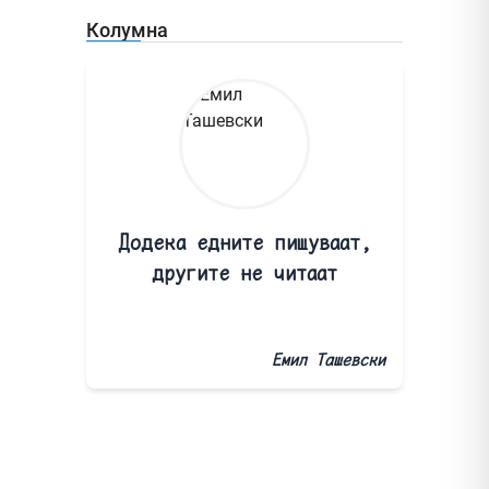
Колумна
Додека едните пишуваат,
другите не читаат
Емил Ташевски