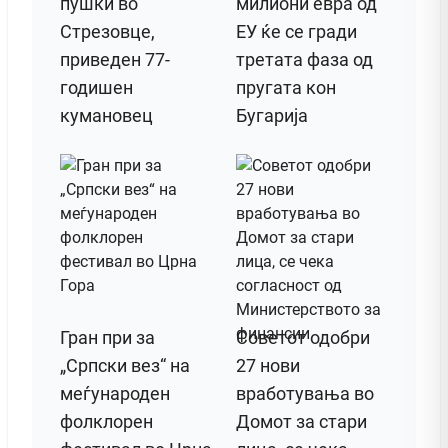
пушки во
милиони евра од
Стрезовце,
ЕУ ќе се гради
приведен 77-
третата фаза од
годишен
пругата кон
кумановец
Бугарија
Гран при за
Советот одобри
„Српски вез“ на
27 нови
меѓународен
вработувања во
фолклорен
Домот за стари