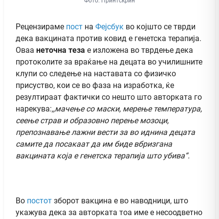
Фото: Принтскрин
Рецензираме
пост
на
Фејсбук
во којшто се тврди
дека вакцината против ковид е генетска терапија.
Оваа
неточна теза
е изложена во тврдење дека
протоколите за враќање на децата во училишните
клупи со следење на наставата со физичко
присуство, кои се во фаза на изработка, ќе
резултираат фактички со нешто што авторката го
нарекува:
,,мачење со маски, мерење температура,
сеење страв и образовно перење мозоци,
препознавање лажни вести за во иднина децата
самите да посакаат да им биде вбризгана
вакцината која е генетска терапија што убива“.
Во
постот
зборот вакцина е во наводници, што
укажува дека за авторката тоа име е несоодветно