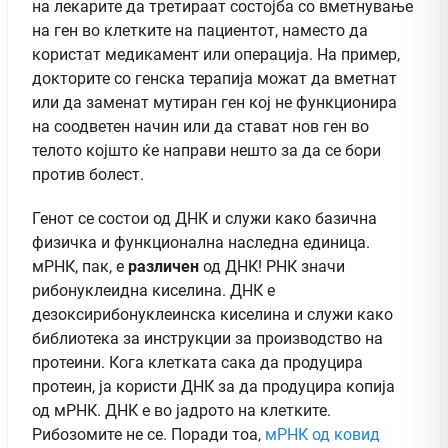
на лекарите да третираат состојба со вметнување
на ген во клетките на пациентот, наместо да
користат медикамент или операција. На пример,
докторите со генска терапија можат да вметнат
или да заменат мутиран ген кој не функционира
на соодветен начин или да стават нов ген во
телото којшто ќе направи нешто за да се бори
против болест.
Генот се состои од ДНК и служи како базична
физичка и функционална наследна единица.
мРНК, пак, е
различен
од ДНК! РНК значи
рибонуклеидна киселина. ДНК е
дезоксирибонуклеинска киселина и служи како
библиотека за инструкции за производство на
протеини. Кога клетката сака да продуцира
протеин, ја користи ДНК за да продуцира копија
од мРНК. ДНК е во јадрото на клетките.
Рибозомите не се. Поради тоа,
мРНК од ковид