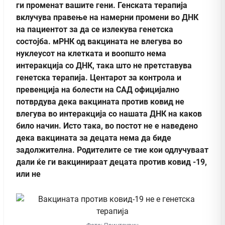
ги променат вашите гени. Генската терапија
вклучува правење на намерни промени во ДНК
на пациентот за да се излекува генетска
состојба. мРНК од вакцината не влегува во
нуклеусот на клетката и воопшто нема
интеракција со ДНК, така што не претставува
генетска терапија. Центарот за контрола и
превенција на болести на САД официјално
потврдува дека вакцината против ковид не
влегува во интеракција со нашата ДНК на каков
било начин. Исто така, во постот не е наведено
дека вакцината за децата нема да биде
задолжителна. Родителите се тие кои одлучуваат
дали ќе ги вакцинираат децата против ковид -19,
или не