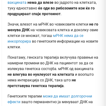
вакцината
нема да влезе
во јадрото на клетката,
туку едноставно
ќе оди во рибозомите кои ќе го
продуцираат спајк протеинот
.
Значи, влезот на мРНК во човековите клетки
не го
менува ДНК
на човековата клетка и доколку овие
клетки се множат, тогаш
мРНК нема да се
инкорпорира
во генетските информации на новите
клетки.
Понатаму, генската терапија вклучува правење на
намерни промени во ДНК на пациентот за да се
излекува генетска состојба. мРНК од вакцината
не влегува во нуклеусот на клетката
и воопшто
нема интеракција со ДНК, така што
не
претставува генетска терапија
.
Генетските терапии
може да имаат долгорочни
ефекти
зашто перманентно ја менуваат ДНК на