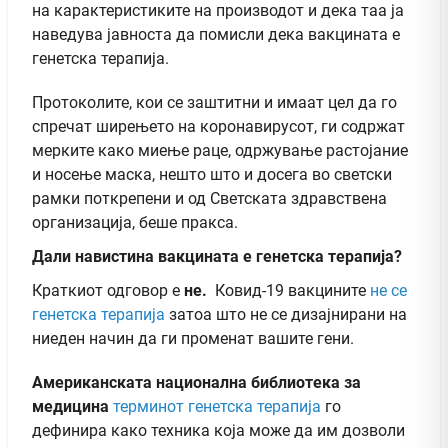
на карактеристиките на производот и дека таа ја
наведува јавноста да помисли дека вакцината е
генетска терапија.
Протоколите, кои се заштитни и имаат цел да го
спречат ширењето на коронавирусот, ги содржат
мерките како миење раце, одржување растојание
и носење маска, нешто што и досега во светски
рамки поткрепени и од Светската здравствена
организација, беше пракса.
Дали навистина вакцината е генетска терапија?
Краткиот одговор е
не.
Ковид-19 вакцините
не се
генетска терапија
затоа што не се дизајнирани на
ниеден начин да ги променат вашите гени.
Американската национална библиотека за
медицина
терминот генетска терапија
го
дефинира како техника која може да им дозволи