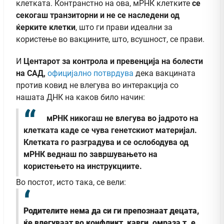
клетката. Контранстно на ова, мРНК клетките
се
секогаш транзиторни и не се наследени од
ќерките клетки
, што ги прави идеални за
користење во вакцините, што, всушност, се прави.
И
Центарот за контрола и превенција на болести
на САД,
официјално потврдува
дека вакцината
против ковид не влегува во интеракција со
нашата ДНК на каков било начин:
мРНК никогаш не влегува во јадрото на
клетката каде се чува генетскиот материјал.
Клетката го разградува и се ослободува од
мРНК веднаш по завршувањето на
користењето на инструкциите.
Во постот, исто така, се вели:
Родителите нема да си ги препознаат децата,
ќе влегуваат во конфликт, кавги, омраза т. е.