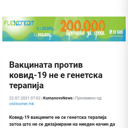
Вакцината против
ковид-19 не е генетска
терапија
22.07.2021 07:02 |
KumanovoNews
| Преземено од:
vistinomer.mk
Ковид-19 вакцините не се генетска терапија
затоа што не се дизајнирани на ниеден начин да