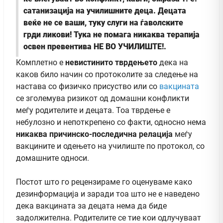
сатанизација на училишните деца. Децата
веќе не се ваши, туку слуги на ѓаволските
грди ликови! Тука не помага никаква терапија
освен превентива НЕ ВО УЧИЛИШТЕ!.
Комплетно е
невистинито тврдењето
дека на
каков било начин со протоколите за следење на
настава со физичко присуство или со
вакцината
се зголемува ризикот од домашни конфликти
меѓу родителите и децата. Тоа тврдење е
небулозно и непоткрепено со факти, односно нема
никаква причинско-последична релација
меѓу
вакцините и одењето на училиште по протокол, со
домашните односи.
Постот што го рецензираме го оценуваме како
дезинформација и заради тоа што не е наведено
дека вакцината за децата нема да биде
задолжителна. Родителите се тие кои одлучуваат