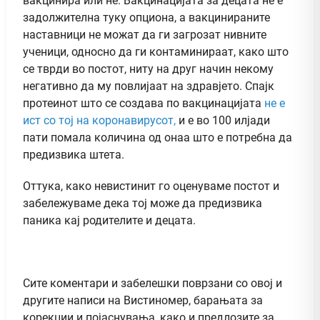
вакцинира или не. Вакцинацијата за децата не е
задолжителна туку опциона, а вакцинираните
наставници не можат да ги загрозат нивните
ученици, односно да ги контаминираат, како што
се тврди во постот, ниту на друг начин некому
негативно да му повлијаат на здравјето. Спајк
протеинот што се создава по вакцинацијата
не е
ист со тој на коронавирусот,
и е во 100 илјади
пати помала количина од онаа што е потребна да
предизвика штета.
Оттука, како невистинит го оценуваме постот и
забележуваме дека тој може да предизвика
паника кај родителите и децата.
Сите коментари и забелешки поврзани со овој и
другите написи на Вистиномер, барањата за
корекции и појаснувања, како и предлозите за