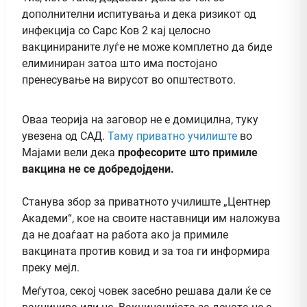
дополнителни испитувања и дека ризикот од
инфекција со Сарс Ков 2 кај целосно
вакцинираните луѓе не може комплетно да биде
елиминиран затоа што има постојано
пренесување на вирусот во општеството.
Оваа теорија на заговор не е домицилна, туку
увезена од САД.
Таму приватно училиште
во
Мајами вели дека
професорите што примиле
вакцина не се добредојдени.
Станува збор за приватното училиште „Центнер
Академи“, кое на своите наставници им наложува
да не доаѓаат на работа ако ја примиле
вакцината против ковид и за тоа ги информира
преку мејл.
Меѓутоа, секој човек засебно решава дали ќе се