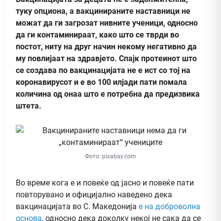
туку опциона, а вакцинираните наставници не
можат да ги загрозат нивните ученици, односно
да ги контаминираат, како што се тврди во
постот, ниту на друг начин некому негативно да
му повлијаат на здравјето. Спајк протеинот што
се создава по вакцинацијата не е ист со тој на
коронавирусот и е во 100 илјади пати помала
количина од онаа што е потребна да предизвика
штета.
Фото: pixabay.com
Во време кога е и повеќе од јасно и повеќе пати
повторувано и официјално наведено дека
вакцинацијата во С. Македонија
е на доброволна
основа
, односно дека доколку некој не сака да се