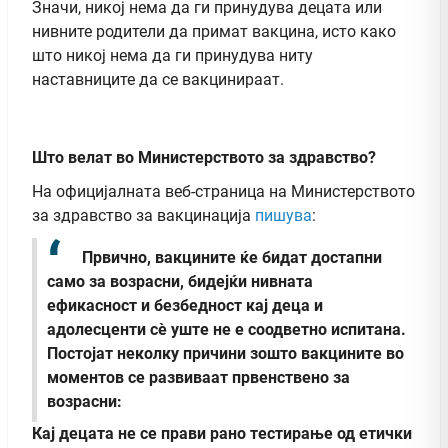
Значи, никој нема да ги принудува децата или
нивните родители да примат вакцина, исто како
што никој нема да ги принудува ниту
наставниците да се вакцинираат.
Што велат во Министерството за здравство?
На официјалната веб-страница на Министерството
за здравство за вакцинација
пишува
:
Првично, вакцините ќе бидат достапни
само за возрасни, бидејќи нивната
ефикасност и безбедност кај деца и
адолесценти сè уште не е соодветно испитана.
Постојат неколку причини зошто вакцините во
моментов се развиваат првенствено за
возрасни:
Кај децата не се прави рано тестирање од етички