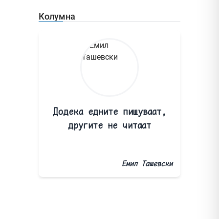
Колумна
Додека едните пишуваат,
другите не читаат
Емил Ташевски