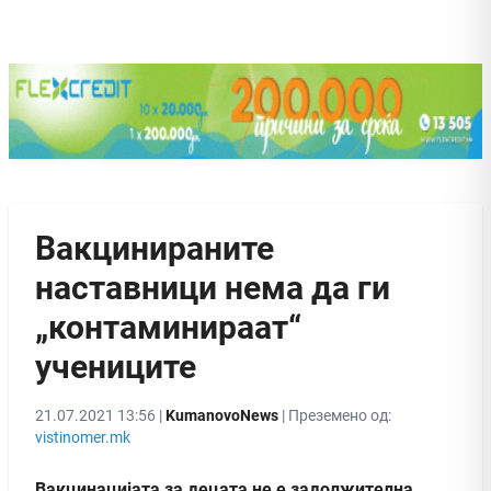
Вакцинираните
наставници нема да ги
„контаминираат“
учениците
21.07.2021 13:56 |
KumanovoNews
| Преземено од:
vistinomer.mk
Вакцинацијата за децата не е задолжителна,