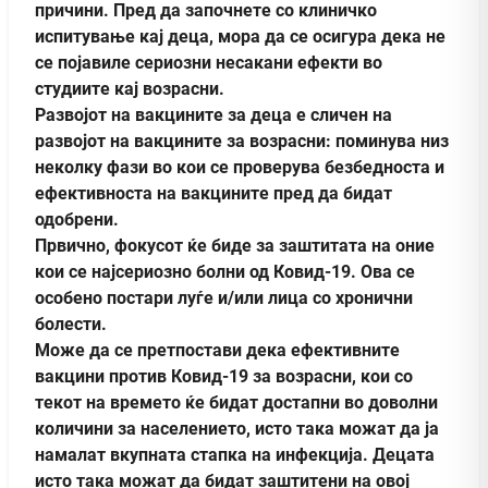
причини. Пред да започнете со клиничко
испитување кај деца, мора да се осигура дека не
се појавиле сериозни несакани ефекти во
студиите кај возрасни.
Развојот на вакцините за деца е сличен на
развојот на вакцините за возрасни: поминува низ
неколку фази во кои се проверува безбедноста и
ефективноста на вакцините пред да бидат
одобрени.
Првично, фокусот ќе биде за заштитата на оние
кои се најсериозно болни од Ковид-19. Ова се
особено постари луѓе и/или лица со хронични
болести.
Може да се претпостави дека ефективните
вакцини против Ковид-19 за возрасни, кои со
текот на времето ќе бидат достапни во доволни
количини за населението, исто така можат да ја
намалат вкупната стапка на инфекција. Децата
исто така можат да бидат заштитени на овој