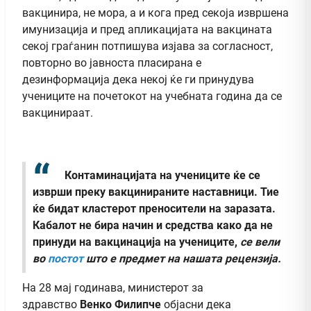
вакцинира, не мора, а и кога пред секоја извршена
имунизација и пред апликацијата на вакцината
секој граѓанин потпишува изјава за согласност,
повторно во јавноста пласирана е
дезинформација дека некој ќе ги принудува
учениците на почетокот на учебната година да се
вакцинираат.
Контаминацијата на учениците ќе се
изврши преку вакцинираните наставници. Тие
ќе бидат кластерот преносители на заразата.
Кабалот не бира начин и средства како да не
принуди на вакцинација на учениците
,
се вели
во
постот
што е предмет на нашата рецензија.
На 28 мај годинава, министерот за
здравство
Венко Филипче
објасни дека