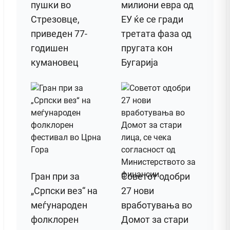
пушки во
милиони евра од
Стрезовце,
ЕУ ќе се гради
приведен 77-
третата фаза од
годишен
пругата кон
кумановец
Бугарија
Гран при за
Советот одобри
„Српски вез“ на
27 нови
меѓународен
вработувања во
фолклорен
Домот за стари