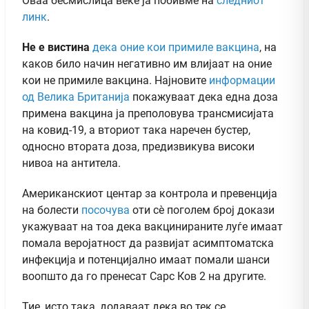
Оваа бесмислица веќе ја побивме на
следниот
линк
.
Не е вистина
дека оние кои примиле вакцина
, на
каков било начин негативно им влијаат на оние
кои не примиле вакцина. Најновите
информации
од Велика Британија
покажуваат дека една доза
примена вакцина ја преполовува трансмисијата
на ковид-19, а вториот така наречен бустер,
односно втората доза, предизвикува високи
нивоа на антитела.
Американскиот центар за контрола и превенција
на болести
посочува
оти сè поголем број докази
укажуваат на тоа дека вакцинираните луѓе имаат
помала веројатност да развијат асимптоматска
инфекција и потенцијално имаат помали шанси
воопшто да го пренесат Сарс Ков 2 на другите.
Тие, исто така, додаваат дека во тек се