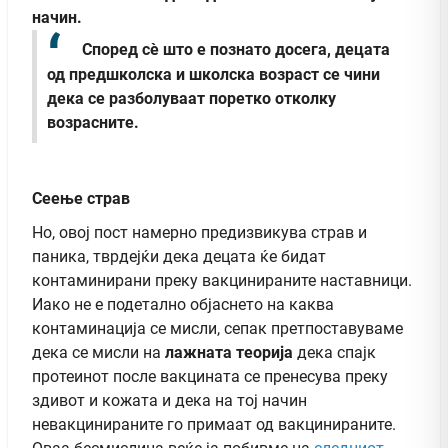
начин.
Според сè што е познато досега, децата
од предшколска и школска возраст се чини
дека се разболуваат поретко отколку
возрасните.
Сеење страв
Но, овој пост намерно предизвикува страв и
паника, тврдејќи дека децата ќе бидат
контаминирани преку вакцинираните наставници.
Иако не е подетално објаснето на каква
контаминација се мисли, сепак претпоставуваме
дека се мисли на
лажната теорија
дека спајк
протеинот после вакцината се пренесува преку
здивот и кожата и дека на тој начин
невакцинираните го примаат од вакцинираните.