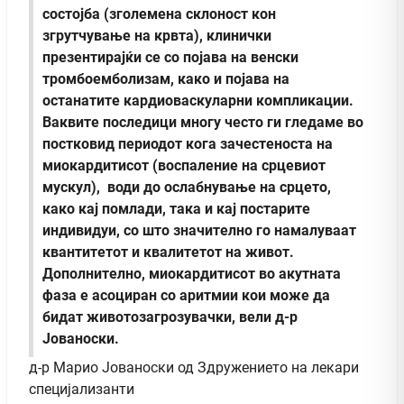
состојба (зголемена склоност кон
згрутчување на крвта), клинички
презентирајќи се со појава на венски
тромбоемболизам, како и појава на
останатите кардиоваскуларни компликации.
Ваквите последици многу често ги гледаме во
постковид периодот кога зачестеноста на
миокардитисот (воспаление на срцевиот
мускул), води до ослабнување на срцето,
како кај помлади, така и кај постарите
индивидуи, со што значително го намалуваат
квантитетот и квалитетот на живот.
Дополнително, миокардитисот во акутната
фаза е асоциран со аритмии кои може да
бидат животозагрозувачки, вели д-р
Јованоски.
д-р Марио Јованоски од Здружението на лекари
специјализанти