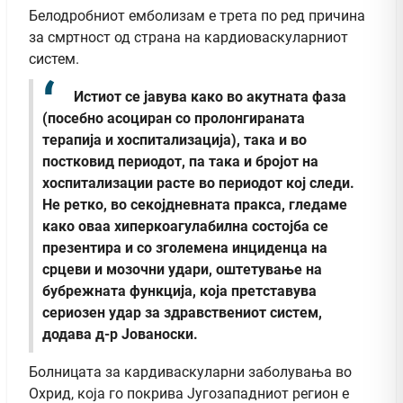
Белодробниот емболизам е трета по ред причина
за смртност од страна на кардиоваскуларниот
систем.
Истиот се јавува како во акутната фаза
(посебно асоциран со пролонгираната
терапија и хоспитализација), така и во
постковид периодот, па така и бројот на
хоспитализации расте во периодот кој следи.
Не ретко, во секојдневната пракса, гледаме
како оваа хиперкоагулабилна состојба се
презентира и со зголемена инциденца на
срцеви и мозочни удари, оштетување на
бубрежната функција, која претставува
сериозен удар за здравствениот систем,
додава д-р Јованоски.
Болницата за кардиваскуларни заболувања во
Охрид, која го покрива Југозападниот регион е