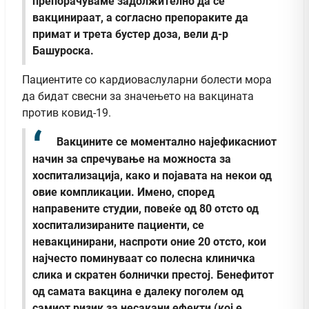
препорачуваме задолжително да се
вакцинираат, а согласно препораките да
примат и трета бустер доза, вели д-р
Башуроска.
Пациентите со кардиоваслуларни болести мора
да бидат свесни за значењето на вакцината
против ковид-19.
Вакцините се моментално најефикасниот
начин за спречување на можноста за
хоспитализација, како и појавата на некои од
овие компликации. Имено, според
направените студии, повеќе од 80 отсто од
хоспитализираните пациенти, се
невакцинирани, наспроти оние 20 отсто, кои
најчесто поминуваат со полесна клиничка
слика и скратен болнички престој. Бенефитот
од самата вакцина е далеку поголем од
самиот ризик за несакани ефекти (кој е