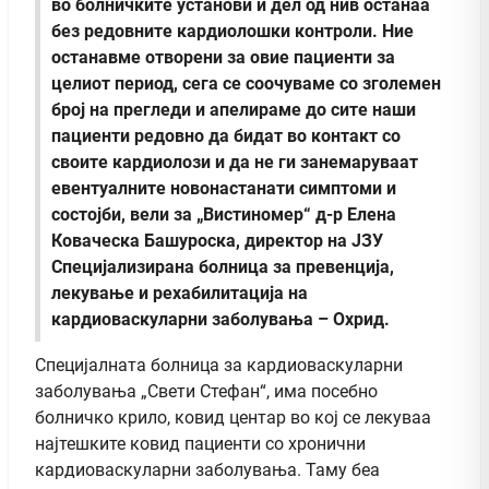
во болничките установи и дел од нив останаа
без редовните кардиолошки контроли. Ние
останавме отворени за овие пациенти за
целиот период, сега се соочуваме со зголемен
број на прегледи и апелираме до сите наши
пациенти редовно да бидат во контакт со
своите кардиолози и да не ги занемаруваат
евентуалните новонастанати симптоми и
состојби, вели за „Вистиномер“ д-р Елена
Коваческа Башуроска, директор на ЈЗУ
Специјализирана болница за превенција,
лекување и рехабилитација на
кардиоваскуларни заболувања – Охрид.
Специјалната болница за кардиоваскуларни
заболувања „Свети Стефан“, има посебно
болничко крило, ковид центар во кој се лекуваа
најтешките ковид пациенти со хронични
кардиоваскуларни заболувања. Таму беа