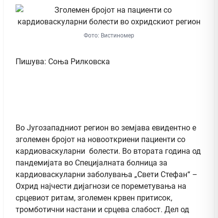
Фото: Вистиномер
Пишува: Соња Рилковска
Во Југозападниот регион во земјава евидентно е
зголемен бројот на новооткриени пациенти со
кардиоваскуларни болести. Во втората година од
пандемијата во Специјалната болница за
кардиоваскуларни заболувања „Свети Стефан“ –
Охрид најчести дијагнози се пореметувања на
срцевиот ритам, зголемен крвен притисок,
тромботични настани и срцева слабост. Дел од