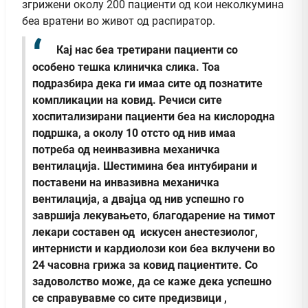
згрижени околу 200 пациенти од кои неколкумина
беа вратени во живот од распиратор.
Кај нас беа третирани пациенти со
особено тешка клиничка слика. Тоа
подразбира дека ги имаа сите од познатите
компликации на ковид. Речиси сите
хоспитализирани пациенти беа на кислородна
подршка, а околу 10 отсто од нив имаа
потреба од неинвазивна механичка
вентилација. Шестимина беа интубирани и
поставени на инвазивна механичка
вентилација, а двајца од нив успешно го
завршија лекувањето, благодарение на тимот
лекари составен од искусен анестезиолог,
интернисти и кардиолози кои беа вклучени во
24 часовна грижа за ковид пациентите. Со
задоволство може, да се каже дека успешно
се справувавме со сите предизвици ,