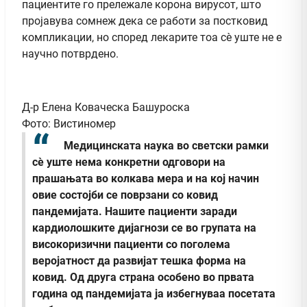
пациентите го прележале корона вирусот, што
пројавува сомнеж дека се работи за постковид
компликации, но според лекарите тоа сè уште не е
научно потврдено.
Д-р Елена Коваческа Башуроска
Фото: Вистиномер
Медицинската наука во светски рамки
сè уште нема конкретни одговори на
прашањата во колкава мера и на кој начин
овие состојби се поврзани со ковид
пандемијата. Нашите пациенти заради
кардиолошките дијагнози се во групата на
високоризични пациенти со поголема
веројатност да развијат тешка форма на
ковид. Од друга страна особено во првата
година од пандемијата ја избегнуваа посетата