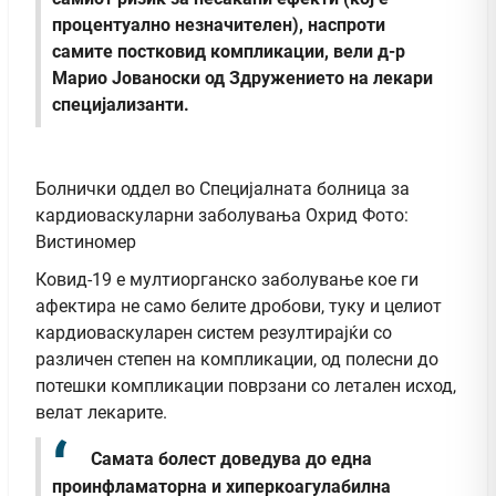
процентуално незначителен), наспроти
самите постковид компликации, вели д-р
Марио Јованоски од Здружението на лекари
специјализанти.
Болнички оддел во Специјалната болница за
кардиоваскуларни заболувања Охрид Фото:
Вистиномер
Ковид-19 е мултиорганско заболување кое ги
афектира не само белите дробови, туку и целиот
кардиоваскуларен систем резултирајќи со
различен степен на компликации, од полесни до
потешки компликации поврзани со летален исход,
велат лекарите.
Самата болест доведува до една
проинфламаторна и хиперкоагулабилна