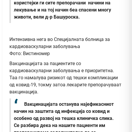
користејки ги сите препорачани начини на
лекување и на тој начин беа спасени многу
животи, вели д-р Башуроска.
Интензивна нега во Специјалната болница за
кардиоваскуларни заболувања
Фото: Вистиномер
Вакцинацијата за пациентите со
кардиоваскуларни заболувања е приоритетна.
Таа го намалува ризикот од тешки компликации
од ковид-19, токму затоа лекарите препорачуваат
вакцинација.
Вакцинацијата останува најефикасниот
начин на заштита од инфекција со ковид и
особено од развој на тешка клиничка слика.
Се разбира дека на нашите пациенти им