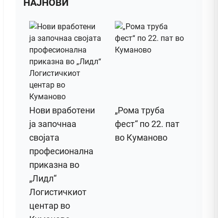
НАЈНОВИ
Нови вработени
„Рома труба
ја започнаа
фест“ по 22. пат
својата
во Куманово
професионална
приказна во
„Лидл“
Логистичкиот
центар во