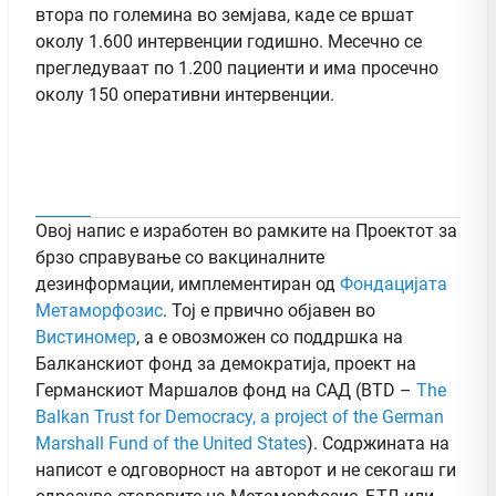
втора по големина во земјава, каде се вршат
околу 1.600 интервенции годишно. Месечно се
прегледуваат по 1.200 пациенти и има просечно
околу 150 оперативни интервенции.
Овој напис е изработен во рамките на Проектот за
брзо справување со вакциналните
дезинформации, имплементиран од
Фондацијата
Метаморфозис
. Тој е првично објавен во
Вистиномер
, а e овозможен со поддршка на
Балканскиот фонд за демократија, проект на
Германскиот Маршалов фонд на САД (BTD –
The
Balkan Trust for Democracy, a project of the German
Marshall Fund of the United States
). Содржината на
написот е одговорност на авторот и не секогаш ги