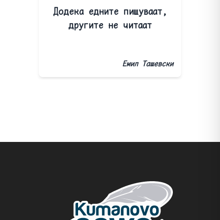
Додека едните пишуваат,
другите не читаат
Емил Ташевски