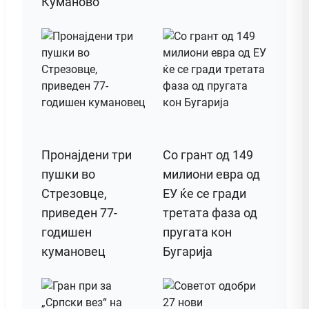
Куманово
Пронајдени три
Со грант од 149
пушки во
милиони евра од
Стрезовце,
ЕУ ќе се гради
приведен 77-
третата фаза од
годишен
пругата кон
кумановец
Бугарија