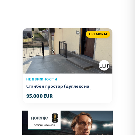
ПРЕМИУМ
НЕДВИЖНОСТИ
Станбен простор (дуплекс на
продажба) – Ул. Стојан Арсов бр. 1,
95.000 EUR
Куманово