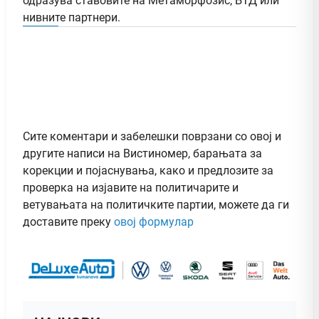
одразува ставовите на Метаморфозис, БТД или
нивните партнери.
Сите коментари и забелешки поврзани со овој и
другите написи на Вистиномер, барањата за
корекции и појаснувања, како и предлозите за
проверка на изјавите на политичарите и
ветувањата на политичките партии, можете да ги
доставите преку
овој формулар