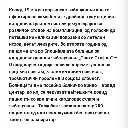
Ковид-19 е мултиорганско заболување кое ги
афектира не само белите дробови, туку и целиот
кардиоваскуларен систем резултирајќи со
различен степен на компликации, од полесни до
потешки компликации поврзани со летален
исход, велат лекарите. Во втората година од
пандемијата во Специјалната болница за
кардиоваскуларни заболувања „Свети Стефан“ –
Охрид најчести дијагнози се пореметувања на
срцевиот ритам, зголемен крвен притисок,
тромботични проблеми и срцева слабост.
Болницата има посебно болничко крило – ковид
центар, во кој се лекуваат најтешките ковид
пациенти со хронични кардиоваскуларни
заболувања. Таму беа згрижени околу 200
пациенти од кои неколкумина беа вратени во
живот од распиратор