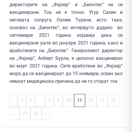
директорите на „Фајзер“ и „Бионтек“ не се
вакцинирани. Тоа не е точно. Угур Сахин и
неговата сопруга Озлем Туречи, исто така,
основач на „Бионтек“, во интервјуто дадено во
септември 2021 година изјавија дека се
вакцинирани уште во јануари 2021 година, како и
вработените на „Бионтек“. Генералниот директор
на „Фајзер“, Алберт Бурла, е целосно вакциниран
во март 2021 година. Сите вработени во „Фајзер“
мора да се вакцинираат до 15 ноември, освен ако
немаат медицинска причина да не го сторат тоа
‹
1
2
...
8
9
10
11
12
13
14
...
21
22
›