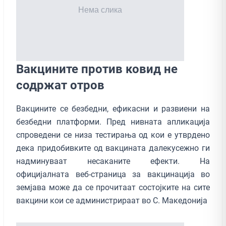
Вакцините против ковид не
содржат отров
Вакцините се безбедни, ефикасни и развиени на
безбедни платформи. Пред нивната апликација
спроведени се низа тестирања од кои е утврдено
дека придобивките од вакцината далекусежно ги
надминуваат несаканите ефекти. На
официјалната веб-страница за вакцинација во
земјава може да се прочитаат состојките на сите
вакцини кои се администрираат во С. Македонија