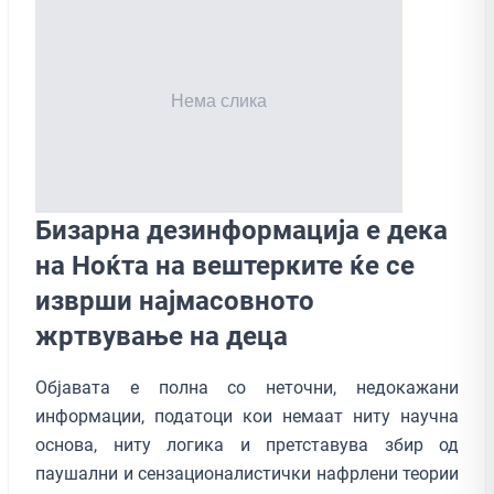
Бизарна дезинформација е дека
на Ноќта на вештерките ќе се
изврши најмасовното
жртвување на деца
Објавата е полна со неточни, недокажани
информации, податоци кои немаат ниту научна
основа, ниту логика и претставува збир од
паушални и сензационалистички нафрлени теории