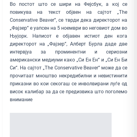
Во постот што се шири на Фејсбук, а кој се
повикува на текст објвен на сајтот „Тhe
Conservative Beaver“, се тврди дека директорот на
„Фајзер“ е уапсен на 5 ноември во неговиот дом во
Њујорк. Написот е објавен истиот ден кога
директорот на „Фајзер“, Алберт Бурла даде две
интервјуа за проминентни и сериозни
американски медиуми како „Си Ен Ен“ и „Си Ен Би
Си“. На сајтот „Тhe Conservative Beaver“ може да се
прочитаат мноштво некредибилни и невистинити
приказни во кои секогаш се инволвирани луѓе од
висок калибар за да се предизвика што поголемо
внимание