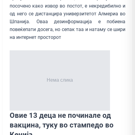
посочено како извор во постот, е некредибилно и
од него се дистанцира универзитетот Алмериа во
Шпанија. Оваа дезинформација е побиена
повеќепати досега, но сепак таа и натаму се шири
на интернет просторот
Овие 13 деца не починале од
вакцина, туку во стампедо во
Кенија