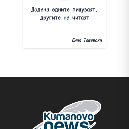
Додека едните пишуваат,
другите не читаат
Емил Ташевски