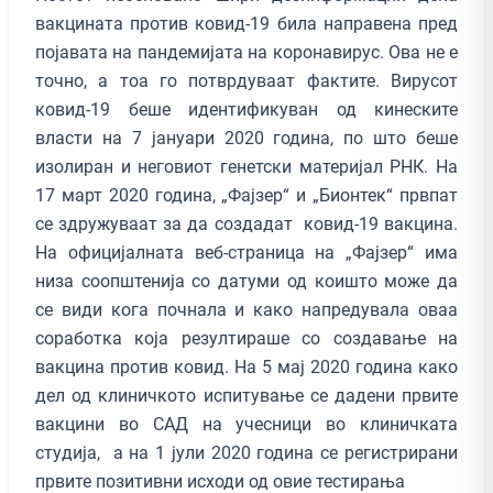
вакцината против ковид-19 била направена пред
појавата на пандемијата на коронавирус. Ова не е
точно, а тоа го потврдуваат фактите. Вирусот
ковид-19 беше идентификуван од кинеските
власти на 7 јануари 2020 година, по што беше
изолиран и неговиот генетски материјал РНК. На
17 март 2020 година, „Фајзер“ и „Бионтек“ првпат
се здружуваат за да создадат ковид-19 вакцина.
На официјалната веб-страница на „Фајзер“ има
низа соопштенија со датуми од коишто може да
се види кога почнала и како напредувала оваа
соработка која резултираше со создавање на
вакцина против ковид. На 5 мај 2020 година како
дел од клиничкото испитување се дадени првите
вакцини во САД на учесници во клиничката
студија, а на 1 јули 2020 година се регистрирани
првите позитивни исходи од овие тестирања