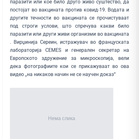
паразити или кое било друго живо суштество, да
постојат во вакцината против ковид-19. Водата и
другите течности во вакцината се прочистуваат
под строги услови, што спречува какви било
паразити или други живи организми во вакцината
. Вирџинија Сереин, истражувач во француската
лабораторија CEMES и генерален секретар на
Европското здружение за микроскопија, вели
дека фотографиите кои се прикажуваат во ова
видео „на никаков начин не се научен доказ“