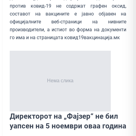
против ковид-19 не содржат графен оксид,
составот на вакцините е јавно објавен на
официјалните веб-страници на нивните
производители, а истиот во форма на документи
го има и на страницата ковид19вакцинација.мк
Директорот на „Фајзер“ не бил
уапсен на 5 ноември оваа година