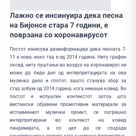
Лажно се инсинуира дека песна
на Бијонсе стара 7 години, е
поврзана со коронавирусот
Постот изнесува дезинформација дека песната 7-
11 е нова, иако таа е од 2014 година. Ниту графен
оксид, ниту пуштање во воздух на коронавирус не
може да биде дел од интерпретацијата на ова
музичко дело и спотот, зашто станува збор за
стар албум од 2014 година, кога немаше ковид. Во
постот е испуштен контекстот затоа што
вистински објавени промотивни материјали за
истоимениот музички проект, се погрешно
интерпретирани во контекст на ковид
пандемијата, а со цел да се создаде
конспирациска теорија која е целосно бесмислена