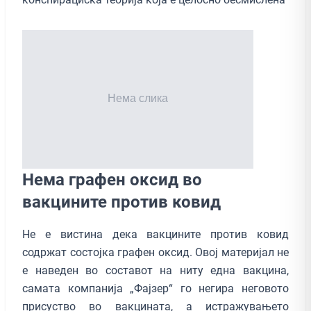
Нема графен оксид во
вакцините против ковид
Не е вистина дека вакцините против ковид
содржат состојка графен оксид. Овој материјал не
е наведен во составот на ниту една вакцина,
самата компанија „Фајзер“ го негира неговото
присуство во вакцината, а истражувањето