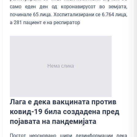
само еден ден од коронавирусот во земјата,
починале 65 лица. Хоспитализирани се 6.764 лица,
а 281 пациент е на респиратор
Лага е дека вакцината против
ковид-19 била создадена пред
појавата на пандемијата
Постот неосновано шири дезинформации дека