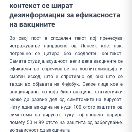
контекст се шират
дезинформации за ефикасноста
на вакцините
Во овој пост е споделен текст кој пренесува
истражување направено од Лансет, кое, пак,
погрешно се цитира без соодветен контекст.
Самата студија, всушност, вели дека вакцините се
ефикасни во спречување на хоспитализација и
смртен исход, што е спротивно од она што се
тврди во објавата на Фејсбук. Секое лице кое е
вакцинирано, со која било вакцина, статистички
може да развие дел од симптомите на вирусот.
Ниту една вакцина не нуди 100 отсто заштита од
симптоми на вирусот, туку тој процент варира
помеѓу 50 и 99 отсто на заштита од заболување,
во зависност од вакцината