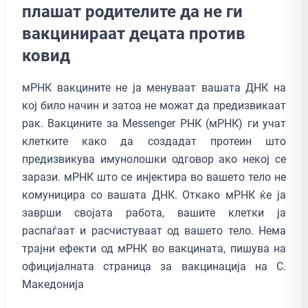
плашат родителите да не ги
вакцинираат децата против
ковид
мРНК вакцините не ја менуваат вашата ДНК на
кој било начин и затоа не можат да предизвикаат
рак. Вакцините за Messenger РНК (мРНК) ги учат
клетките како да создадат протеин што
предизвикува имунолошки одговор ако некој се
зарази. мРНК што се инјектира во вашето тело не
комуницира со вашата ДНК. Откако мРНК ќе ја
заврши својата работа, вашите клетки ја
распаѓаат и расчистуваат од вашето тело. Нема
трајни ефекти од мРНК во вакцината, пишува на
официјалната страница за вакцинација на С.
Македонија