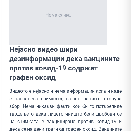
Нејасно видео шири
дезинформации дека вакцините
против ковид-19 содржат
графен оксид
Видеото е нејасно и нема информации кога и каде
е направена снимката, за кој пациент станува
збор. Нема никакви факти кои би го поткрепиле
тврдењето дека лицето чиишто бели дробови се
на снимката е вакцинирано против ковид-19 и
дека се најдени траги од графен оксид. Вакцините