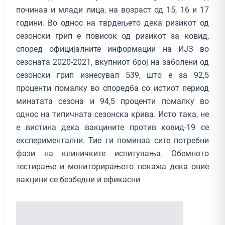
починаа и млади лица, на возраст од 15, 16 и 17
години. Во однос на тврдењето дека ризикот од
сезонски грип е повисок од ризикот за ковид,
според официјалните информации на ИЈЗ во
сезоната 2020-2021, вкупниот број на заболени од
сезонски грип изнесувал 539, што е за 92,5
проценти помалку во споредба со истиот период
минатата сезона и 94,5 проценти помалку во
однос на типичната сезонска крива. Исто така, не
е вистина дека вакцините против ковид-19 се
експериментални. Тие ги поминаа сите потребни
фази на клиничките испитувања. Обемното
тестирање и мониторирањето покажа дека овие
вакцини се безбедни и ефикасни