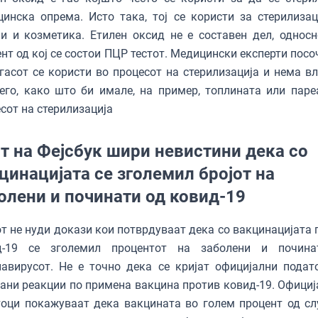
инска опрема. Исто така, тој се користи за стерилизац
и и козметика. Етилен оксид не е составен дел, односн
нт од кој се состои ПЦР тестот. Медицински експерти посо
гасот се користи во процесот на стерилизација и нема вл
его, како што би имале, на пример, топлината или паре
сот на стерилизација
т на Фејсбук шири невистини дека со
цинацијата се зголемил бројот на
олени и починати од ковид-19
т не нуди докази кои потврдуваат дека со вакцинацијата 
д-19 се зголемил процентот на заболени и почина
авирусот. Не е точно дека се кријат официјални подат
ани реакции по примена вакцина против ковид-19. Официј
оци покажуваат дека вакцината во голем процент од сл