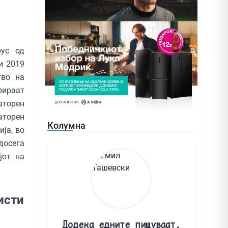
рус од
и 2019
тво на
рираат
аторен
аторен
Колумна
ја, во
досега
јот на
исти
Додека едните пишуваат,