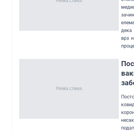
медиц
зачин
елеме
дека 
врз н
проце
Пос
вак
заб
Посто
кови
корон
несак
подат