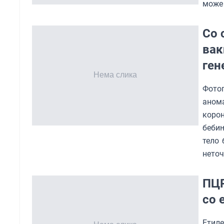
може 
Со 
вак
ген
Фото
аном
коро
бебињ
тело 
нето
ПЦР
со 
Етиле