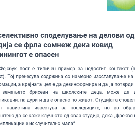
селективно споделување на делови од
дија се фрла сомнеж дека ковид
инингот е опасен
Фејсбук пост е типичен пример за недостиг контекст (m
xt). Тој пренесува содржина со намерно изоставување на
мации, а крајната цел е да дезинформира и да ја потврди 
 земањето брисеви на школските деца, може да д
икации, па дури и да е опасно по живот. Студијата сподел
от навистина известува за последиците, но во обја
штено да се каже клучното од оваа студија, дека „фреквен
мпликации е исклучително мала“