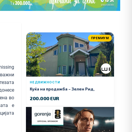
ПРЕМИУМ
issing
 важни
тезата
НЕДВИЖНОСТИ
Куќа на продажба – Зелeн Рид,
онесе
Куманово
ена во
200.000 EUR
вата е
цијата