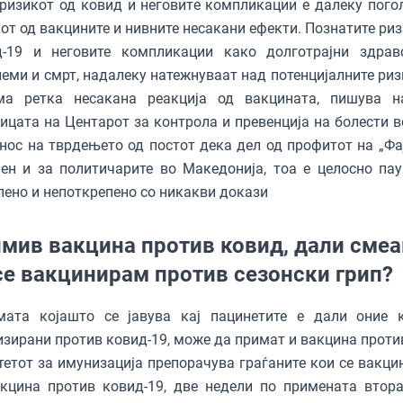
ризикот од ковид и неговите компликации е далеку пого
от од вакцините и нивните несакани ефекти. Познатите риз
д-19 и неговите компликации како долготрајни здрав
еми и смрт, надалеку натежнуваат над потенцијалните риз
ма ретка несакана реакција од вакцината, пишува н
ицата на Центарот за контрола и превенција на болести в
нос на тврдењето од постот дека дел од профитот на „Фај
ен и за политичарите во Македонија, тоа е целосно па
ено и непоткрепено со никакви докази
мив вакцина против ковид, дали сме
се вакцинирам против сезонски грип?
мата којашто се јавува кај пацинетите е дали оние 
зирани против ковид-19, може да примат и вакцина против
етот за имунизација препорачува граѓаните кои се вакци
кцина против ковид-19, две недели по примената втора