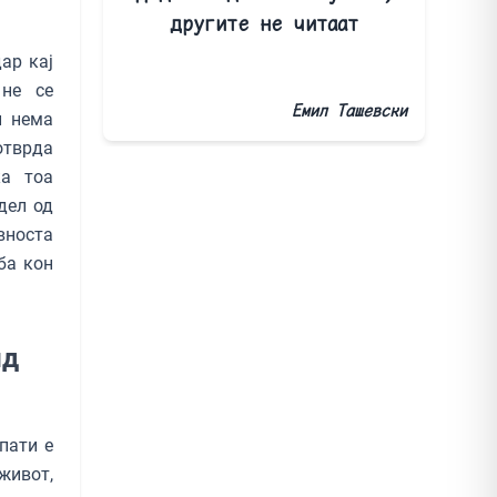
другите не читаат
ар кај
 не се
Емил Ташевски
и нема
отврда
ка тоа
дел од
вноста
ба кон
ид
пати е
живот,