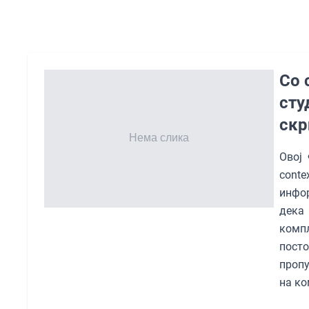
Со 
сту
скр
Овој 
conte
инфор
дека
компл
пост
пропу
на ко