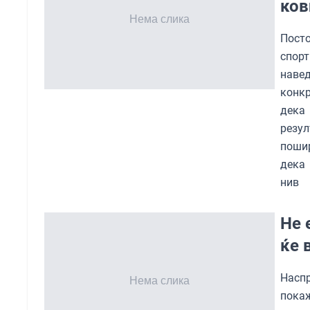
ков
Посто
спор
наве
конк
дека
резул
пошир
дека 
нив
Не 
ќе 
Наспр
покаж