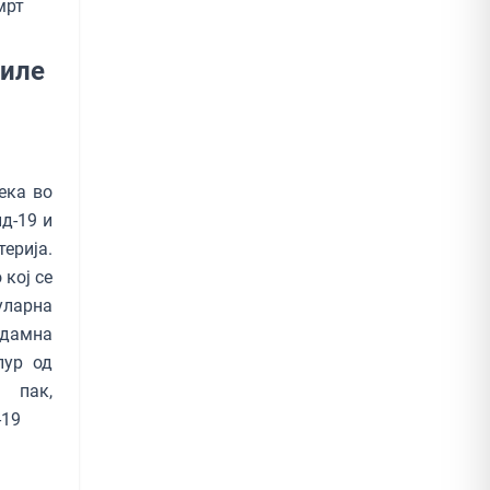
мрт
диле
ека во
д-19 и
ерија.
 кој се
уларна
одамна
пур од
 пак,
-19