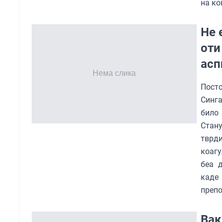
на ко
Не 
оти
асп
Посто
Синга
било 
Стану
тврди
коагу
беа 
каде
препо
Вак