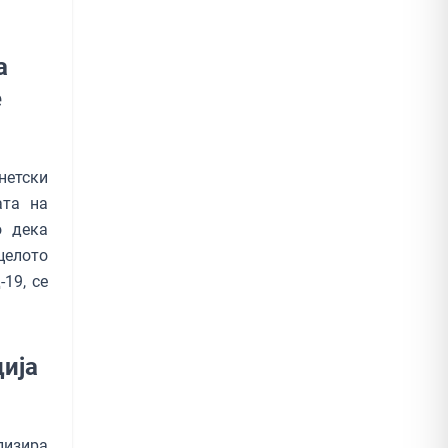
а
е
нетски
ата на
о дека
целото
19, се
ција
лизира