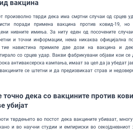
ид вакцина
т произволно тврди дека има смртни случаи од срцев уд
тисти поради примена вакцина против ковид-19, но
дени нивните имиња. За ниту еден од посочените случа
ретни и точни информации, нема никаква официјална п
 тие навистина примиле две дози на вакцина и де
тирало со срцев удар. Вакви фабрикувани објави кои се 
ока антиваксерска кампања, имаат за цел да ја убедат ја
вакцините се штетни и да предизвикаат страв и недовер
е точно дека со вакцините против ков
ве убијат
оти тврдењето во постот дека вакцините убиваат, многу
ано и во научни студии и емпириски во секојдневниот 