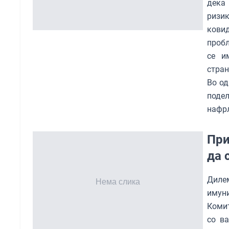
дека 
ризик
кови
пробл
се и
стран
Во од
подел
нафрл
При
да 
Диле
имуни
Комит
со ва