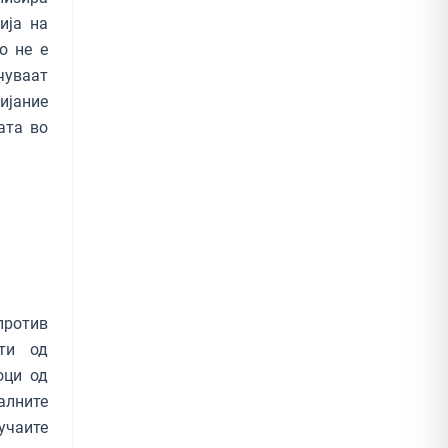
ија на
о не е
чуваат
ијание
ата во
против
ти од
оци од
алните
учаите