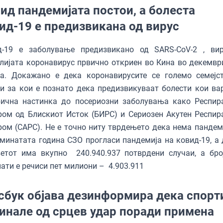
ид пандемијата постои, а болеста
ид-19 е предизвикана од вирус
д-19 е заболување предизвикано од SARS-CoV-2 , ви
ијата коронавирус првично откриен во Кина во декемвр
на. Докажано е дека коронавирусите се големо семејс
и за кои е познато дека предизвикуваат болести кои ва
бична настинка до посериозни заболувања како Респир
ом од Блискиот Исток (БИРС) и Сериозен Акутен Респир
ом (САРС). Не е точно ниту тврдењето дека нема пандеми
минaтата година СЗО прогласи пандемија на ковид-19, а 
ветот има вкупно 240.940.937 потврдени случаи, а бро
ати е речиси пет милиони – 4.903.911
сбук објава дезинформира дека спорт
инале од срцев удар поради примена