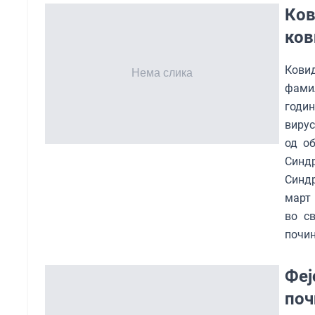
Ков
ков
Кови
фамил
годи
вирус
од о
Синдр
Синдр
март 
во с
почин
Феј
поч