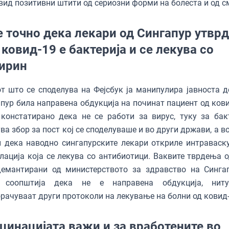
вид позитивни штити од сериозни форми на болеста и од с
е точно дека лекари од Сингапур утвр
 ковид-19 е бактерија и се лекува со
ирин
т што се споделува на Фејсбук ја манипулира јавноста д
пур била направена обдукција на починат пациент од кови
констатирано дека не се работи за вирус, туку за бакт
ва збор за пост кој се споделуваше и во други држави, а во
 дека наводно сингапурските лекари откриле интраваск
лација која се лекува со антибиотици. Ваквите тврдења 
демантирани од министерството за здравство на Синга
 соопштија дека не е направена обдукција, ниту
рачуваат други протоколи на лекување на болни од ковид
цинацијата важи и за вработените во