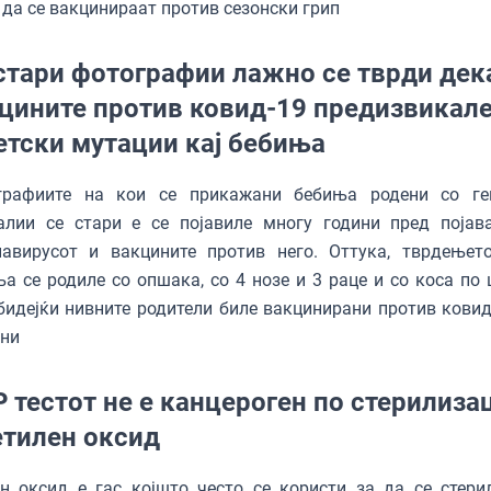
да се вакцинираат против сезонски грип
стари фотографии лажно се тврди дек
цините против ковид-19 предизвикал
етски мутации кај бебиња
графиите на кои се прикажани бебиња родени со ге
алии се стари е се појавиле многу години пред појав
навирусот и вакцините против него. Оттука, тврдењет
а се родиле со опшака, со 4 нозе и 3 раце и со коса по 
бидејќи нивните родители биле вакцинирани против ковид-
чни
 тестот не е канцероген по стерилиза
етилен оксид
н оксид е гас којшто често се користи за да се стери