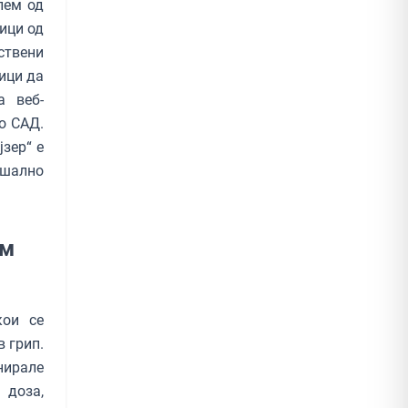
лем од
ици од
ствени
ици да
а веб-
о САД.
зер“ е
ушално
ам
кои се
 грип.
нирале
 доза,