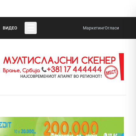
☰
ВИДЕО
Маркетинг
Огласи