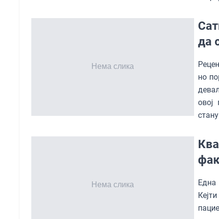
Сат
да 
Рецен
но по
девал
овој
стану
Ква
фак
Една 
Кејти
пацие