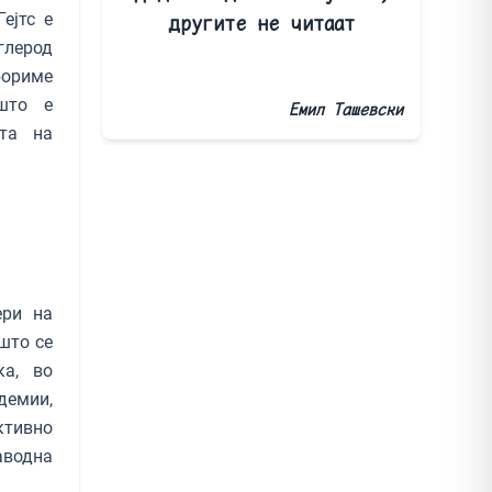
ејтс е
другите не читаат
глерод
бориме
што е
Емил Ташевски
ата на
ери на
што се
ка, во
демии,
ктивно
аводна