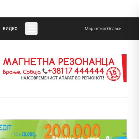
☰
ВИДЕО
Маркетинг
Огласи