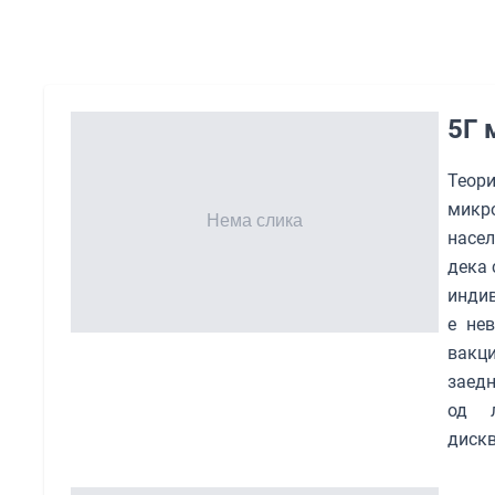
5Г 
Теор
микр
насел
дека 
индив
е нев
вакц
заедн
од 
дискв