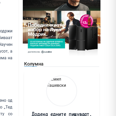
о
содржи
биваат
Научен
сот, а
рма на
Колумна
ено од
о „Тед
Додека едните пишуваат,
иту со