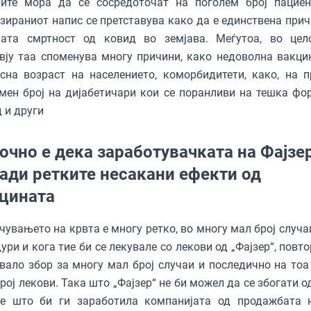
рите мора да се сосредоточат на поголем број пациен
зираниот напис се претставува како да е единствена прич
ката смртност од ковид во земјава. Меѓутоа, во цел
вју таа споменува многу причини, како недоволна вакцин
сна возраст на населението, коморбидитети, како, на п
мен број на дијабетичари кои се поранливи на тешка фо
 и други
очно е дека заработувачката на Фајзер
ади ретките несакани ефекти од
цината
чувањето на крвта е многу ретко, во многу мал број случа
ури и кога тие би се лекувале со лекови од „Фајзер“, повт
вало збор за многу мал број случаи и последично на тоа
рој лекови. Така што „Фајзер“ не би можел да се збогати о
те што би ги заработила компанијата од продажбата 