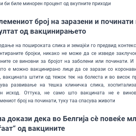
и би биле минорен процент од вкупните приходи
лемениот број на заразени и починати 
ултат од вакцинирањето
едање на пошироката слика и земајќи го предвид контекс
нтираните бројки, никако не може да се изведе заклучо
ните се виновни за бројот на заболени или починати. И 
то е можно вакцинирано лице да се зарази со коронави
, вакцината штити од тежок тек на болеста и во висок п
чува развивање на тешка клиничка слика, хоспитализ
ен исход. Оттука, не само што вакцината не е вино
мениот број на починати, туку таа спасува животи
а докази дека во Белгија сè повеќе м
ѓаат“ од вакцините