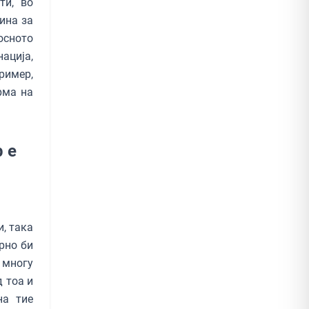
ти, во
ина за
осното
ација,
ример,
рма на
 е
и, така
орно би
 многу
д тоа и
на тие