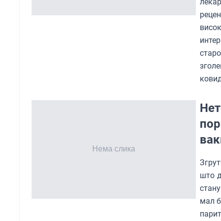
лека
рецен
висо
интер
старо
зголе
ковид
Нет
пор
вак
Згрут
што д
стану
мал б
пари