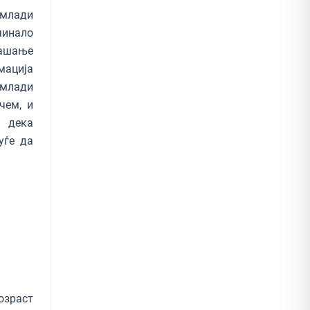
 млади
очинало
рашање
мација
е млади
чем, и
а дека
уѓе да
озраст