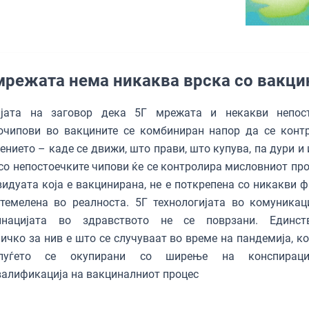
мрежата нема никаква врска со вакци
ијата на заговор дека 5Г мрежата и некакви непос
очипови во вакцините се комбиниран напор да се конт
ението – каде се движи, што прави, што купува, па дури и
со непостоечките чипови ќе се контролира мисловниот про
идуата која е вакцинирана, не e поткрепена со никакви ф
темелена во реалноста. 5Г технологијата во комуникац
инацијата во здравството не се поврзани. Единст
ичко за нив е што се случуваат во време на пандемија, ко
луѓето се окупирани со ширење на конспирац
алификација на вакциналниот процес