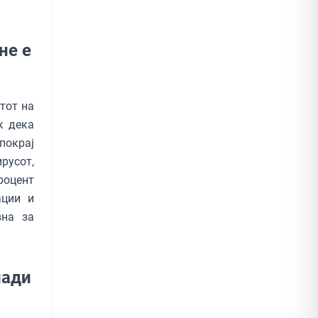
не е
тот на
к дека
покрај
русот,
роцент
ации и
вна за
лади