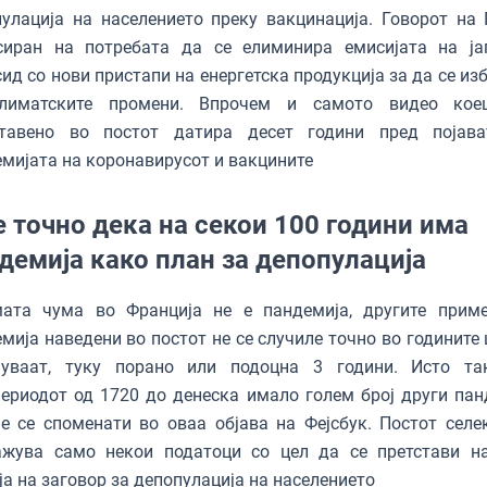
улација на населението преку вакцинација. Говорот на Г
сиран на потребата да се елиминира емисијата на ја
ид со нови пристапи на енергетска продукција за да се из
лиматските промени. Впрочем и самото видео кое
ставено во постот датира десет години пред појав
мијата на коронавирусот и вакцините
е точно дека на секои 100 години има
демија како план за депопулација
мата чума во Франција не е пандемија, другите прим
мија наведени во постот не се случиле точно во годините 
чуваат, туку порано или подоцна 3 години. Исто та
ериодот од 1720 до денеска имало голем број други пан
е се споменати во оваа објава на Фејсбук. Постот селе
ажува само некои податоци со цел да се претстави н
ја на заговор за депопулација на населението