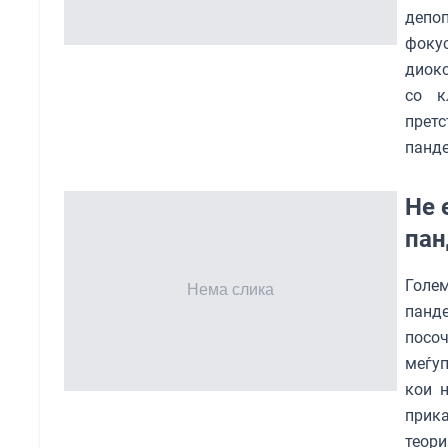
депоп
фоку
диокс
со к
прет
панде
Не 
пан
Голе
панде
посо
меѓуп
кои н
прик
теори