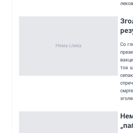
леков
Зго
рез
Со гл
презе
вакци
тоа ш
сепак
спре
смрт
зголе
Нем
„па