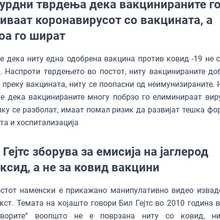
урдни тврдења дека вакцинираните г
иваат коронавирусот со вакцината, а
оа го шират
е дека ниту една одобрена вакцина против ковид -19 не 
. Наспроти тврдењето во постот, ниту вакцинираните до
 преку вакцината, ниту се поопасни од неимунизираните. 
е дека вакцинираните многу побрзо го елиминираат виру
ку се разболат, имаат помал ризик да развијат тешка фо
та и хоспитализација
 Гејтс зборува за емисија на јаглерод
ксид, а не за ковид вакцини
остот наменски е прикажано манипулативно видео извад
кст. Темата на којашто говори Бил Гејтс во 2010 година в
оворите“ воопшто не е поврзана ниту со ковид, н