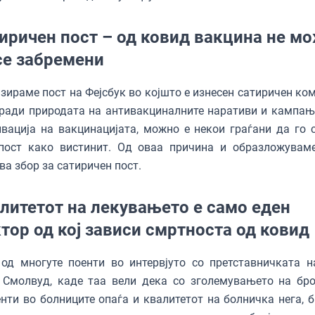
иричен пост – од ковид вакцина не м
се забремени
зираме пост на Фејсбук во којшто е изнесен сатиричен ком
ради природата на антивакциналните наративи и кампањ
вација на вакцинацијата, можно е некои граѓани да го 
 пост како вистинит. Од оваа причина и образложувам
ва збор за сатиричен пост.
литетот на лекувањето е само еден
тор од кој зависи смртноста од ковид
од многуте поенти во интервјуто со претставничката н
 Смолвуд, каде таа вели дека со зголемувањето на бро
нти во болниците опаѓа и квалитетот на болничка нега, б