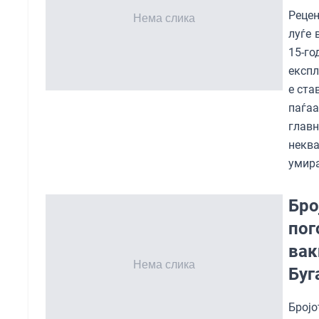
Рецен
луѓе 
15-г
експл
е ста
паѓаа
глав
некв
умира
Бро
пог
вак
Буг
Бројо