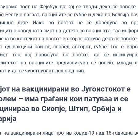
зираме пост на Фејсбук во кој се тврди дека сè повеќе
во Белгија паѓаат, вакцините се ѓубре и дека во Белгија п
одишно дете. Иако во постот не се доведува во п
ицитно наводната смрт на детето со вакцината, таа инфор
вена во контекст на постот во кој се кажува дека сè повеќ
т од вакцини кои се, според авторот, ѓубре. Тоа е, впро
ниот тон кој провејува во постот, да се инсинуир
алитетот на вакцините предизвикува сè повеќе млади л
ат и да се чувствуваат лошо од нив.
јот на вакцинирани во Југоистокот е
олем – има граѓани кои патуваа и се
цинираа во Скопје, Штип, Србија и
арија
т на вакцинирани лица против ковид-19 над 18-годишна в