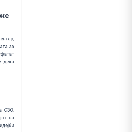
оже
ентар,
ата за
сфатaт
е дека
а СЗО,
јот на
идејќи