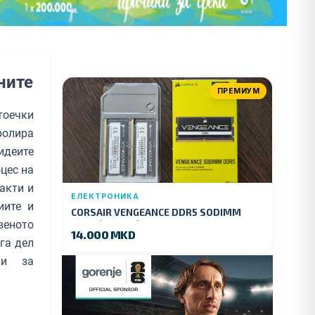
ните
ПРЕМИУМ
тоечки
ролира
 идеите
цес на
акти и
ЕЛЕКТРОНИКА
иите и
CORSAIR VENGEANCE DDR5 SODIMM
веното
32GB (2x16GB) DDR5 4800MT/s
14.000 MKD
га дел
ии за