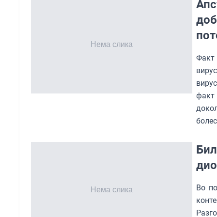
Апс
доб
пот
Факт 
вирус
вирус
факт 
докол
болес
Бил
дио
Во п
конте
Разг