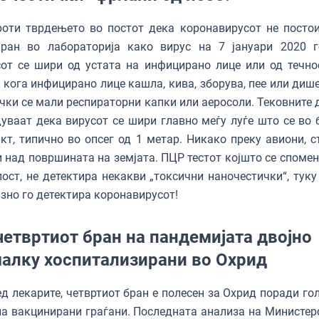
оти тврдењето во постот дека коронавирусот не постои,
иран во лабораторија како вирус на 7 јануари 2020 г
от се шири од устата на инфицирано лице или од течно
 кога инфицирано лице кашла, кива, зборува, пее или дише
чки се мали респираторни капки или аеросоли. Тековните 
уваат дека вирусот се шири главно меѓу луѓе што се во 
кт, типично во опсег од 1 метар. Никако преку авиони, с
 над површината на земјата. ПЦР тестот којшто се спомен
пост, не детектира некакви „токсични наночестички“, туку
зно го детектира коронавирусот!
четвртиот бран на пандемијата двојно
алку хоспитализирани во Охрид
д лекарите, четвртиот бран е полесен за Охрид поради го
на вакцинирани граѓани. Последната анализа на Министер