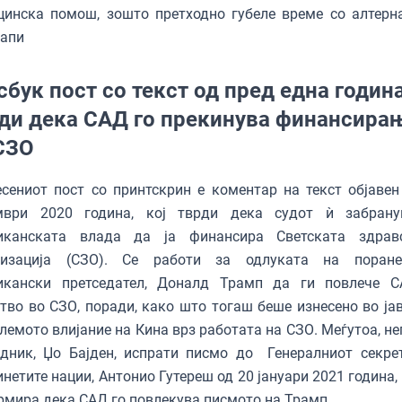
цинска помош, зошто претходно губеле време со алтерн
тапи
сбук пост со текст од пред една годин
ди дека САД го прекинува финансира
СЗО
сениот пост со принтскрин е коментар на текст објавен
мври 2020 година, кој тврди дека судот ѝ забран
иканската влада да ја финансира Светската здрав
низација (СЗО). Се работи за одлуката на поране
икански претседател, Доналд Трамп да ги повлече 
тво во СЗО, поради, како што тогаш беше изнесено во јав
лемото влијание на Кина врз работата на СЗО. Меѓутоа, не
едник, Џо Бајден, испрати писмо до Генералниот секре
нетите нации, Антонио Гутереш од 20 јануари 2021 година,
мира дека САД го повлекува писмото на Трамп