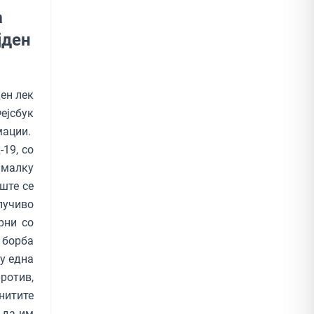
а
јден
ден лек
ејсбук
мации.
19, со
јмалку
ште се
лучиво
рни со
 борба
у една
ротив,
нитите
 да им