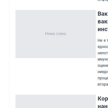
Вак
вак
инс
Не е 
едно
непот
имуно
оцене
ниедн
проц
втора
Кор
нан