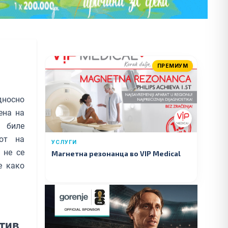
ПРЕМИУМ
дносно
ена на
и биле
от на
УСЛУГИ
 не се
Магнетна резонанца во VIP Medical
е како
отив