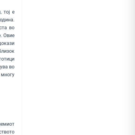
 тој е
одина.
ста во
. Овие
докази
близок
тотици
ува во
 многу
лемиот
ството