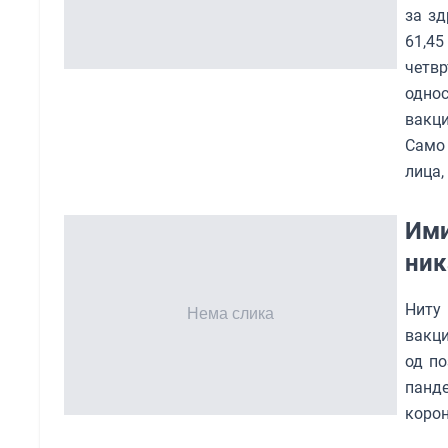
за зд
61,45
четв
одно
вакци
Само 
лица,
Ими
ник
Ниту
вакци
од по
панд
коро