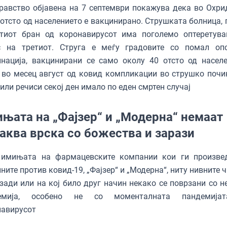
равство објавена на 7 септември покажува дека во Охри
 отсто од населението е вакцинирано. Струшката болница, 
ртиот бран од коронавирусот има поголемо оптеретув
с на третиот. Струга е меѓу градовите со помал оп
нација, вакцинирани се само околу 40 отсто од населе
во месец август од ковид компликации во струшко почи
 или речиси секој ден имало по еден смртен случај
њата на „Фајзер“ и „Модерна“ немаат
аква врска со божества и зарази
 имињата на фармацевските компании кои ги произве
ните против ковид-19, „Фајзер“ и „Модерна“, ниту нивните
зади или на кој било друг начин некако се поврзани со н
емија, особено не со моменталната пандемија
навирусот