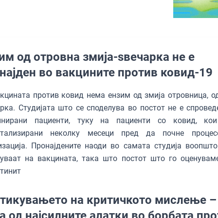
им од отровна змија-ѕвечарка не е
најден во вакцините против ковид-19
кцината против ковид нема ензим од змија отровница, о
рка. Студијата што се споделува во постот не е спровед
инирани пациенти, туку на пациенти со ковид, ко
итализирани неколку месеци пред да почне процес
зација. Пронајдените наоди во самата студија воопшто
суваат на вакцината, така што постот што го оценувам
стинит
тикувањето на критичкото мислење –
а од најсилните алатки во борбата пр