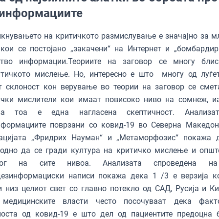
информациите
кнувањето на критичкото размислување е значајно за м
кои се постојано „закачени“ на Интернет и „бомбардир
тво информации.Теориите на заговор се многу бли
итичкото мислење. Но, интересно е што многу од луѓе
т склоност кон верување во теории на заговор се смет
ички мислители кои имаат повисоко ниво на сомнеж, и
ва тоа е една нагласена скептичност. Анализа
нформациите поврзани со ковид-19 во Северна Македон
ацијата „Фридрих Науман“ и „Метаморфозис“ покажа 
ходно да се гради култура на критичко мислење и општ
алог на сите нивоа. Анализата спроведена н
дезинформациски написи покажа дека 1 /3 е верзија к
 низ целиот свет со главно потекло од САД, Русија и Ки
 медицинските власти често посочуваат дека факт
носта од ковид-19 е што дел од пациентите предоцна 