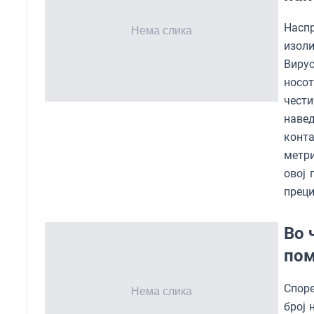
Наспр
изол
Вирус
носот
чести
навед
конта
метри
овој 
преци
Во 
пом
Споре
број 