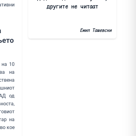
ативни
другите не читаат
а
Емил Ташевски
њето
 на 10
ува на
ствена
шниот
САД од
носта,
говиот
тар на
 во кое