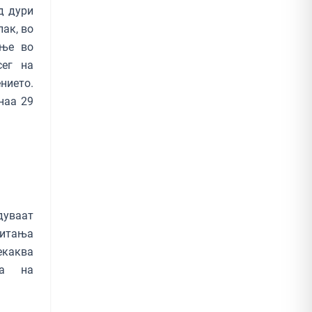
д дури
пак, во
ање во
сег на
нието.
наа 29
дуваат
 читања
екаква
та на