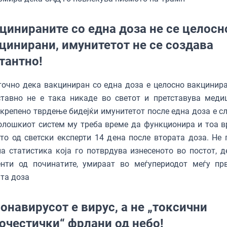
цинираните со една доза не се целосн
цинирани, имунитетот не се создава
тантно!
точно дека вакциниран со една доза е целосно вакцинира
ставно не е така никаде во светот и претставува меди
крепено тврдење бидејќи имунитетот после една доза е сл
лошкиот систем му треба време да функционира и тоа в
то од светски експерти 14 дена после втората доза. Не 
а статистика која го потврдува изнесеното во постот, д
енти од починатите, умираат во меѓупериодот меѓу пр
та доза
онавирусот е вирус, а не „токсични
очестички“ фрлани од небо!