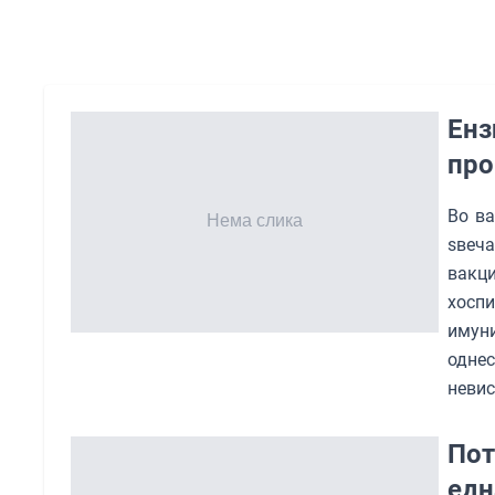
Енз
про
Во ва
ѕвеча
вакц
хосп
имуни
одне
неви
Пот
едн