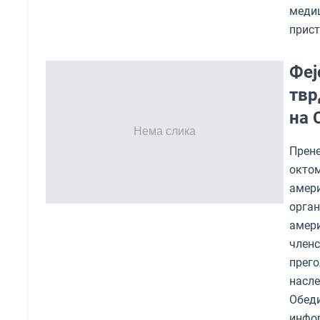
меди
прис
Феј
твр
на 
Прене
окто
амер
орга
амер
членс
прего
насл
Обеди
инфор