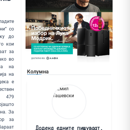
ладите
ни“ со
ску до
то кои
аат за
ако во
та на
Колумна
ија на
дека е
ествен
а 479
ојашто
на. За
ор за
бараат
Додека едните пишуваат,