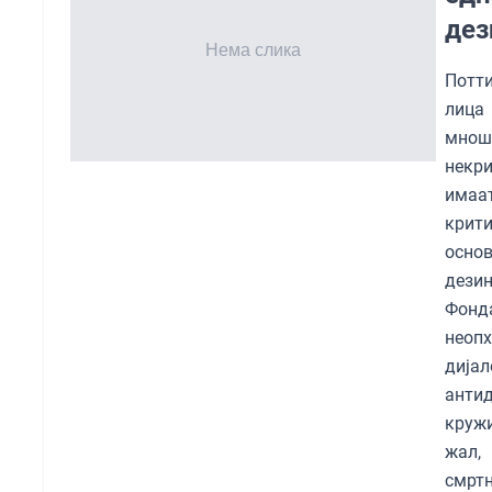
дез
Потти
лица 
мнош
некр
имаа
крит
осно
дези
Фонд
неоп
диј
анти
кружи
жал,
смрт