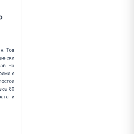
о
н. Тоа
цински
аб. На
реме е
постои
ека 80
вата и