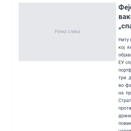
Феј
вак
„сп
Ниту 
кој ќ
објав
ЕУ сп
портф
три д
во фа
на пр
Страт
проти
држа
пови
навод