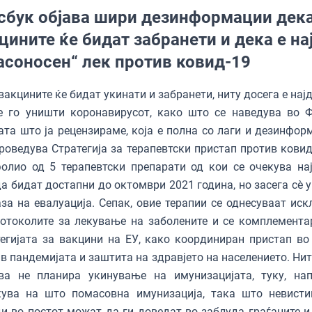
сбук објава шири дезинформации дек
цините ќе бидат забранети и дека е на
асоносен“ лек против ковид-19
вакцините ќе бидат укинати и забранети, ниту досега е нај
е го уништи коронавирусот, како што се наведува во Ф
ата што ја рецензираме, која е полна со лаги и дезинфор
роведува Стратегија за терапевтски пристап против ковид-
олио од 5 терапевтски препарати од кои се очекува на
а бидат достапни до октомври 2021 година, но засега сè у
за на евалуација. Сепак, овие терапии се однесуваат иск
отоколите за лекување на заболените и се комплемента
егијата за вакцини на ЕУ, како координиран пристап во
в пандемијата и заштита на здравјето на населението. Нит
ва не планира укинување на имунизацијата, туку, нап
кува на што помасовна имунизација, така што невисти
и во постот можат да ги доведат во заблуда граѓаните и