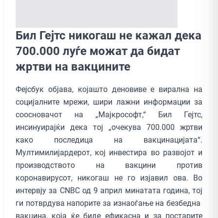
Бил Гејтс никогаш не кажал дека
700.000 луѓе можат да бидат
жртви на вакцините
Фејсбук објава, којашто деновиве е вирална на
социјалните мрежи, шири лажни информации за
соосновачот на „Мајкрософт,“ Бил Гејтс,
инсинуирајќи дека тој „очекува 700.000 жртви
како последица на вакцинацијата“.
Мултимилијардерот, кој инвестира во развојот и
производството на вакцини против
коронавирусот, никогаш не го изјавил ова. Во
интервју за CNBC од 9 април минатата година, тој
ги потврдува напорите за изнаоѓање на безбедна
вакцина, која ќе биде ефикасна и за постарите