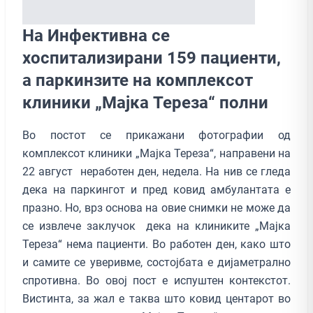
На Инфективна се
хоспитализирани 159 пациенти,
а паркинзите на комплексот
клиники „Мајка Тереза“ полни
Во постот се прикажани фотографии од
комплексот клиники „Мајка Тереза“, направени на
22 август неработен ден, недела. На нив се гледа
дека на паркингот и пред ковид амбулантата е
празно. Но, врз основа на овие снимки не може да
се извлече заклучок дека на клиниките „Мајка
Тереза“ нема пациенти. Во работен ден, како што
и самите се уверивме, состојбата е дијаметрално
спротивна. Во овој пост е испуштен контекстот.
Вистинта, за жал е таква што ковид центарот во