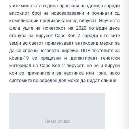
уште минатата година прогласи пандемија заради
високиот број на новозаразаени и починати од
компликации предизвикани од вирусот. Научната
фела уште на почетокот на 2020 потврди дека
станува за вирусот Сарс Ков 2 заради што сите
земји во светот применуваат антиковид мерки за
да се спречи неговото ширење. ПЦР тестовите за
ковид-19 се прецизни и детектираат генетски
материјал на Сарс Ков 2 вирусот, но не и вируси
кои се причинители за настинка или грип, иако
сиптомите во одреден дел може да бидат слични