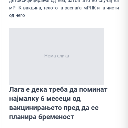
детоксифицирање од неа, затоа што во случај на
мРНК вакцина, телото ја распаѓа мРНК и ја чисти
од него
Лага е дека треба да поминат
најмалку 6 месеци од
вакцинирањето пред да се
планира бременост