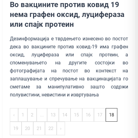
Во вакцините против ковид 19
нема графен оксид, луцифераза
или спајк протеин
Дезинформација е тврдењето изнесено во постот
дека во вакцините против ковид-19 има графен
оксид, луцифераза или спајк протеин, а
споменувањето на другите состојки во
фотографијата на постот во контекст на
заплашување и спречување на вакцинацијата го
сметаме за манипулативно зашто содржи
полувистини, невистини и извртувања
‹
1
2
...
13
14
15
16
17
18
19
20
21
22
›