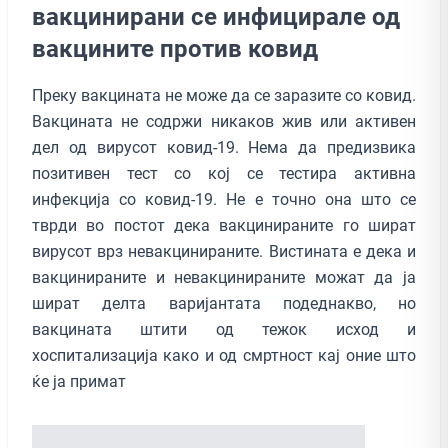
вакцинирани се инфицирале од
вакцините против ковид
Преку вакцината не може да се заразите со ковид.
Вакцината не содржи никаков жив или активен
дел од вирусот ковид-19. Нема да предизвика
позитивен тест со кој се тестира активна
инфекција со ковид-19. Не е точно она што се
тврди во постот дека вакцинираните го шират
вирусот врз невакцинираните. Вистината е дека и
вакцинираните и невакцинираните можат да ја
шират делта варијантата подеднакво, но
вакцината штити од тежок исход и
хоспитализација како и од смртност кај оние што
ќе ја примат