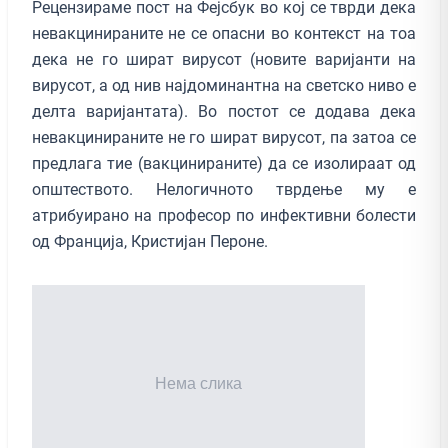
Рецензираме пост на Фејсбук во кој се тврди дека
невакцинираните не се опасни во контекст на тоа
дека не го шират вирусот (новите варијанти на
вирусот, а од нив најдоминантна на светско ниво е
делта варијантата). Во постот се додава дека
невакцинираните не го шират вирусот, па затоа се
предлага тие (вакцинираните) да се изолираат од
општеството. Нелогичното тврдење му е
атрибуирано на професор по инфективни болести
од Франција, Кристијан Пероне.