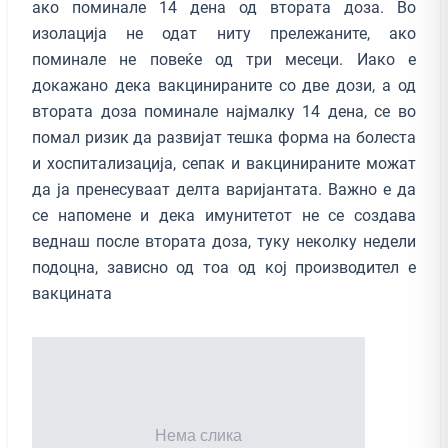
ако поминале 14 дена од втората доза. Во
изолација не одат ниту прележаните, ако
поминале не повеќе од три месеци. Иако е
докажано дека вакцинираните со две дози, а од
втората доза поминале најмалку 14 дена, се во
помал ризик да развијат тешка форма на болеста
и хоспитализација, сепак и вакцинираните можат
да ја пренесуваат делта варијантата. Важно е да
се напомене и дека имунитетот не се создава
веднаш после втората доза, туку неколку недели
подоцна, зависно од тоа од кој производител е
вакцината