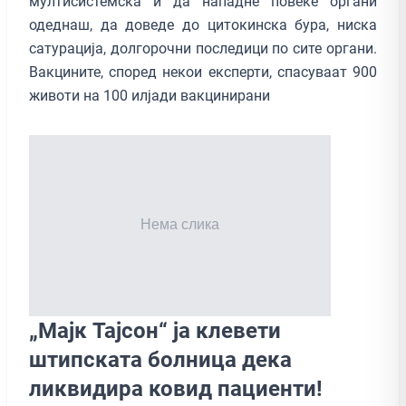
мултисистемска и да нападне повеќе органи
одеднаш, да доведе до цитокинска бура, ниска
сатурација, долгорочни последици по сите органи.
Вакцините, според некои експерти, спасуваат 900
животи на 100 илјади вакцинирани
„Мајк Тајсон“ ја клевети
штипската болница дека
ликвидира ковид пациенти!