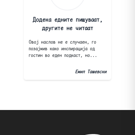
Додека едните пишуваат,
другите не читаат
Овој наслов не е случаен, го
позајмив како инспирација од
гостин во еден подкаст, но...
Емил Ташевски