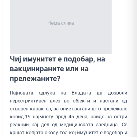
Чиј имунитет е подобар, на
вакцинираните или на
прележаните?
Најновата одлука на Владата да дозволи
нерестриктивен влез во објекти и настани од
отворен карактер, за оние граѓани што прележале
ковид-19 најмногу пред 45 дена, наиде на остри
реакции кај дел од медицинската заедница. Се
кршат копјата околу тоа кој имунитет е подобар и