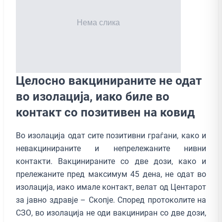
Целосно вакцинираните не одат
во изолација, иако биле во
контакт со позитивен на ковид
Во изолација одат сите позитивни граѓани, како и
невакцинираните и непрележаните нивни
контакти. Вакцинираните со две дози, како и
прележаните пред максимум 45 дена, не одат во
изолација, иако имале контакт, велат од Центарот
за јавно здравје – Скопје. Според протоколите на
СЗО, во изолација не оди вакциниран со две дози,