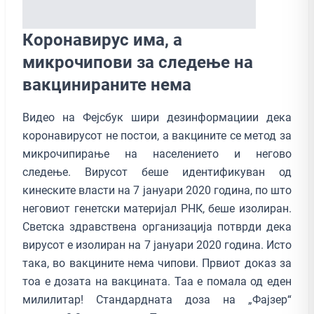
Коронавирус има, а
микрочипови за следење на
вакцинираните нема
Видео на Фејсбук шири дезинформациии дека
коронавирусот не постои, а вакцините се метод за
микрочипирање на населението и негово
следење. Вирусот беше идентификуван од
кинеските власти на 7 јануари 2020 година, по што
неговиот генетски материјал РНК, беше изолиран.
Светска здравствена организација потврди дека
вирусот е изолиран на 7 јануари 2020 година. Исто
така, во вакцините нема чипови. Првиот доказ за
тоа е дозата на вакцината. Таа е помала од еден
милилитар! Стандардната доза на „Фајзер“