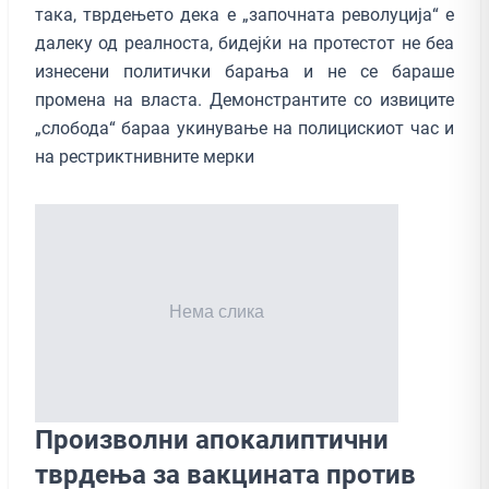
така, тврдењето дека e „започната револуција“ е
далеку од реалноста, бидејќи на протестот не беа
изнесени политички барања и не се бараше
промена на власта. Демонстрантите со извиците
„слобода“ бараа укинување на полицискиот час и
на рестриктнивните мерки
Произволни апокалиптични
тврдења за вакцината против