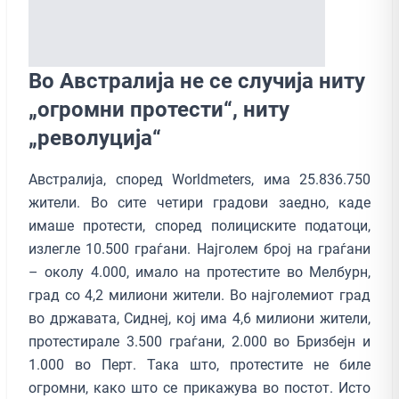
Во Австралија не се случија ниту
„огромни протести“, ниту
„револуција“
Австралија, според Worldmeters, има 25.836.750
жители. Во сите четири градови заедно, каде
имаше протести, според полициските податоци,
излегле 10.500 граѓани. Најголем број на граѓани
– околу 4.000, имало на протестите во Мелбурн,
град со 4,2 милиони жители. Во најголемиот град
во државата, Сиднеј, кој има 4,6 милиони жители,
протестирале 3.500 граѓани, 2.000 во Бризбејн и
1.000 во Перт. Така што, протестите не биле
огромни, како што се прикажува во постот. Исто