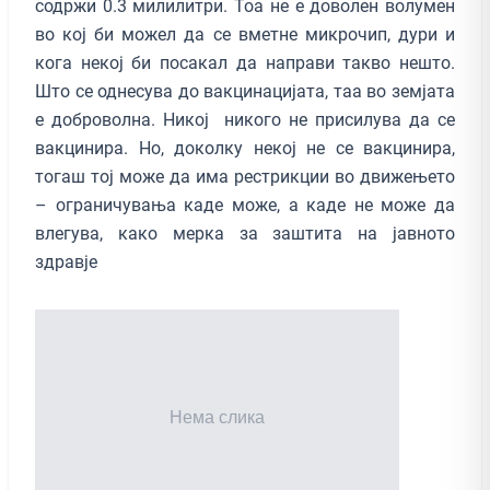
содржи 0.3 милилитри. Тоа не е доволен волумен
во кој би можел да се вметне микрочип, дури и
кога некој би посакал да направи такво нешто.
Што се однесува до вакцинацијата, таа во земјата
е доброволна. Никој никого не присилува да се
вакцинира. Но, доколку некој не се вакцинира,
тогаш тој може да има рестрикции во движењето
– ограничувања каде може, а каде не може да
влегува, како мерка за заштита на јавното
здравје