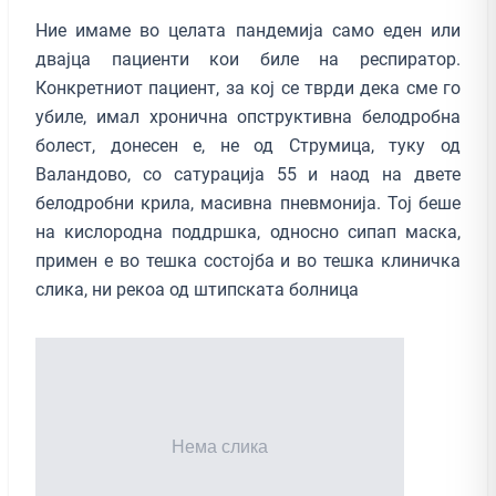
Ние имаме во целата пандемија само еден или
двајца пациенти кои биле на респиратор.
Конкретниот пациент, за кој се тврди дека сме го
убиле, имал хронична опструктивна белодробна
болест, донесен е, не од Струмица, туку од
Валандово, со сатурација 55 и наод на двете
белодробни крила, масивна пневмонија. Тој беше
на кислородна поддршка, односно сипап маска,
примен е во тешка состојба и во тешка клиничка
слика, ни рекоа од штипската болница