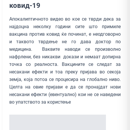
ковид-19
Апокалиптичното видео во кое се тврди дека за
најдоцна неколку години сите што примиле
вакцина против ковид ќе починат, е неодговорно
и таквото тврдење не го дава доктор по
медицина. Ваквите наводи се произволно
нафрлени, без никакви докази и немаат допирна
точка со реалноста. Вакцините се следат за
несакани ефекти и тоа преку пријава во секоја
земја, која потоа се процесира на глобално ниво.
Целта на овие пријави е да се пронајдат нови
несакани ефекти (евентуално) кои не се наведени
во упатството за користење