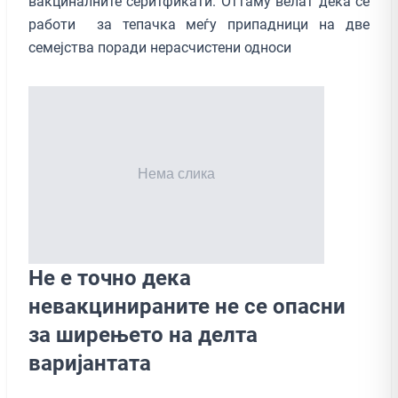
вакциналните серитфикати. Оттаму велат дека се
работи за тепачка меѓу припадници на две
семејства поради нерасчистени односи
Не е точно дека
невакцинираните не се опасни
за ширењето на делта
варијантата