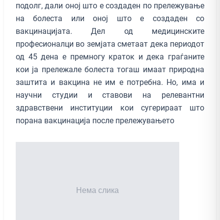
подолг, дали оној што е создаден по прележување
на болеста или оној што е создаден со
вакцинацијата. Дел од медицинските
професионалци во земјата сметаат дека периодот
од 45 дена е премногу краток и дека граѓаните
кои ја прележале болеста тогаш имаат природна
заштита и вакцина не им е потребна. Но, има и
научни студии и ставови на релевантни
здравствени институции кои сугерираат што
порана вакцинација после прележувањето