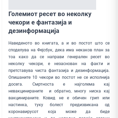
Големиот ресет во неколку
чекори е фантазија и
дезинформација
Наведеното во книгата, а и во постот што се
споделува на Фејсбук, дека има некаков план за
тоа како да се направи генерален ресет во
неколку чекори, е незаснован на факти и
претставува чиста фантазија и дезинформација.
Опишаните 10 чекори во постот не се исполнија
досега. Смртноста е најголема кај
невакцинираните и обратно, многу ниска кај
вакцинираните. Ковид не е обичен грип или
настинка, туку болест предизвикана од
коронавирусот која може да биде