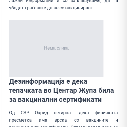
лажни информации и со заплашување, да ги
убедат граѓаните да не се вакцинираат
Дезинформација е дека
тепачката во Центар Жупа била
за вакцинални сертификати
Од СВР Охрид негираат дека физичката
пресметка има врска со вакцините и