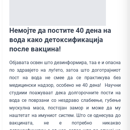
Немојте да постите 40 дена на
вода како детоксификација
после вакцина!
Објавата освен што дезинформира, таа е и опасна
по здравјето на луѓето, затоа што доготрајниот
пост на вода не смее да се практикува без
медицински надзор, особено не 40 дена! Научни
студиии поажуваат дека долгорочните пости на
вода се поврзани со нездраво слабеење, губење
мускулна маса, постојан замор и може да му
наштетат на имуниот систем. Што се однесува до
вакцината, не е потребно никакво