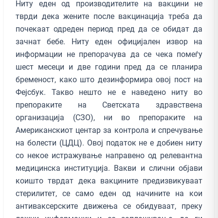
Ниту еден од производителите на вакцини не
тврди дека жените после вакцинација треба да
почекаат одреден период пред да се обидат да
зачнат бебе. Ниту еден официјален извор на
информации не препорачува да се чека помеѓу
шест месеци и две години пред да се планира
бременост, како што дезинформира овој пост на
Фејсбук. Такво нешто не е наведено ниту во
препораките на Светската здравствена
организација (СЗО), ни во препораките на
Американскиот центар за контрола и спречување
на болести (ЦДЦ). Овој податок не е добиен ниту
со некое истражување направено од релевантна
медицинска институција. Вакви и слични објави
коишто тврдат дека вакцините предизвикуваат
стерилитет, се само еден од начините на кои
антиваксерските движења се обидуваат, преку