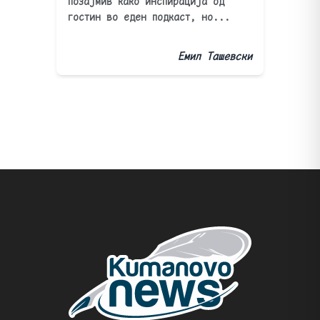
позајмив како инспирација од
гостин во еден подкаст, но...
Емил Ташевски