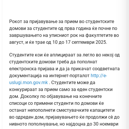
Рокот за пријавување за прием во студентските
домови за студентите од прва година ќе почне по
завршувањето на уписниот рок на факултетите во
август, и ќе трае од 10 до 17 септември 2025.
Студентите кои ќе аплицираат за легло во некој од
студентските домови треба да пополнат
електронска пријава и да ја прикачат соодветната
документација на интернет-порталот
http://e-
uslugi.mon.gov.mk
. Студентите може да
конкурираат за прием само за еден студентски
дом. Доколку по објавување на конечните
списоци со примени студенти по домови ќе
останат непополнети сместувачките капацитети
во одреден дом, пријавувањето ќе продолжи сè до
нивното пополнување, но најдоцна до 30 ноември