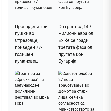
Пронајдени три
Со грант од 149
пушки во
милиони евра од
Стрезовце,
ЕУ ќе се гради
приведен 77-
третата фаза од
годишен
пругата кон
кумановец
Бугарија