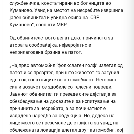
службеничка, констатирани во болницата во
Куманово. Увид на местот на несреќите извршиле
јавен обвинител и увидна екипа на СВР
Куманово“, соопшти МВР.
Од обвинителството велат дека причината за
втората сообраќајка, нејверојатно е
неприлагодена брзина на патот.
„Најпрво автомобил ‘фолксваген голф’ излетал од
патот и се превртел, при што животот го загубил
еден од сопатниците во автомобилот. Неговиот
син и возачот се здобиле со телесни повреди.
Јавниот обвинител ги презеде сите дејствија за
обезбедување на доказите и за испитување на
причините за несреќата, а за починатиот е
издадена наредба за обдукција. Но, додека на
лице место се преземале дејствијата за увид, на
обележаната локација влетал друг автомобил, кој