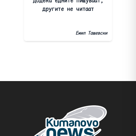
Додека едните пишуваат,
другите не читаат
Емил Ташевски