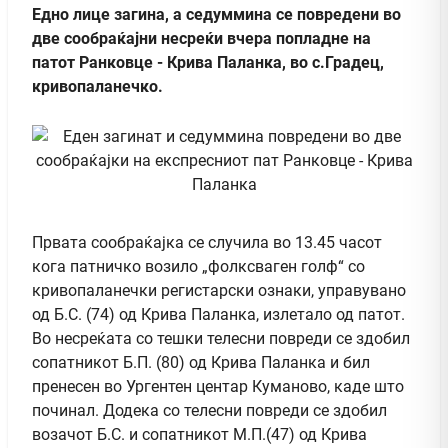
Едно лице загина, а седуммина се повредени во
две сообраќајни несреќи вчера попладне на
патот Ранковце - Крива Паланка, во с.Градец,
кривопаланечко.
Првата сообраќајка се случила во 13.45 часот
кога патничко возило „фолксваген голф“ со
кривопаланечки регистарски ознаки, управувано
од Б.С. (74) од Крива Паланка, излетало од патот.
Во несреќата со тешки телесни повреди се здобил
сопатникот Б.П. (80) од Крива Паланка и бил
пренесен во Ургентен центар Куманово, каде што
починал. Додека со телесни повреди се здобил
возачот Б.С. и сопатникот М.П.(47) од Крива