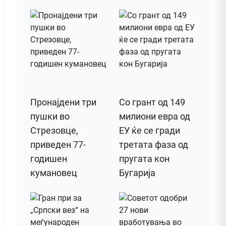
Пронајдени три
Со грант од 149
пушки во
милиони евра од
Стрезовце,
ЕУ ќе се гради
приведен 77-
третата фаза од
годишен
пругата кон
кумановец
Бугарија