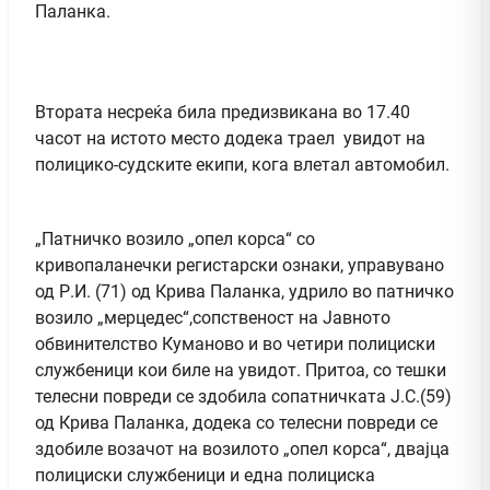
Паланка.
Втората несреќа била предизвикана во 17.40
часот на истото место додека траел увидот на
полицико-судските екипи, кога влетал автомобил.
„Патничко возило „опел корса“ со
кривопаланечки регистарски ознаки, управувано
од Р.И. (71) од Крива Паланка, удрило во патничко
возило „мерцедес“,сопственост на Јавното
обвинителство Куманово и во четири полициски
службеници кои биле на увидот. Притоа, со тешки
телесни повреди се здобила сопатничката Ј.С.(59)
од Крива Паланка, додека со телесни повреди се
здобиле возачот на возилото „опел корса“, двајца
полициски службеници и една полициска