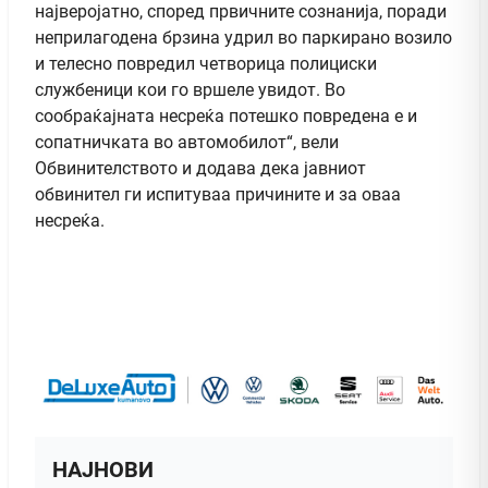
најверојатно, според првичните сознанија, поради
неприлагодена брзина удрил во паркирано возило
и телесно повредил четворица полициски
службеници кои го вршеле увидот. Во
сообраќајната несреќа потешко повредена е и
сопатничката во автомобилот“, вели
Обвинителството и додава дека јавниот
обвинител ги испитуваа причините и за оваа
несреќа.
НАЈНОВИ