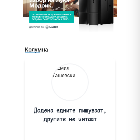
Колумна
Додека едните пишуваат,
другите не читаат