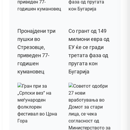
Пронајдени три
Со грант од 149
пушки во
милиони евра од
Стрезовце,
ЕУ ќе се гради
приведен 77-
третата фаза од
годишен
пругата кон
кумановец
Бугарија