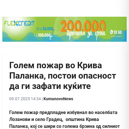
Голем пожар во Крива
Паланка, постои опасност
да ги зафати куќите
09.07.2025 14:34 |
KumanovoNews
Голем пожар предпладне избувнал во населбата
Лозанови и село Градец, општина Крива
Паланка, кој се шири со голема брзина од силниот