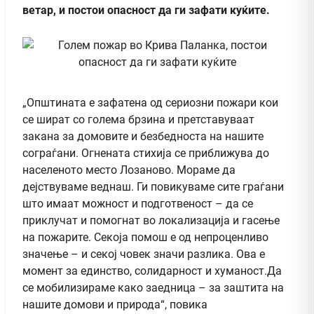
ветар, и постои опасност да ги зафати куќите.
„Општината е зафатена од сериозни пожари кои
се шират со голема брзина и претставуваат
закана за домовите и безбедноста на нашите
сограѓани. Огнената стихија се приближува до
населеното место Лозаново. Мораме да
дејствуваме веднаш. Ги повикуваме сите граѓани
што имаат можност и подготвеност – да се
приклучат и помогнат во локализација и гасење
на пожарите. Секоја помош е од непроценливо
значење – и секој човек значи разлика. Ова е
момент за единство, солидарност и хуманост.Да
се мобилизираме како заедница – за заштита на
нашите домови и природа“, повика