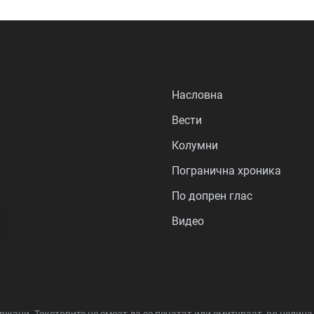
Насловна
Вести
Колумни
Погранична хроника
По допрен глас
Видео
држани.
Текстовите не смеат да се печатат или емитуваат, во целин