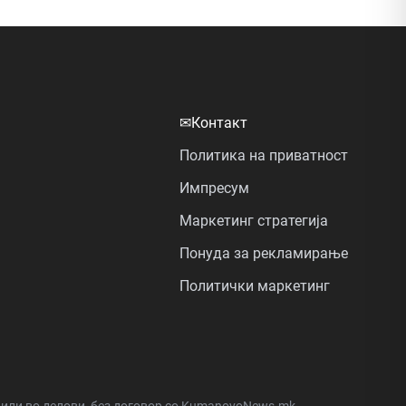
✉
Контакт
Политика на приватност
Импресум
Маркетинг стратегија
Понуда за рекламирање
Политички маркетинг
а или во делови, без договор со KumanovoNews.mk