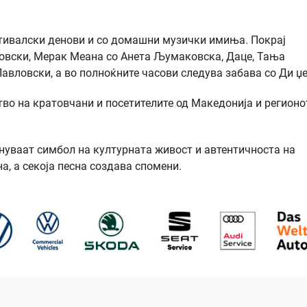
тивалски денови и со домашни музички имиња. Покрај
ловски, Мерак Меана со Анета Љумаковска, Даце, Тања
авловски, а во полноќните часови следува забава со Ди џе
во на кратовчани и посетителите од Македонија и регионот
ануваат симбол на културната живост и автентичноста на
а, а секоја песна создава спомени.