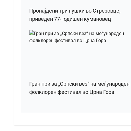
Пронајдени три пушки во Стрезовце,
приведен 77-годишен кумановец
Гран при за „Српски вез“ на меѓународен
фолклорен фестивал во Црна Гора