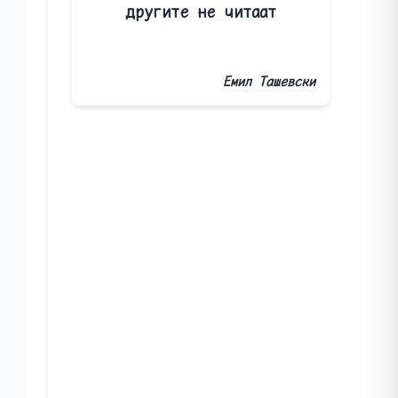
другите не читаат
Емил Ташевски