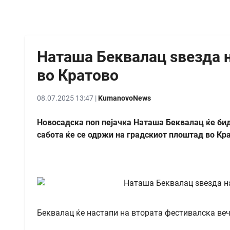
Наташа Беквалац ѕвезда 
во Кратово
08.07.2025 13:47 |
KumanovoNews
Новосадска поп пејачка Наташа Беквалац ќе биде
сабота ќе се одржи на градскиот плоштад во Кр
Беквалац ќе настапи на втората фестивалска веч