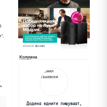
ј.
“,
Колумна
Додека едните пишуваат,