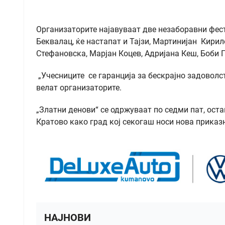
Организаторите најавуваат две незаборавни фес
Беквалац, ќе настапат и Тајзи, Мартинијан Кири
Стефановска, Марјан Коцев, Адријана Кеш, Боби П
„Учесниците се гаранција за бескрајно задоволст
велат организаторите.
„Златни денови“ се одржуваат по седми пат, ост
Кратово како град кој секогаш носи нова приказн
НАЈНОВИ