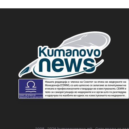
2008 - 2026 kumanovonews.mk - Сите права се за