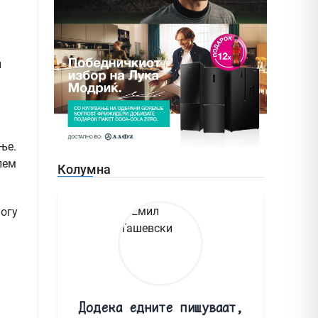
и
ње.
лем
Колумна
ногу
Додека едните пишуваат,