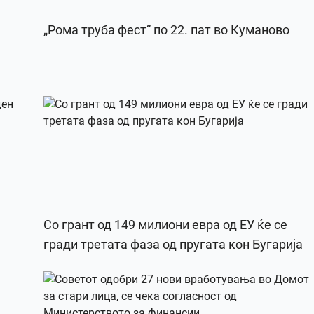
„Рома труба фест“ по 22. пат во Куманово
Со грант од 149 милиони евра од ЕУ ќе се
гради третата фаза од пругата кон Бугарија