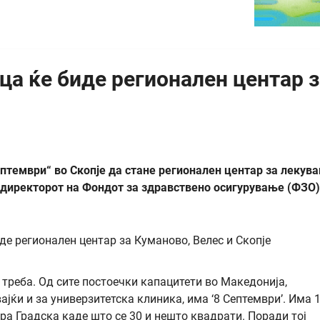
а ќе биде регионален центар з
птември“ во Скопје да стане регионален центар за лекув
и директорот на Фондот за здравствено осигурување (ФЗО)
 треба. Од сите постоечки капацитети во Македонија,
ајќи и за универзитетска клиника, има ‘8 Септември’. Има 
а Градска каде што се 30 и нешто квадрати. Поради тој