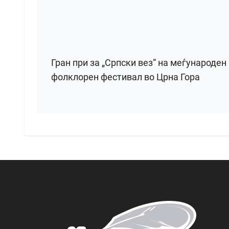
Гран при за „Српски вез“ на меѓународен
фолклорен фестивал во Црна Гора