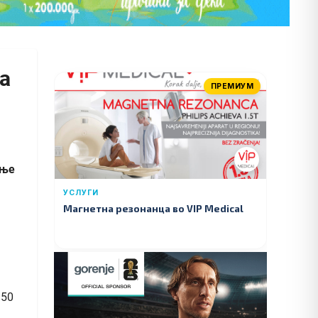
а
ПРЕМИУМ
ање
УСЛУГИ
Магнетна резонанца во VIP Medical
150