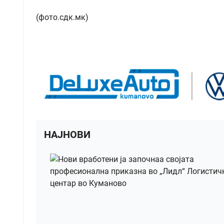
(фото.сдк.мк)
НАЈНОВИ