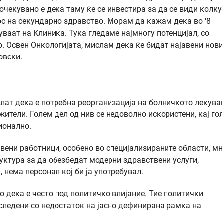
чекувано е дека таму ќе се инвестира за да се види колку
с на секундарно здравство. Морам да кажам дека во ‘8
уваат на Клиника. Тука гледаме најмногу потенцијал, со
. Освен Онкологијата, мислам дека ќе бидат најавени нов
овски.
лат дека е потребна реорганизација на болничкото лекува
жители. Голем дел од нив се недоволно искористени, кај го
ионално.
твени работници, особено во специјализираните области, м
ктура за да обезбедат модерни здравствени услуги,
 нема персонал кој би ја употребувал.
 дека е често под политичко влијание. Тие политички
следени со недостаток на јасно дефинирана рамка на