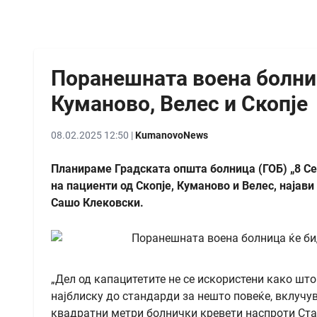
Поранешната воена болниц
Куманово, Велес и Скопје
08.02.2025 12:50 |
KumanovoNews
Планираме Градската општа болница (ГОБ) „8 Се
на пациенти од Скопје, Куманово и Велес, најав
Сашо Клековски.
„Дел од капацитетите не се искористени како што
најблиску до стандарди за нешто повеќе, вклучув
квадратни метри болнички кревети наспроти Стар