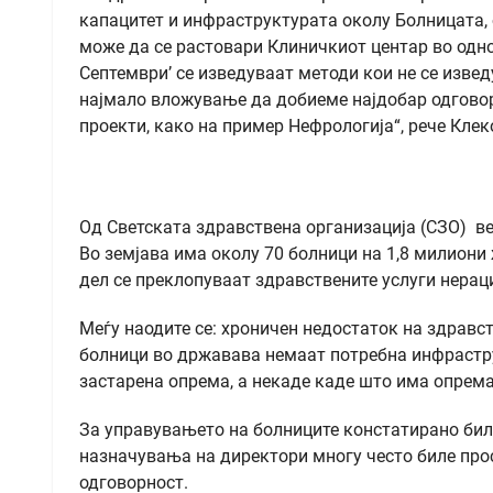
капацитет и инфраструктурата околу Болницата, о
може да се растовари Клиничкиот центар во одно
Септември’ се изведуваат методи кои не се извед
најмало вложување да добиеме најдобар одговор
проекти, како на пример Нефрологија“, рече Клек
Од Светската здравствена организација (СЗО) ве
Во земјава има околу 70 болници на 1,8 милиони 
дел се преклопуваат здравствените услуги нерац
Меѓу наодите се: хроничен недостаток на здравс
болници во државава немаат потребна инфрастру
застарена опрема, а некаде каде што има опрема,
За управувањето на болниците констатирано било
назначувања на директори многу често биле про
одговорност.