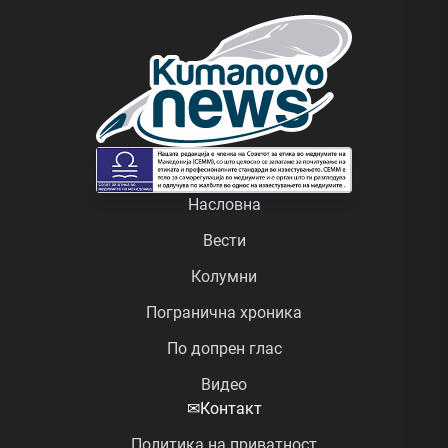
Насловна
Вести
Колумни
Погранична хроника
По допрен глас
Видео
✉
Контакт
Политика на приватност