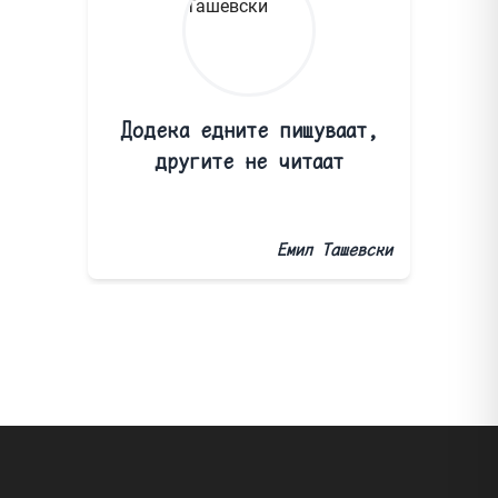
Додека едните пишуваат,
другите не читаат
Емил Ташевски