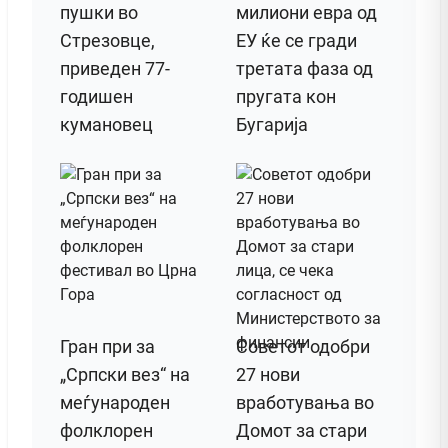
пушки во
милиони евра од
Стрезовце,
ЕУ ќе се гради
приведен 77-
третата фаза од
годишен
пругата кон
кумановец
Бугарија
Гран при за
Советот одобри
„Српски вез“ на
27 нови
меѓународен
вработувања во
фолклорен
Домот за стари