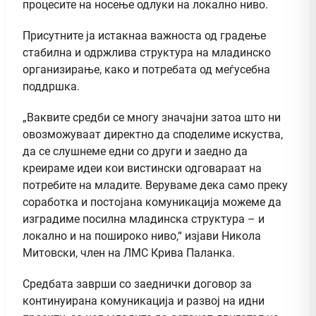
процесите на носење одлуки на локално ниво.
Присутните ја истакнаа важноста од градење
стабилна и одржлива структура на младинско
организирање, како и потребата од меѓусебна
поддршка.
„Ваквите средби се многу значајни затоа што ни
овозможуваат директно да споделиме искуства,
да се слушнеме едни со други и заедно да
креираме идеи кои вистински одговараат на
потребите на младите. Веруваме дека само преку
соработка и постојана комуникација можеме да
изградиме посилна младинска структура – и
локално и на пошироко ниво,“ изјави Никола
Митовски, член на ЛМС Крива Паланка.
Средбата заврши со заеднички договор за
континуирана комуникација и развој на идни