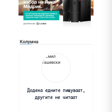
Колумна
Додека едните пишуваат,
другите не читаат