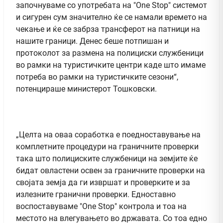
започнуваме со употребата на "One Stop" системот
и сигурен сум значително ќе се намали времето на
чекање и ќе се забрза трансферот на патници на
нашите граници. Денес беше потпишан и
протоколот за размена на полициски службеници
во рамки на туристичките центри каде што имаме
потреба во рамки на туристичките сезони“,
потенцираше министерот Тошковски.
„Целта на оваа соработка е поедноставување на
комплетните процедури на граничните проверки
така што полициските службеници на земјите ќе
бидат овластени освен за граничните проверки на
својата земја да ги извршат и проверките и за
излезните гранични проверки. Едноставно
воспоставуваме "One Stop" контрола и тоа на
местото на влегувањето во државата. Со тоа едно