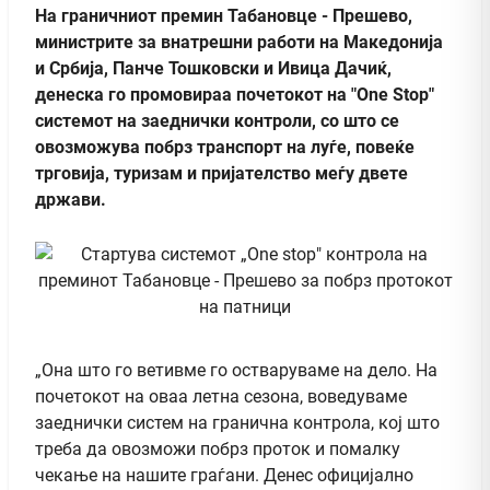
На граничниот премин Табановце - Прешево,
министрите за внатрешни работи на Македонија
и Србија, Панче Тошковски и Ивица Дачиќ,
денеска го промовираа почетокот на "One Stop"
системот на заеднички контроли, со што се
овозможува побрз транспорт на луѓе, повеќе
трговија, туризам и пријателство меѓу двете
држави.
„Она што го ветивме го остваруваме на дело. На
почетокот на оваа летна сезона, воведуваме
заеднички систем на гранична контрола, кој што
треба да овозможи побрз проток и помалку
чекање на нашите граѓани. Денес официјално