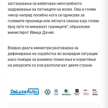
застанување се избегнува непотребното
задржување на патниците на излез. Ова е голем
чекор напред посебно кога се однесува за
големите празници или летната сезона која голем
број луѓе ги минуваат границите“, образложи
министерот Ивица Дачиќ.
Воедно двата министри разговараа за
дефинирање на соработка во вонредни ситуации
како пожари за взаемно помагање и користење
на ресурсите со кои располагаат двете страни.