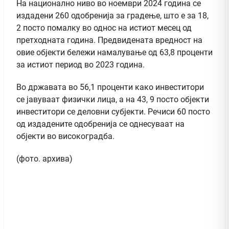
На национално ниво во ноември 2024 година се
издадени 260 одобренија за градење, што е за 18,
2 посто помалку во однос на истиот месец од
претходната година. Предвидената вредност на
овие објекти бележи намалување од 63,8 проценти
за истиот период во 2023 година.
Во државата во 56,1 проценти како инвеститори
се јавуваат физички лица, а на 43, 9 посто објекти
инвеститори се деловни субјекти. Речиси 60 посто
од издадените одобренија се однесуваат на
објекти во високоградба.
(фото. архива)