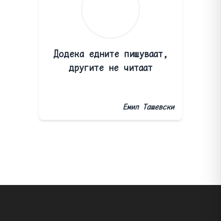
Додека едните пишуваат,
другите не читаат
Емил Ташевски