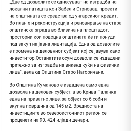
„Две од дозволите се однесуваат на изградба на
локални патишта кон Забел и Стрновац, проекти
на општината со средства од унгарскиот кредит.
Во план е и реконструкција и реновирање на стара
општинска зграда во близина на плоштадот,
простории кои подоцна општината ќе ги понуди
под закуп на јавна лицитација. Една од дозволите
е промена на деловниот субјект кој се јавува како
инвеститор.Останатите осум дозволи се издадени
претежно за изградба на викенд куќи на физички
лица“, вела од Општина Старо Нагоричане.
Во Општина Куманово е издадена само една
дозвола на деловен субјект, а во Крива Паланка
една на приватно лице, за објект со 6 соби и
вкупна површина од 145 м2. Вредноста на
инвестициите во североисточниот регион се
проценети на 90. 424 илјади денари.