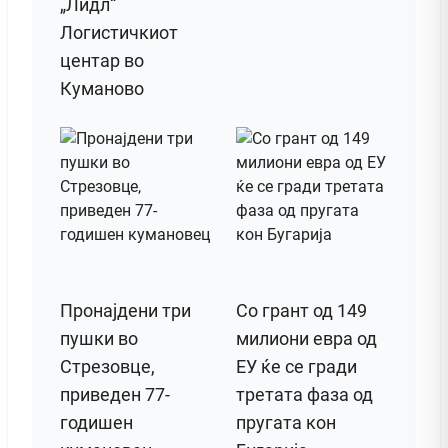
„Лидл“
Логистичкиот
центар во
Куманово
Пронајдени три
Со грант од 149
пушки во
милиони евра од
Стрезовце,
ЕУ ќе се гради
приведен 77-
третата фаза од
годишен
пругата кон