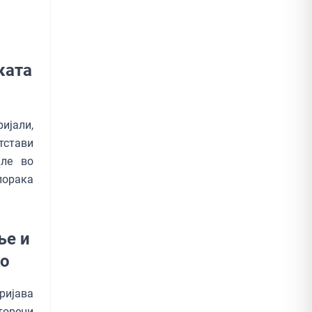
ката
јали,
стави
але во
порака
ње и
ко
ријава
торени