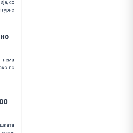
ја, со
лтурно
 но
К
а нема
ако по
000
ршката
секое