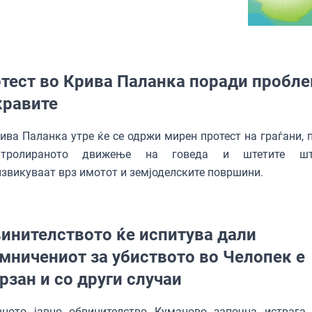
тест во Крива Паланка поради пробл
кравите
ива Паланка утре ќе се одржи мирен протест на граѓани, 
нтролираното движење на говеда и штетите ш
звикуваат врз имотот и земјоделските површини.
инителството ќе испитува дали
мничениот за убиството во Челопек е
рзан и со други случаи
вното јавно обвинителство Куманово започна истрага