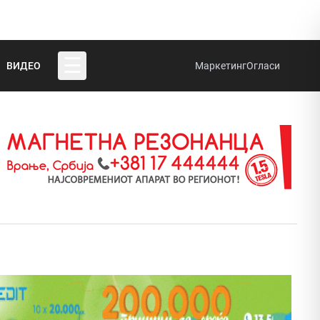
☰
ВИДЕО
Маркетинг
Огласи