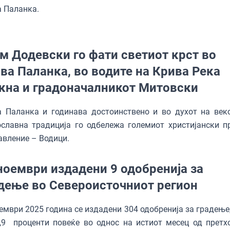
а Паланка.
м Додевски го фати светиот крст во
ва Паланка, во водите на Крива Река
кна и градоначалникот Митовски
а Паланка и годинава достоинствено и во духот на век
славна традиција го одбележа големиот христијански п
авление – Водици.
ноември издадени 9 одобренија за
дење во Североисточниот регион
ември 2025 година се издадени 304 одобренија за градење,
,9 проценти повеќе во однос на истиот месец од претх