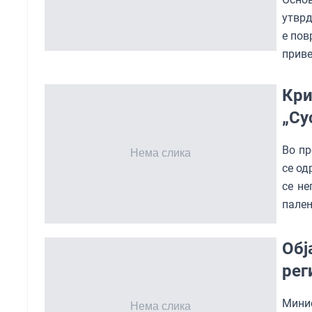
утврд
е пов
приве
Кри
„Су
Во пр
се од
се не
пале
Обј
рег
Минис