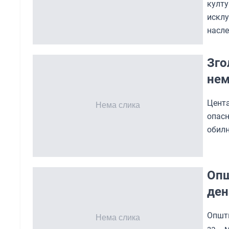
култу
искл
насле
Зго
нем
Цент
опасн
обилн
Опш
ден
Општи
за м