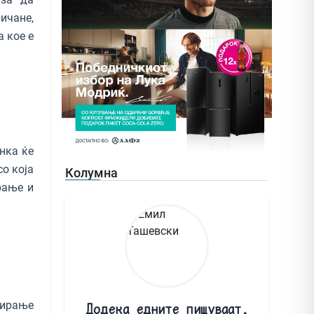
ичане,
а кое е
нка ќе
со која
Колумна
рање и
сирање
Додека едните пишуваат,