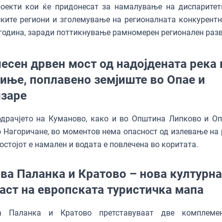
роекти кои ќе придонесат за намалување на диспаритет
ките региони и зголемување на регионалната конкурентн
година, заради поттикнување рамномерен регионален разв
есен дрвен мост од надојдената река 
иње, поплавено земјиште во Опае и
заре
одрачјето на Куманово, како и во Општина Липково и О
 Нагоричане, во моментов нема опасност од излевање на 
остојот е намален и водата е повлечена во коритата.
ва Паланка и Кратово – нова културна
аст на европската туристичка мапа
а Паланка и Кратово претставуваат две комплемен