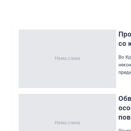
Про
со 
Во Кр
неко
преди
Обв
осо
пов
Осно