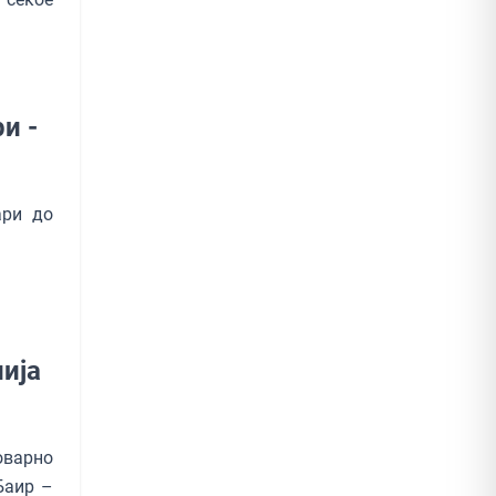
и -
ари до
лија
оварно
Баир –