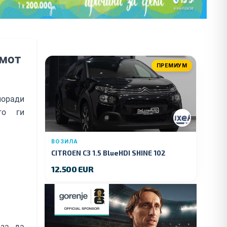
емот
ПРЕМИУМ
поради
то ги
ВОЗИЛА
CITROEN C3 1.5 BlueHDI SHINE 102
KS.2019 GOD.
12.500 EUR
 за да