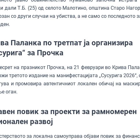
и дали Т.Б. (25) од селото Малотино, општина Старо Нагор
рзан со други случаи на убиства, а не само со последното з
ден.
ва Паланка по третпат ја организира
сурига“ за Прочка
есрет на празникот Прочка, на 21 февруари во Крива Пала
ржи третото издание на манифестацијата „Сусурига 2026“, 
гува и промовира автентичниот локален обичај на маски
ње оган.
авен повик за проекти за рамномерен
ионален развој
терството за локална самоуправа објави повик за финан