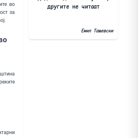
ите во
другите не читаат
ост за
ој.
Емил Ташевски
во
пштина
реките
тарни