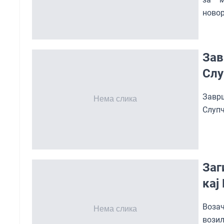
новор
Зав
Слу
Завр
Слупч
Заг
кај
Воза
возил