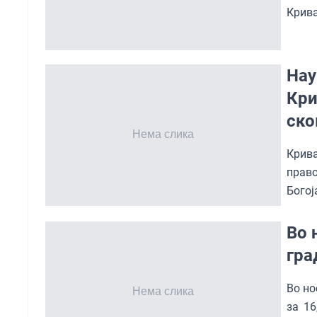
Крив
Нау
Кри
ско
Крив
право
Богој
Во 
гра
Во но
за 16