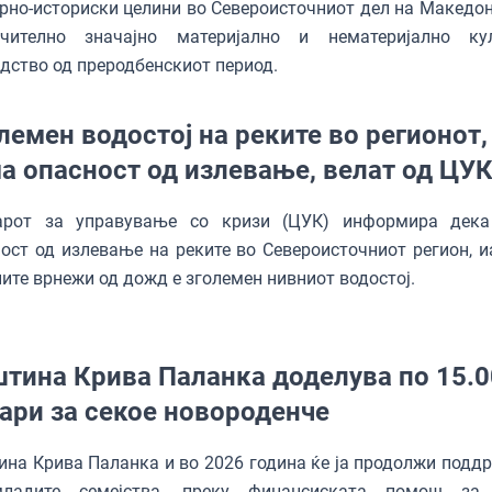
рно-историски целини во Североисточниот дел на Македони
учително значајно материјално и нематеријално ку
дство од преродбенскиот период.
лемен водостој на реките во регионот,
а опасност од излевање, велат од ЦУ
арот за управување со кризи (ЦУК) информира дек
ост од излевање на реките во Североисточниот регион, и
ите врнежи од дожд е зголемен нивниот водостој.
тина Крива Паланка доделува по 15.
ари за секое новороденче
на Крива Паланка и во 2026 година ќе ја продолжи подд
ладите семејства, преку финансиската помош за 