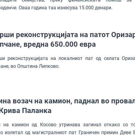
оденче. Оваа година таа изнесува 15.000 денари.
рши реконструкцијата на патот Оризар
пчане, вредна 650.000 евра
ши реконструкцијата на локалниот пат од селата Ориз
ане, во Општина Липково.
ина возач на камион, паднал во прова
 Крива Паланка
ч на камион од Косово утринава загинал откако со т
о излетал од магистралниот пат Граничен премин Деве 