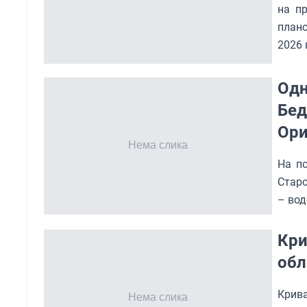
на п
планс
2026 
Одн
Бед
Ори
На п
Старо
– вод
Кри
обл
Крив