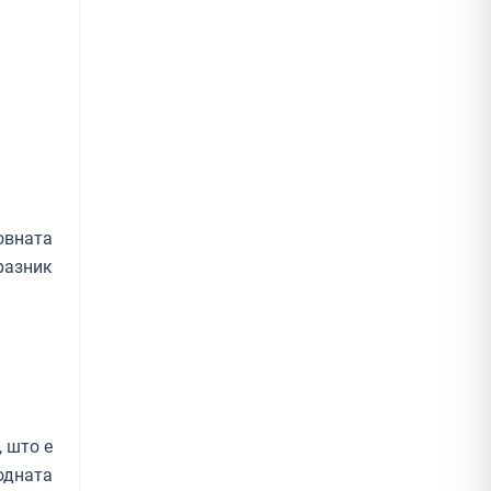
овната
разник
 што е
одната