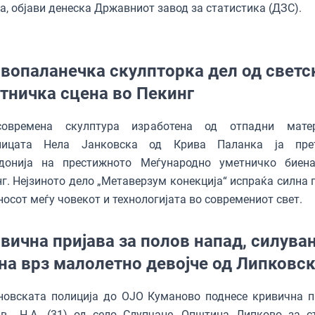
а, објави денеска Државниот завод за статистика (ДЗС).
вопаланечка скулпторка дел од светс
тничка сцена во Пекинг
овремена скулптура изработена од отпадни матери
ницата Нела Јанковска од Крива Паланка ја прет
донија на престижното Меѓународно уметничко биен
г. Нејзиното дело „Метаверзум конекција“ испраќа силна 
носот меѓу човекот и технологијата во современиот свет.
вична пријава за полов напад, силува
на врз малолетно девојче од Липковс
новската полиција до ОЈО Куманово поднесе кривична п
ив Н.А. (31) од село Слупчане, Општина Липково за с