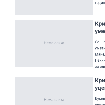
годин
Кри
уме
Со с
умет
Маке
Пекин
за од
Кри
уце
Кума
прот