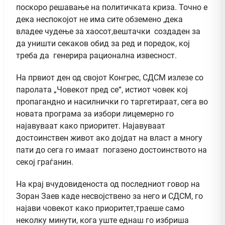
поскоро решавање на политичката криза. Точно е
дека неспокојот не има сите обземено ,дека
владее чудење за хаосот,вештачки создаден за
да уништи секаков обид за ред и поредок, кој
треба да генерира рационална извесност.
На првиот ден од својот Конгрес, СДСМ излезе со
паролата „Човекот пред се“, истиот човек кој
пропагандно и насилнички го таргетираат, сега во
новата програма за избори лицемерно го
најавуваат како приоритет. Најавуваат
достоинствен живот ако дојдат на власт а многу
пати до сега го имаат погазено достоинството на
секој граѓанин.
На крај вчудовиденоста од последниот говор на
Зоран Заев каде несвојствено за него и СДСМ, го
најави човекот како приоритет,траеше само
неколку минути, кога уште еднаш го избриша