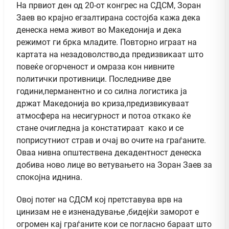
На првиот ден од 20-от конгрес на СДСМ, Зоран
Заев во крајно егзалтирана состојба кажа дека
денеска нема живот во Македонија и дека
режимот ги брка младите. Повторно играат на
картата на незадоволство,да предизвикаат што
повеќе огорченост и омраза кон нивните
политички противници. Последниве две
години,перманентно и со силна логистика ја
држат Македонија во криза,предизвикуваат
атмосфера на несигурност и потоа откако ќе
стане очигледна ја констатираат како и се
поприсутниот страв и очај во очите на граѓаните.
Оваа нивна општествена декадентност денеска
добива ново лице во ветувањето на Зоран Заев за
спокојна иднина.
Овој потег на СДСМ кој претставува врв на
цинизам не е изненадување ,бидејќи заморот е
огромен кај граѓаните кои се погласно бараат што