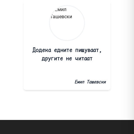
Додека едните пишуваат,
другите не читаат
Емил Ташевски