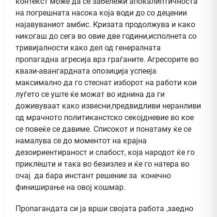
контекст може да се забележи апокалиптичноста
на погрешната насока која води до со децении
најавуваниот амбис. Кризата продолжува и како
никогаш до сега во овие две години,исполнета со
тривијалности како дел од генералната
пропагадна агресија врз граѓаните. Агресорите во
квази-авангардната опозиција успееја
максимално да го стеснат изборот на работи кои
луѓето се уште ќе можат во иднина да ги
доживуваат како извесни,предвидливи неранливи
од мрачното политиканстско секојдневие во кое
се повеќе се давиме. Списокот и понатаму ќе се
намалува се до моментот на крајна
дезоириентираност и слабост, која народот ќе го
приклешти и така во безизлез и ќе го натера во
очај да бара инстант решение за конечно
финиширање на овој кошмар.
Пропагандата си ја врши својата работа ,заедно