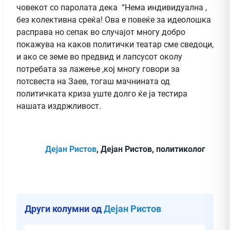
човекот со паролата дека “Нема индивидуална ,
без колективна среќа! Ова е повеќе за идеолошка
расправа но сепак во случајот многу добро
покажува на каков политички театар сме сведоци,
и ако се земе во предвид и лапсусот околу
потребата за лажење ,кој многу говори за
потсвеста на Заев, тогаш мачнината од
политичката криза уште долго ќе ја тестира
нашата издржливост.
Дејан Ристов
, Дејан Ристов, политиколог
Други колумни од
Дејан Ристов