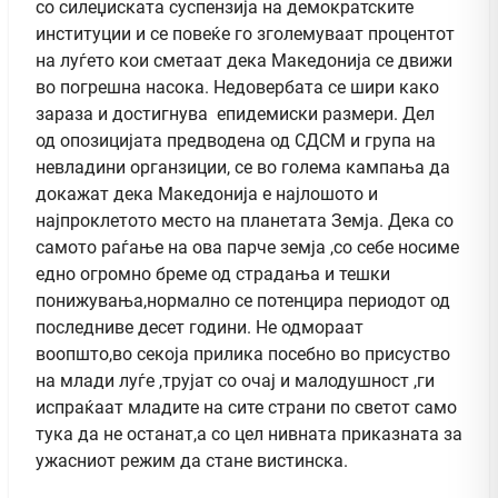
со силеџиската суспензија на демократските
институции и се повеќе го зголемуваат процентот
на луѓето кои сметаат дека Македонија се движи
во погрешна насока. Недовербата се шири како
зараза и достигнува епидемиски размери. Дел
од опозицијата предводена од СДСМ и група на
невладини органзиции, се во голема кампања да
докажат дека Македонија е најлошото и
најпроклетото место на планетата Земја. Дека со
самото раѓање на ова парче земја ,со себе носиме
едно огромно бреме од страдања и тешки
понижувања,нормално се потенцира периодот од
последниве десет години. Не одмораат
воопшто,во секоја прилика посебно во присуство
на млади луѓе ,трујат со очај и малодушност ,ги
испраќаат младите на сите страни по светот само
тука да не останат,а со цел нивната приказната за
ужасниот режим да стане вистинска.