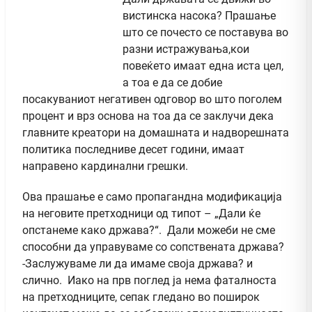
вистинска насока? Прашање
што се почесто се поставува во
разни истражувања,кои
повеќето имаат една иста цел,
а тоа е да се добие
посакуваниот негативен одговор во што поголем
процент и врз основа на тоа да се заклучи дека
главните креатори на домашната и надворешната
политика последниве десет години, имаат
направено кардинални грешки.
Ова прашање е само пропагандна модификација
на неговите претходници од типот – „Дали ќе
опстанеме како држава?“. Дали можеби не сме
способни да управуваме со сопствената држава?
-Заслужуваме ли да имаме своја држава? и
слично. Иако на прв поглед ја нема фаталноста
на претходниците, сепак гледано во поширок