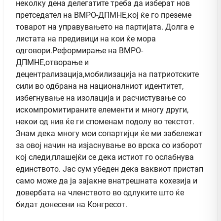
неколку дена делегатите треба да изберат нов
претседател на ВМРО-ДПМНЕ,кој ќе го преземе
товарот на управувањето на партијата. Долга е
листата на предивици на кои ќе мора
одговори.Реформирање на ВМРО-
ДПМНЕ,отворање и
децентрализација,мобилизација на патриотските
сили во одбрана на националниот идентитет,
избегнување на изолација и расчистување со
искомпромитираните елементи и многу други,
некои од нив ќе ги споменам подолу во текстот.
Знам дека многу мои сопартијци ќе ми забележат
за овој начин на изјаснување во врска со изборот
кој следи,плашејќи се дека истиот го ослабнува
единството. Јас сум убеден дека ваквиот пристап
само може да ја зајакне внатрешната кохезија и
довербата на членството во одлуките што ќе
бидат донесени на Конгресот.