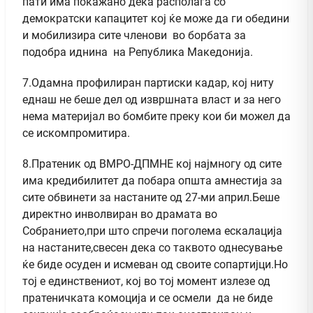
пати има покажано дека располага со
демократски капацитет кој ќе може да ги обедини
и мобилизира сите членови во борбата за
подобра иднина на Република Македонија.
7.Одамна профилиран партиски кадар, кој ниту
еднаш не беше дел од извршната власт и за него
нема материјал во бомбите преку кои би можел да
се искомпромитира.
8.Пратеник од ВМРО-ДПМНЕ кој најмногу од сите
има кредибилитет да побара општа амнестија за
сите обвинети за настаните од 27-ми април.Беше
директно инволвиран во драмата во
Собранието,при што спречи поголема ескалација
на настаните,свесен дека со таквото однесување
ќе биде осуден и исмеван од своите сопартијци.Но
тој е единствениот, кој во тој момент излезе од
пратеничката комоција и се осмели да не биде