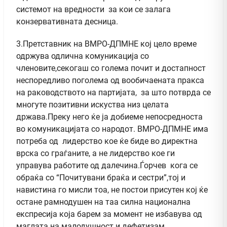
системот на вредности за кои се залага
конзервативната десница.
3.Претставник на ВМРО-ДПМНЕ кој цело време
одржува одлична комуникација со
членовите,секогаш со голема почит и достапност
неспоредливo поголема од вообичаената пракса
на раководството на партијата, за што потврда се
многуте позитивни искуства низ целата
држава.Преку него ќе ја добиеме непосредноста
во комуникацијата со народот. ВМРО-ДПМНЕ има
потреба од лидерство кое ќе биде во директна
врска со граѓаните, а не лидерство кое ги
управува работите од далечина.Ѓорчев кога се
обраќа со “Почитувани браќа и сестри”,тој и
навистина го мисли тоа, не постои присутен кој ќе
остане рамнодушен на таа силна национална
експресија која барем за момент не избавува од
маглата на малодушност и дефетизам.