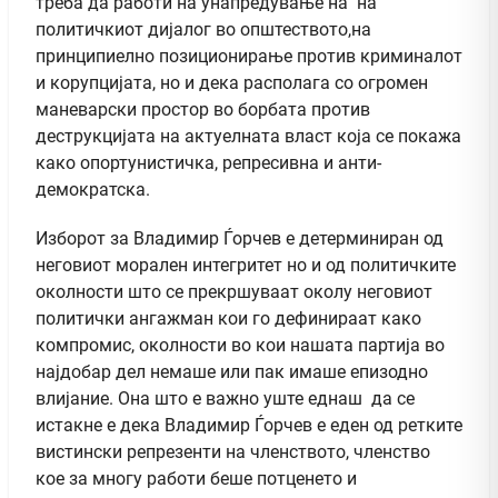
треба да работи на унапредување на на
политичкиот дијалог во општеството,на
принципиелно позиционирање против криминалот
и корупцијата, но и дека располага со огромен
маневарски простор во борбата против
деструкцијата на актуелната власт која се покажа
како опортунистичка, репресивна и анти-
демократска.
Изборот за Владимир Ѓорчев е детерминиран од
неговиот морален интегритет но и од политичките
околности што се прекршуваат околу неговиот
политички ангажман кои го дефинираат како
компромис, околности во кои нашата партија во
најдобар дел немаше или пак имаше епизодно
влијание. Она што е важно уште еднаш да се
истакне е дека Владимир Ѓорчев е еден од ретките
вистински репрезенти на членството, членство
кое за многу работи беше потценето и