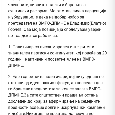
членовите, нивните надежи и барања за
суштински реформи. Мојот став, лична перцепција
и убедување, е дека најдобар избор за
претседател на ВМРО-ДПМНЕ е Владимир(Влатко)
Ѓорчев. Ова моја позиција ја споделувам уверен
во тоа дека се работи за:
1. Политичар со висок морален интегритет и
значителен партиски континуитет, кој повеќе од 20
години е активен и посветен член на ВМРО-
ДПМНЕ.
2. Еден од ретките политичари, кој ниту еднаш не
отстапи од идеолошкиот фокус, до последен ден
ги бранеше вредностите за кои се залага ВМРО-
ДПМНЕ.За сите општествени прашања остана
доследен до крај, за афирмирање на семејните
вредности водеше долги и исцрпувачки кампањи
и дебати.Никогаш не престана да верува во