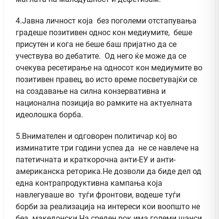
4.Јавна личност која без поголеми отстапувања
градеше позитивен однос кон медиумите, беше
присутен и кога не беше баш пријатно да се
учествува во дебатите. Од него ќе може да се
очекува ресетирање на односот кон медиумите во
позитивен правец, во исто време посветувајќи се
на создавање на силна конзервативна и
национална позиција во рамките на актуелната
идеолошка борба.
5.Внимателен и одговорен политичар кој во
изминатите три години успеа да не се навлече на
патетичната и краткорочна анти-ЕУ и анти-
американска реторика.Не дозволи да биде дел од
една контрапродуктивна кампања која
навлегуваше во туѓи фронтови, водеше туѓи
борби за реализација на интереси кои воопшто не
беа македонски.На среден рок има големи шанси,