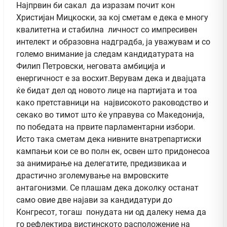
Најпрвин би сакал да изразам почит кон
Христијан Мицкоски, за кој сметам е дека е многу
квалитетна и стабилна личност со импресивен
интелект и образовна надградба, ја уважувам и со
големо внимание ја следам кандидатурата на
Филип Петровски, неговата амбиција и
енергичност е за восхит.Верувам дека и двајцата
ќе бидат дел од новото лице на партијата и тоа
како претставници на највисокото раководство и
секако во тимот што ќе управува со Македонија,
по победата на првите парламентарни избори.
Исто така сметам дека нивните внатрепартиски
кампањи кои се во полн ек, освен што придонесоа
за анимирање на делегатите, предизвикаа и
драстично зголемување на вмровските
антагонизми. Се плашам дека доколку останат
само овие две најави за кандидатури до
Конгресот, тогаш понудата ни од далеку нема да
го рефлектира вистинското расположение на