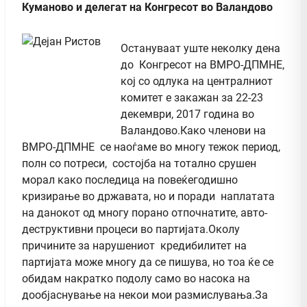
Куманово и делегат на Конгресот во Валандово
Остануваат уште неколку дена
до Конгресот на ВМРО-ДПМНЕ,
кој со одлука на централниот
комитет е закажан за 22-23
декември, 2017 година во
Валандово.Како членови на
ВМРО-ДПМНЕ се наоѓаме во многу тежок период,
полн со потреси, состојба на тотално срушен
морал како последица на повеќегодишно
кризирање во државата, но и поради наплатата
на данокот од многу порано отпочнатите, авто-
деструктивни процеси во партијата.Околу
причините за нарушениот кредибилитет на
партијата може многу да се пишува, но тоа ќе се
обидам накратко подолу само во насока на
дообјаснување на некои мои размислувања.За