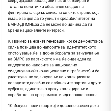
сеирџија,сообраќаец или пак анестезиран и
тотално политички обезличен сведок на
фингираната сцена, снимана од сите страни, која
имаше за цел да го уништи кредибилитетот на
ВМРО-ДПМНЕ,за да не може во иднина да ги
брани националните интереси.
9. Пример за новите генерации кој ќе демонстрира
силна позиција во напорите за идентитетското
опстојување ,ќе ја добие борбата за зачувување
на ВМРО во партиското име, ќе биде еден од
лидерите во напорите за национално
обединување(етно-национално и граѓанско) и ќе
учествува во зајакнување на коалициските
капацитети,посебно со албанските партии и други
субјекти, единствено преку коалицирање и
соработка на програмска и идеолошка основа.
10.Искусен политичар кој е доволно свесен дека