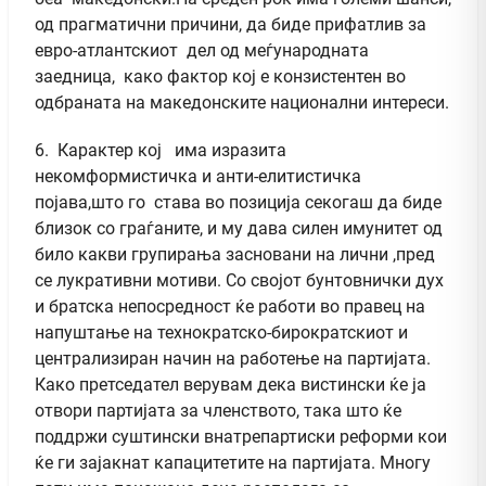
од прагматични причини, да биде прифатлив за
евро-атлантскиот дел од меѓународната
заедница, како фактор кој е конзистентен во
одбраната на македонските национални интереси.
6. Карактер кој има изразита
некомформистичка и анти-елитистичка
појава,што го става во позиција секогаш да биде
близок со граѓаните, и му дава силен имунитет од
било какви групирања засновани на лични ,пред
се лукративни мотиви. Со својот бунтовнички дух
и братска непосредност ќе работи во правец на
напуштање на технократско-бирократскиот и
централизиран начин на работење на партијата.
Како претседател верувам дека вистински ќе ја
отвори партијата за членството, така што ќе
поддржи суштински внатрепартиски реформи кои
ќе ги зајакнат капацитетите на партијата. Многу