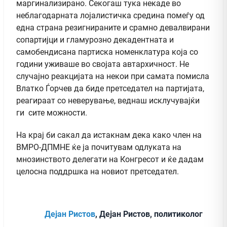
маргинализирано. Секогаш тука некаде во
неблагодарната лојалистичка средина помеѓу од
една страна резигнираните и срамно девалвирани
сопартијци и гламурозно декадентната и
самобендисана партиска номенклатура која со
години уживаше во својата автархичност. Не
случајно реакцијата на некои при самата помисла
Влатко Ѓорчев да биде претседател на партијата,
реагираат со неверување, веднаш исклучувајќи
ги сите можности.
На крај би сакал да истакнам дека како член на
ВМРО-ДПМНЕ ќе ја почитувам одлуката на
мнозинството делегати на Конгресот и ќе дадам
целосна поддршка на новиот претседател.
Дејан Ристов
, Дејан Ристов, политиколог