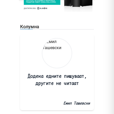
Колумна
Додека едните пишуваат,
другите не читаат
Емил Ташевски