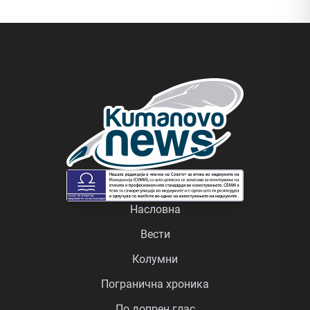
Насловна
Вести
Колумни
Погранична хроника
По допрен глас