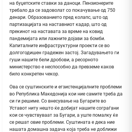
на буџетските ставки за даноци. Пензионерите
требало да се задоволат со покачување од 750
денари. Образованието пред колапс, што од
партизацијата на наставниот кадар, што од
прекинот на наставата за време на ковид
пандемијата или лажните дојави за бомби.
Капиталните инфраструктурни проекти се во
долгогодишен градежен застој. Загадувањето ги
гуши нашите бели дробови, а ресорното
министерство е неспособно да превземе каков
било конкретен чекор.
Ова се суштинските и егзистенцијалните проблеми
во Република Македонија кои ние самите треба да
си ги решиме. Со внесување на Бугарите во
Уставот ниту нешто ќе добијат нашите сограѓани
кои се чувствуваат за Бугари, а уште помалку ќе
се решат овие проблеми. Суштината е дека ние
нашата домашна задача која треба не доближи