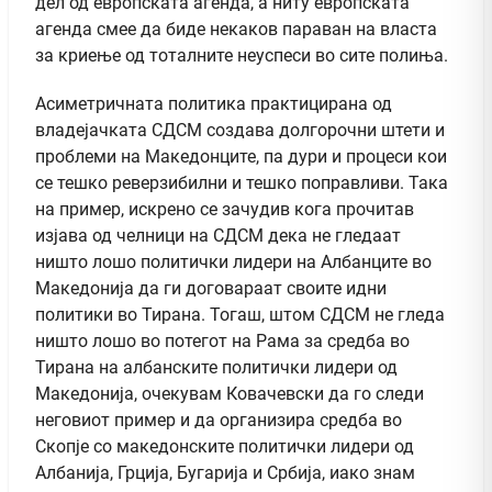
дел од европската агенда, а ниту европската
агенда смее да биде некаков параван на власта
за криење од тоталните неуспеси во сите полиња.
Асиметричната политика практицирана од
владејачката СДСМ создава долгорочни штети и
проблеми на Македонците, па дури и процеси кои
се тешко реверзибилни и тешко поправливи. Така
на пример, искрено се зачудив кога прочитав
изјава од челници на СДСМ дека не гледаат
ништо лошо политички лидери на Албанците во
Македонија да ги договараат своите идни
политики во Тирана. Тогаш, штом СДСМ не гледа
ништо лошо во потегот на Рама за средба во
Тирана на албанските политички лидери од
Македонија, очекувам Ковачевски да го следи
неговиот пример и да организира средба во
Скопје со македонските политички лидери од
Албанија, Грција, Бугарија и Србија, иако знам