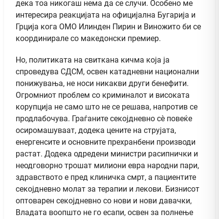
дека тоа никогаш нема да се случи. Особено ме
интересира реакцијата на официјална Бугарија и
Грција кога ОМО Илинден Пирин и Виножито би се
координирале со македонски премиер.
Но, политиката на свиткана кичма која ја
спроведува СДСМ, освен катадневни национални
понижувања, не носи никакви други бенефити.
Огромниот проблем со криминалот и високата
корупција не само што не се решава, напротив се
продлабочува. Граѓаните секојдневно сѐ повеќе
осиромашуваат, додека цените на струјата,
енергенсите и основните прехранбени производи
растат. Додека одредени министри расипнички и
неодговорно трошат милиони евра народни пари,
здравството е пред клиничка смрт, а пациентите
секојдневно молат за терапии и лекови. Бизнисот
оптoварен секојдневно со нови и нови давачки,
Владата воопшто не го есапи, освен за полнење