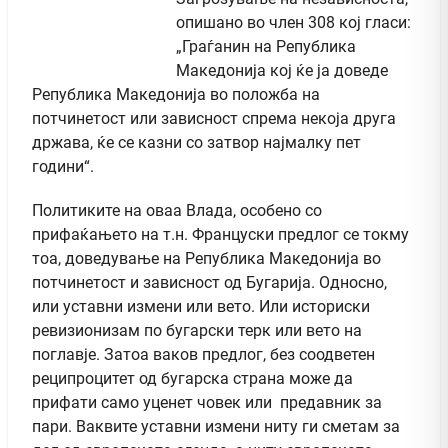
опишано во член 308 кој гласи:
„Граѓанин на Република
Македонија кој ќе ја доведе
Република Македонија во положба на
потчинетост или зависност спрема некоја друга
држава, ќе се казни со затвор најмалку пет
години“.
Политиките на оваа Влада, особено со
прифаќањето на т.н. Француски предлог се токму
тоа, доведување на Република Македонија во
потчинетост и зависност од Бугарија. Односно,
или уставни измени или вето. Или историски
ревизионизам по бугарски терк или вето на
поглавје. Затоа ваков предлог, без соодветен
реципроцитет од бугарска страна може да
прифати само уценет човек или предавник за
пари. Ваквите уставни измени ниту ги сметам за