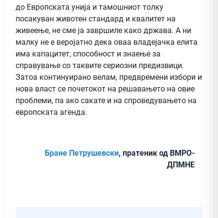
до Европската унија и тамошниот толку
посакуван животен стандард и квалитет на
живеење, не сме ја завршиле како држава. А ни
малку не е веројатно дека оваа владејачка елита
има капацитет, способност и знаење за
справување со таквите сериозни предизвици.
Затоа континуирано велам, предвремени избори и
нова власт се почетокот на решавањето на овие
проблеми, па ако сакате и на спроведувањето на
европската агенда.
Бране Петрушевски
, пратеник од ВМРО-
ДПМНЕ