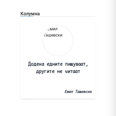
Колумна
Додека едните пишуваат,
другите не читаат
Емил Ташевски