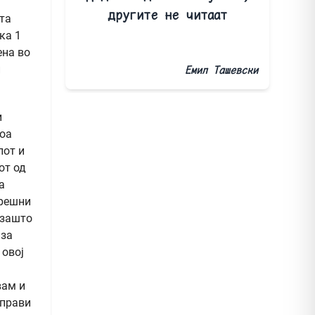
другите не читаат
та
ка 1
ена во
и
Емил Ташевски
и
тоа
лот и
от од
а
орешни
 зашто
 за
 овој
вам и
аправи