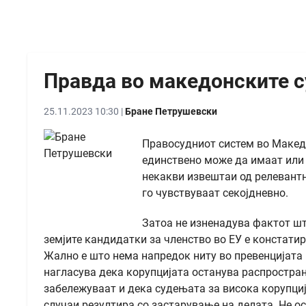
Правда во македонските с
25.11.2023 10:30 |
Бране Петрушевски
Правосудниот систем во Македо
единствено може да имаат или д
некакви извештаи од релевант
го чувствуваат секојдневно.
Затоа не изненадува фактот шт
земјите кандидатки за членство во ЕУ е констати
Жално е што нема напредок ниту во превенцијата 
нагласува дека корупцијата останува распростран
забележуваат и дека судењата за висока корупциј
случаи резултира со застарување на делата. Не о