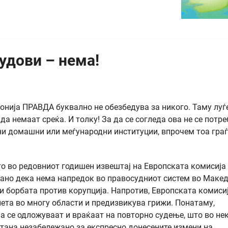
удови – нема!
нија ПРАВДА буквално не обезбедува за никого. Таму луѓ
а немаат среќа. И толку! За да се согледа ова не се потр
ни домашни или меѓународни институции, впрочем тоа гра
о во редовниот годишен извештај на Европската комисија
рано дека нема напредок во правосудниот систем во Макед
и борбата против корупција. Напротив, Европската комиси
ета во многу области и предизвикува грижи. Понатаму,
а се одложуваат и враќаат на повторно судење, што во не
стана незабележано за експресно донесените измени на