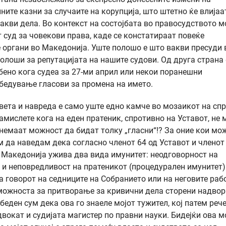
ите казни за случаите на корупција, што штетно ќе влијаа
такви дела. Во контекст на состојбата во правосудството 
 суд за човекови права, каде се констатираат повеќе
 органи во Македонија. Уште полошо е што вакви пресуди 
полоши за репутацијата на нашите судови. Од друга страна
обено кога судеа за 27-ми април или некои поранешни
збедување гласови за промена на името.
левета и навреда е само уште едно камче во мозаикот на сп
мислете кога на еден пратеник, спротивно на Уставот, не 
 немаат можност да бидат толку „гласни“!? За оние кои мо
м да наведам дека согласно членот 64 од Уставот и членот
 Македонија ужива два вида имунитет: неодговорност на
 и неповредливост на пратеникот (процедурален имунитет)
а говорот на седниците на Собранието или на неговите раб
еможноста за притворање за кривични дела сторени надвор
беден сум дека ова го знаеле мојот тужител, кој патем реч
адвокат и судијата магистер по правни науки. Бидејќи ова 