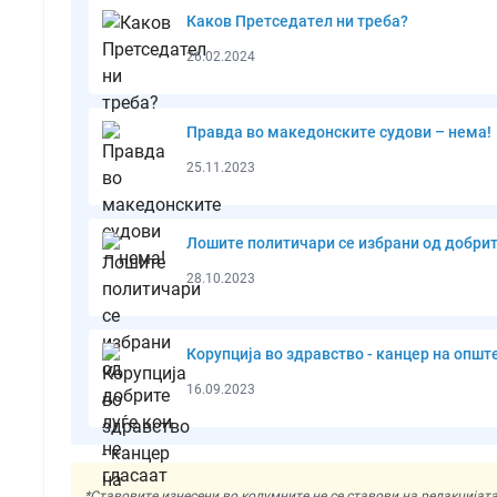
Каков Претседател ни треба?
26.02.2024
Правда во македонските судови – нема!
25.11.2023
Лошите политичари се избрани од добрите
28.10.2023
Корупција во здравство - канцер на општ
16.09.2023
*Ставовите изнесени во колумните не се ставови на редакциј