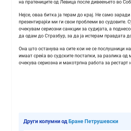
на пратениците од Левица после дивеењето во Соб
Нејсе, оваа битка ја терам до крај. Не само зарад
презентирајќи ми ги свои проблеми во судовите. С
очекувам сериозни санкции за судијата, а поднесо
да одам до Стразбур, за да ја истерам правдата до
Она што останува на сите кои не се послушници на
имаат среќа во судските постапки, за разлика од 
очекува сериозна и макотрпна работа за рестарт 
Други колумни од
Бране Петрушевски