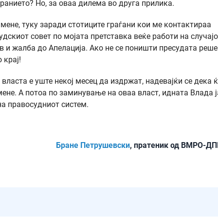
ранието? Но, за оваа дилема во друга прилика.
и мене, туку заради стотиците граѓани кои ме контактираа
удскиот совет по мојата претставка веќе работи на случајо
в и жалба до Апелација. Ако не се поништи пресудата реше
 крај!
 власта е уште некој месец да издржат, надевајќи се дека 
мене. А потоа по заминување на оваа власт, идната Влада ј
на правосудниот систем.
Бране Петрушевски
, пратеник од ВМРО-Д