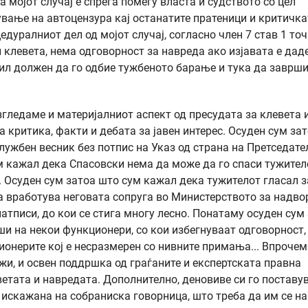
 мојот случај е спрега помеѓу власта и судството со цел
вање на автоцензура кај останатите пратеници и критичка
дуралниот дел од мојот случај, согласно член 7 став 1 точ
 клевета, нема одговорност за навреда ако изјавата е дад
бил должен да го одбие тужбеното барање и тука да заврш
азгледаме и материјалниот аспект од пресудата за клевета 
 критика, факти и дебата за јавен интерес. Осуден сум за
лужбен весник без потпис на Указ од страна на Претседате
ум кажал дека Спасовски нема да може да го спаси тужител
. Осуден сум затоа што сум кажал дека тужителот гласал з
ја вработува неговата сопруга во Министерството за надв
натписи, до кои се стига многу лесно. Понатаму осуден сум
ши на некои функционери, со кои избегнуваат одговорност,
ионерите кој е несразмерен со нивните примања... Впрочем
жи, и освен поддршка од граѓаните и експертската правна
еветата и навредата. Дополнително, деновиве си го поставу
 искажана на собраниска говорница, што треба да им се н