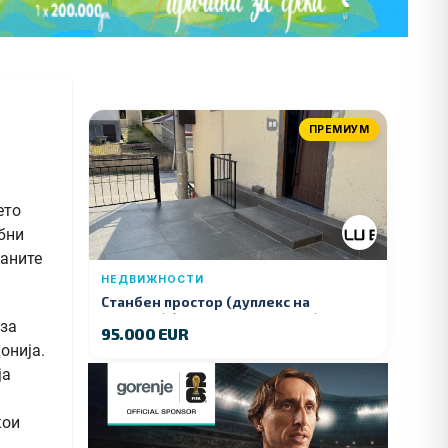
ПРЕМИУМ
ето
ебни
ѓаните
НЕДВИЖНОСТИ
Станбен простор (дуплекс на
продажба) – Ул. Стојан Арсов бр. 1,
 за
95.000 EUR
Куманово
онија.
ја
кои