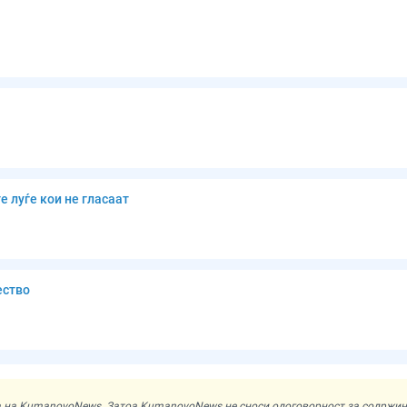
 луѓе кои не гласаат
ество
ата на KumanovoNews. Затоа KumanovoNews не сноси одоговорност за содржи