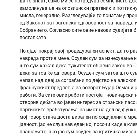
да го знаат, само ми се потврдува сомнението дека
замолкнување на опозициски пратеник и поттикну
мисла, генерално. Разгледувајќи го понатаму проце
од Законот за граѓанска одговорност за навреда и
Собранието. Согласно сите овие наводи судијата 
постапката.
Но ајде, покрај овој процедурален аспект, да го р
навреда против мене. Осуден сум за изнесување на
што сум кажал дека тужителот објавил закон во С
дека за тоа ќе одговара. Осуден сум затоа што с
напад над двајца сограѓани по дејство на алкохол
францускиот предлог, а за возврат Бујар Османи 
работи. За сите овие работи постојат новинарски 
отворив дебата во јавен интерес за странски пасо
партиските вработувања, за имот на дел од функц
мој говор стана доста вирален по социјалните мре
јавност, јас не слушнав еден кој посочи каде е кл
прашањето, ако јас сум осуден за критичка мисла