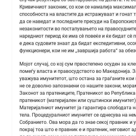
Кривичниот законик, со кои се намалија максималн
способноста на властите да истражуваат и гонат 
да се наведат и последните пресуди на Европскиот
незаконитости во постапувањето на правосудните
наредниот период ќе има сѐ повеќе и ќе бидат сѐ 
е дека судовите знаат да бидат експедитивни, ос
функционери, кои не им „завршија работа“ за обе
Мојот случај, со кој сум првостепено осуден за к
помеѓу власта и правосудството во Македонија. За
уважува имунитетот, што остана за граѓаните кои
не се доволно запознаени со нашите закони, мора
Законот за пратениците, Пратеникот во Република
пратеникот (материјален или суштински имунитет)
Материјалниот имунитет ја гарантира слободата н
тела. Процедуралниот имунитет се однесува на н
Собранието. Ова мора да го знае секој правник и у
покрај тоа што е правник е и пратеник, неговиот 