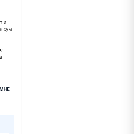
т и
н сум
ќе
а
ПМНЕ