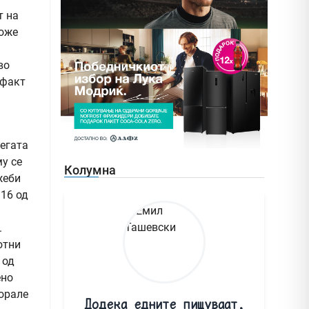
т на
може
во
 факт
регата
му се
Колумна
жеби
 16 од
.
отни
 од
ено
морале
Додека едните пишуваат,