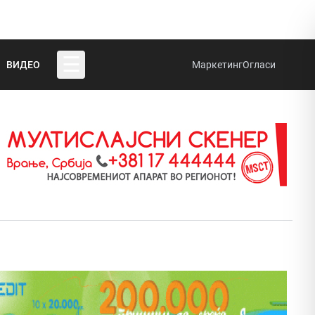
☰
ВИДЕО
Маркетинг
Огласи