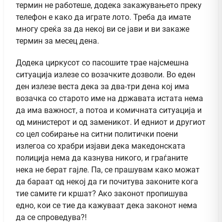
термин не работеше, додека закажувањето преку
телефон е како да играте лото. Треба да имате
многу среќа за да некој ви се јави и ви закаже
термин за месец дена.
Додека циркусот со пасошите трае најсмешна
ситуација излезе со возачките дозволи. Во еден
ден излезе веста дека за два-три дена кој има
возачка со старото име на државата истата нема
да има важност, а потоа и комичната ситуација и
од министерот и од заменикот. И едниот и другиот
со цел собирање на ситни политички поени
излегоа со храбри изјави дека македонската
полиција нема да казнува никого, и граѓаните
нека не берат гајле. Па, се прашувам како можат
да бараат од некој да ги почитува законите кога
тие самите ги кршат? Ако законот пропишува
едно, кои се тие да кажуваат дека законот нема
да се спроведува?!