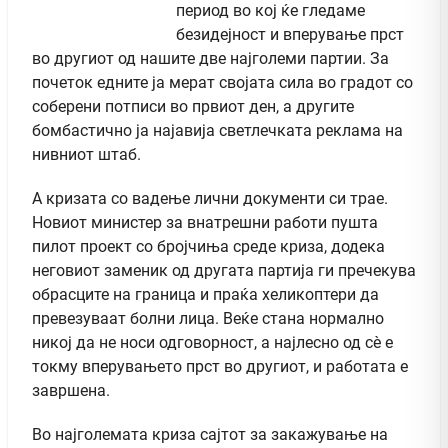
период во кој ќе гледаме
безидејност и вперување прст
во другиот од нашите две најголеми партии. За
почеток едните ја мерат својата сила во градот со
соберени потписи во првиот ден, а другите
бомбастично ја најавија светлечката реклама на
нивниот штаб.
А кризата со вадење лични документи си трае.
Новиот министер за внатрешни работи пушта
пилот проект со бројчиња среде криза, додека
неговиот заменик од другата партија ги пречекува
обрасците на граница и праќа хеликоптери да
превезуваат болни лица. Веќе стана нормално
никој да не носи одговорност, а најлесно од сѐ е
токму вперувањето прст во другиот, и работата е
завршена.
Во најголемата криза сајтот за закажување на