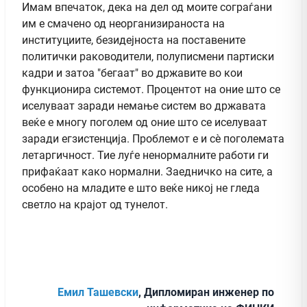
Имам впечаток, дека на дел од моите сограѓани
им е смачено од неорганизираноста на
институциите, безидејноста на поставените
политички раководители, полуписмени партиски
кадри и затоа "бегаат" во државите во кои
функционира системот. Процентот на оние што се
иселуваат заради немање систем во државата
веќе е многу поголем од оние што се иселуваат
заради егзистенција. Проблемот е и сѐ поголемата
летаргичност. Тие луѓе ненормалните работи ги
прифаќаат како нормални. Заедничко на сите, а
особено на младите е што веќе никој не гледа
светло на крајот од тунелот.
Емил Ташевски
, Дипломиран инженер по