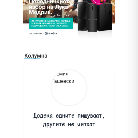
Колумна
Додека едните пишуваат,
другите не читаат