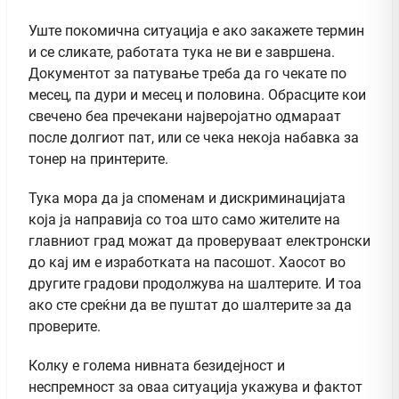
Уште покомична ситуација е ако закажете термин
и се сликате, работата тука не ви е завршена.
Документот за патување треба да го чекате по
месец, па дури и месец и половина. Обрасците кои
свечено беа пречекани најверојатно одмараат
после долгиот пат, или се чека некоја набавка за
тонер на принтерите.
Тука мора да ја споменам и дискриминацијата
која ја направија со тоа што само жителите на
главниот град можат да проверуваат електронски
до кај им е изработката на пасошот. Хаосот во
другите градови продолжува на шалтерите. И тоа
ако сте среќни да ве пуштат до шалтерите за да
проверите.
Колку е голема нивната безидејност и
неспремност за оваа ситуација укажува и фактот