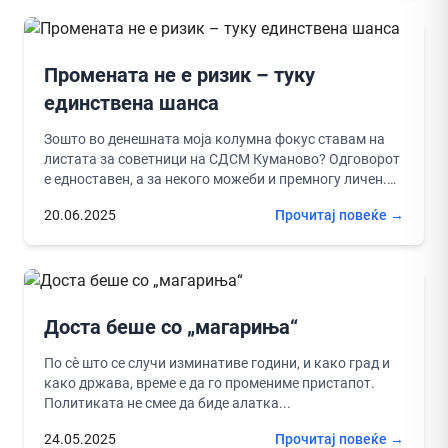
Промената не е ризик – туку
единствена шанса
Зошто во денешната моја колумна фокус ставам на
листата за советници на СДСМ Куманово? Одговорот
е едноставен, а за некого можеби и премногу личен.
Голем...
20.06.2025
Прочитај повеќе →
Доста беше со „магариња“
По сè што се случи изминативе години, и како град и
како држава, време е да го промениме пристапот.
Политиката не смее да биде алатка...
24.05.2025
Прочитај повеќе →