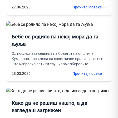
вртат, истите...
27.06.2026
Прочитај повеќе →
Бебе се родило па некој мора да га
љуља
Од последната седница на Советот на општина
Куманово, посветена на советнички прашања, освен
што неброено пати ги слушнавме зборовите
„дополнително“, „првенствено“ и „во континуитет“,
28.03.2026
Прочитај повеќе →
дознавме...
Како да не решиш ништо, а да
изгледаш загрижен