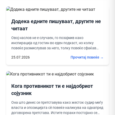
Додека едните пишуваат, другите не
читаат
Овој наслов не е случаен, го позајмив како
инспирација од гостин во еден подкаст, но колку
повеќе размислував за него, толку повеќе сфаќав
дека ја...
25.07.2026
Прочитај повеќе →
Кога противникот ти е најдобриот
сојузник
Она што денес се претставува како жесток судир меѓу
власта и опозицијата сè повеќе наликува на однапред
договорена претстава. Истите пораки постојано се