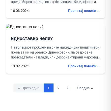
предизборен период во кој ќе гледаме безидејност и
вперување...
16.03.2024
Прочитај повеќе →
Едноставно нели?
Најголемиот проблем на сите македонски политичари
почнувајќи од Бранко Црвенковски, па сѐ до овие
претседатели на влади, или дезориентирани марсовци
после него е немање визија....
10.02.2024
Прочитај повеќе →
← Претходна
1
2
3
Следна →