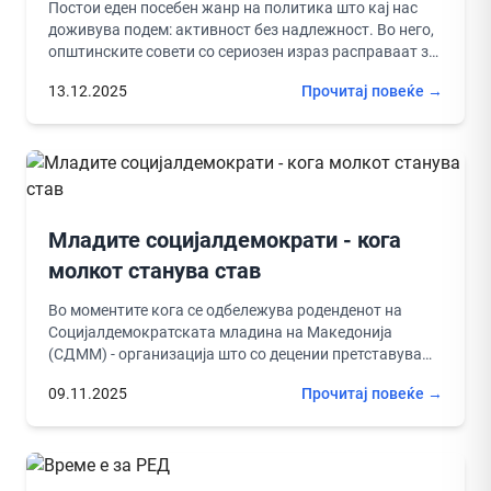
Постои еден посебен жанр на политика што кај нас
доживува подем: активност без надлежност. Во него,
општинските совети со сериозен израз расправаат за
прашања што...
13.12.2025
Прочитај повеќе →
Младите социјалдемократи - кога
молкот станува став
Во моментите кога се одбележува роденденот на
Социјалдемократската младина на Македонија
(СДММ) - организација што со децении претставува
симбол на младинска борба, ентузијазам и
09.11.2025
Прочитај повеќе →
прогресивни...