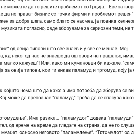
 не можевте да го решите проблемот со Грција... Еве затвор
ќе да не прават бизнис со грчки фирми и проблемот решен“
ен за добра шега, само благо се насмеа, ја повика келнер
а музиката погласно, овде зборуваме за сериозни теми, не 
ие“ од овија типови што све знаев и у све се мешав. Мој
а, кд некој од нас не знаеше да одговори на прашање, има
а малко кажуеш“! Или, како ми кумановци би кажале, “сам
 за овија типови, кои ги викав паламуд и тртомуд, коју ја 
ек којшто нема што да каже а има потреба да зборува се в
Кој може да препознае “паламуд“ треба да се спасува како
ртомудење“. Има разика... “паламудот“ додека “паламуди“
л, од време на време да гледате на страна, да не го слуша
т муабет, односно неговото “паламудење“. “Тртомудот“ од 