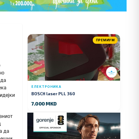
ПРЕМИУМ
е
но
 да
ека
ЕЛЕКТРОНИКА
BOSCH laser PLL 360
бидејки
7.000 MKD
авниот
д
а да
решни