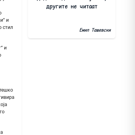
другите не читаат
о
и“ и
о стил
Емил Ташевски
“ и
о
 тешко
отивира
оја
го
на