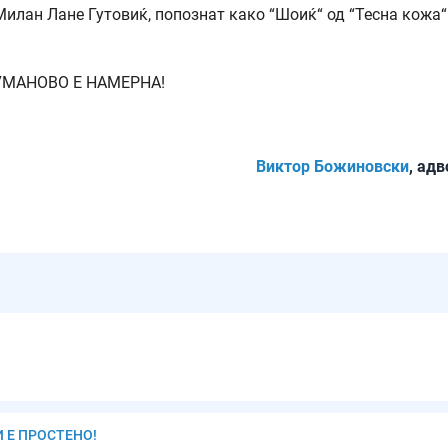
Милан Лане Гутовиќ, попознат како “Шоиќ“ од “Тесна кожа“
КУМАНОВО Е НАМЕРНА!
Виктор Божиновски
, ад
И Е ПРОСТЕНО!