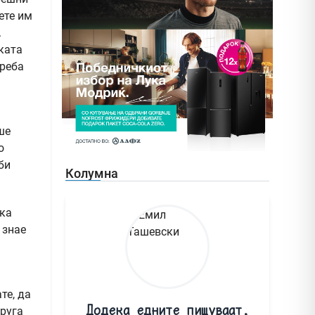
ете им
.
ката
треба
ше
о
би
Колумна
ика
 знае
те, да
Додека едните пишуваат,
друга