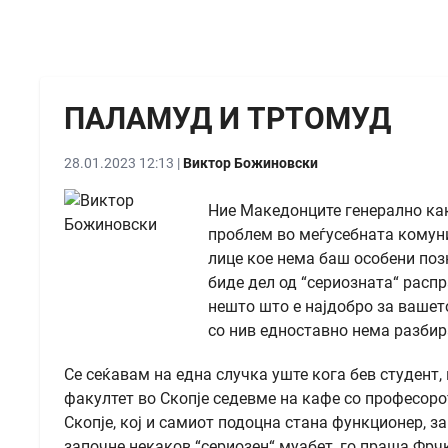
ПАЛАМУД И ТРТОМУД
28.01.2023 12:13 |
Виктор Божиновски
Ние Македонците генерално как
проблем во меѓусебната комуни
лице кое нема баш особени поз
биде дел од “сериозната“ распр
нешто што е најдобро за вашето
со нив едноставно нема разбир
Се сеќавам на една случка уште кога бев студент
факултет во Скопје седевме на кафе со професорот 
Скопје, кој и самиот подоцна стана функционер, за
започне некаков “сериозен“ муабет, го праша Фрч