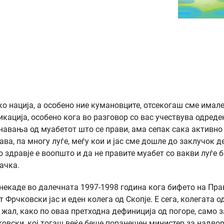
о нација, а особено ние кумановците, отсекогаш сме имал
кација, особено кога во разговор со вас учествува одреде
навања од муабетот што се прави, ама сепак сака активно
ава, па многу луѓе, меѓу кои и јас сме дошле до заклучок д
 здравје е воопшто и да не правите муабет со вакви луѓе 
ачка.
, некаде во далечната 1997-1998 година кога бифето на Пр
Фрчковски јас и еден колега од Скопје. Е сега, колегата о
 жал, како по оваа претходна дефиниција од погоре, само з
ковски, кој тогаш веќе беше поранешен министер за надво