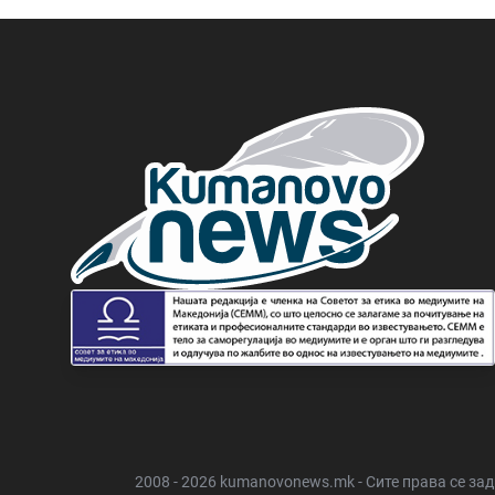
2008 - 2026 kumanovonews.mk - Сите права се за