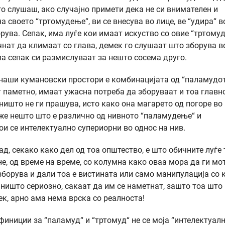
 го слушаш, ако случајно примети дека не си внимателен и
 своето “тртомудење“, ви се внесува во лице, ве “удира“ в
ува. Сепак, има луѓе кои имаат искуство со овие “тртомуд
очнат да климаат со глава, демек го слушаат што зборува в
ама сепак си размислуваат за нешто сосема друго.
ие наши кумановски простори е комбинацијата од “паламудот
 паметно, имаат ужасна потреба да зборуваат и тоа главн
ништо не ги прашува, исто како она магарето од погоре во
каже нешто што е различно од нивното “паламудење“ и
кои се интелектуално супериорни во однос на нив.
ад, секако како дел од тоа општество, е што обичните луѓе
не, од време на време, со колумна како оваа мора да ги м
борува и дали тоа е вистината или само манипулација со к
 ништо сериозно, сакаат да им се наметнат, зашто тоа што 
ек, арно ама нема врска со реалноста!
иниции за “паламуд“ и “тртомуд“ не се моја “интелектуал