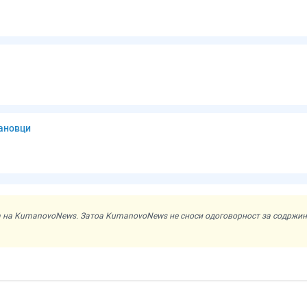
мановци
ата на KumanovoNews. Затоа KumanovoNews не сноси одоговорност за содржи