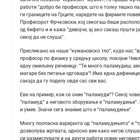
работи “добро бе професоре, што е толку тешко па
ги границите на Грците, наредете на фирмите пове
Професорот Фрчковски, кој секогаш беше располож
од бифето и и кажа “девојче, ај ако сакаш пушти ј
секој да не слуша“.
Пресликано на наше “кумановско тло“, куде нас “вр
професор по физику у средњу школу, покојни Чевл
едну омиљену реченицу: “Ти много паламудиш, ам
магаре без питање одговара“! Има една дефиниција
сакаја да гу поделу овде сас сви вас.
Еве на пример, кои се оние “паламуди“? Секој чов
“паламуд“ а неговото зборување е “паламудење“. 
и умее. Значи сега знаеме што е “паламудење“.
Многу поопасна варијанта од “паламудењето“ е “т
дозволува жртвата, односно вие како негов слушате
си размислувате и на други работи освен неговио