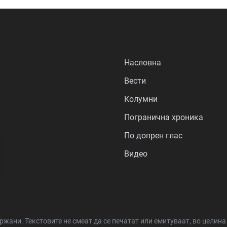
Насловна
Вести
Колумни
Погранична хроника
По допрен глас
Видео
држани.
Текстовите не смеат да се печатат или емитуваат, во целин