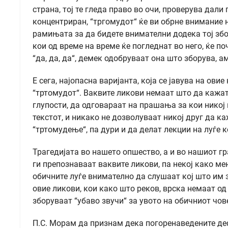
страна, тој те гледа право во очи, проверува дали
концентриран, “тргомудот“ ќе ви обрне внимание на
рамињата за да бидете внимателни додека тој збор
кои од време на време ќе погледнат во него, ќе п
“да, да, да“, демек одобруваат она што зборува, 
Е сега, најопасна варијанта, која се јавува на ов
“тртомудот“. Ваквите ликови немаат што да кажат
глупости, да одговараат на прашања за кои никој 
текстот, и никако не дозволуваат никој друг да 
“тртомудење“, па дури и да делат лекции на луѓе 
Трагедијата во нашето опшество, а и во нашиот гр
ги препознаваат ваквите ликови, па некој како ме
обичните луѓе внимателно да слушаат кој што им з
овие ликови, кои како што реков, врска немаат од
зборуваат “убаво звучи“ за увото на обичниот чов
П.С. Морам да признам дека погоренаведените деф