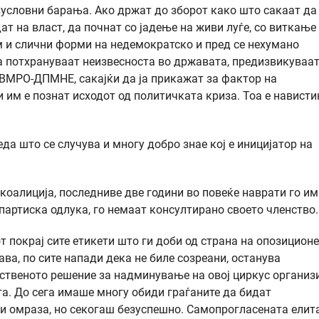
условни барања. Ако држат до зборот како што сакаат да
ат на власт, да почнат со јадење на живи луѓе, со виткање
 и слични форми на недемократско и пред се нехумано
а потхрануваат неизвесноста во државата, предизвикуваа
ат ВМРО-ДПМНЕ, сакајќи да ја прикажат за фактор на
ои им е познат исходот од политичката криза. Тоа е нависти
а што се случува и многу добро знае кој е иницијатор на
 коалиција, последниве две години во повеќе наврати го и
 партиска одлука, го немаат консултирано своето членство.
т покрај сите етикети што ги доби од страна на опозиционе
лава, по сите напади дека не биле созреани, останува
нственото решение за надминување на овој циркус организ
та. До сега имаше многу обиди граѓаните да бидат
 и омраза, но секогаш безуспешно. Самопрогласената елит