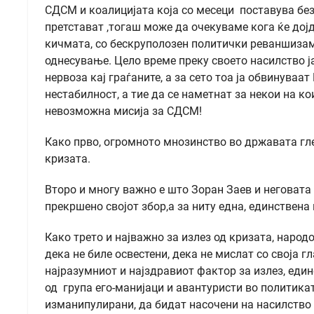
СДСМ и коалицијата која со месеци поставува без
претстават ,тогаш може да очекуваме кога ќе дојд
кичмата, со бескруполозен политички реваншизам
однесување. Цело време преку своето насилство ј
нервоза кај граѓаните, а за сето тоа ја обвинува
нестабилност, а тие да се наметнат за некои на к
невозможна мисија за СДСМ!
Како прво, огромното мнозинство во државата глед
кризата.
Второ и многу важно е што Зоран Заев и неговата
прекршено својот збор,а за ниту една, единствена
Како трето и најважно за излез од кризата, народо
дека не биле освестени, дека не мислат со своја г
најразумниот и најздравиот фактор за излез, еди
од група его-манијаци и авантуристи во политика
изманипулирани, да бидат насочени на насилство