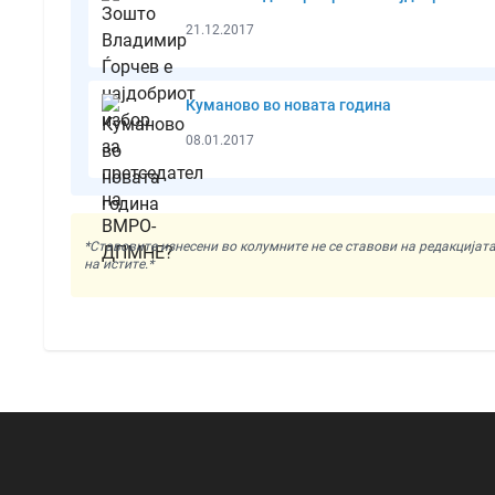
21.12.2017
Куманово во новата година
08.01.2017
*Ставовите изнесени во колумните не се ставови на редакциј
на истите.*