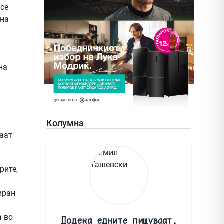
 се
 на
т
на
Колумна
маат
рите,
иран
а во
Додека едните пишуваат,