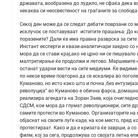
државата, вообразена до лудило, не сфаќа дека в
некаква си неосвестеност на граѓаните за слобода
Секој ден може да се следат дебати поврзани со 
исклучок се поставуваат иститите прашања: До ко
поразените? Дали ќе има правна разврска за сите
Инстант експерти и квази-аналитичари заедно со н
мора да се стави крај,ако не црно ни се пишувало н
малтретирање ќе продолжи и летово. Маршевите н
останат ударни вести на сите медиуми. Ќе видиме п
по некое време повторно да се ескалира во пого
Куманово, но исто како што и почна ,без ентузиј
револуција“ во Куманово е обична фарса, домашн
реализира агендата на Зоран Заев, која очигледн
СДСМ, кои мора да глумат револуционери, сите дру
самите протести во Куманово. Организаторите на п
објаснат на своите луѓе каде, на кое место, пред 
протестираат. Како и да е кризата ќе заврши, а со
филм, кој за сега, продолжува со својата летна еп