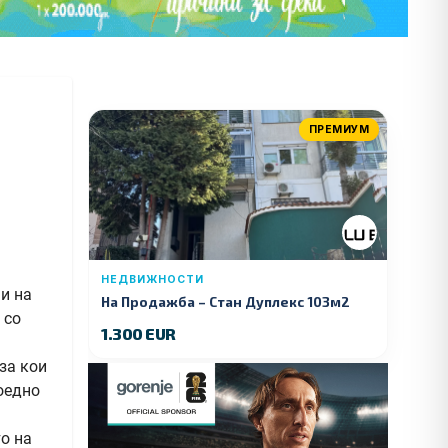
ПРЕМИУМ
НЕДВИЖНОСТИ
и на
На Продажба – Стан Дуплекс 103м2
 со
1.300 EUR
за кои
воедно
о на