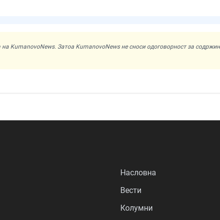
ата на KumanovoNews. Затоа KumanovoNews не сноси одоговорност за содржи
Насловна
Вести
Колумни