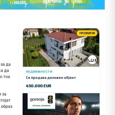
ПРЕМИУМ
 за да
ка да
НЕДВИЖНОСТИ
о тоа
Се продава деловен објект
450.000 EUR
м за
стојат
т образ