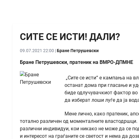
СИТЕ СЕ ИСТИ! ДАЛИ?
09.07.2021 22:00 |
Бране Петрушевски
Бране Петрушевски, пратеник на ВМРО-ДПМНЕ
„Сите се исти“ е кампања на вл
останат дома при гласање и уд
биде одлучувачкиот фактор во и
да изберат лоши луѓе да ја вод
Мене лично, како пратеник, ап
тотално различен од моменталните властодршци. П
различни индивидуи, кои никако не може да се под
и интересот на граѓаните се светост и нема да доз