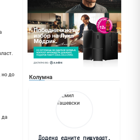
а
власт.
 но до
Колумна
 да
Додека едните пишуваат,