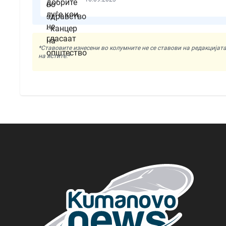
*Ставовите изнесени во колумните не се ставови на редакциј
на истите.*