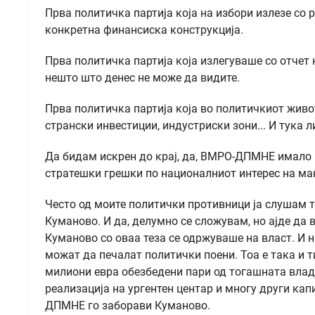
Прва политичка партија која на избори излезе со 
конкретна финансиска конструкција.
Прва политичка партија која излегуваше со отчет 
нешто што денес не може да видите.
Прва политичка партија која во политичкиот живо
странски инвестиции, индустриски зони... И тука л
Да бидам искрен до крај, да, ВМРО-ДПМНЕ имало и
стратешки грешки по националниот интерес на ма
Често од моите политички противници ја слушам 
Куманово. И да, делумно се сложувам, но ајде да
Куманово со оваа теза се одржуваше на власт. И 
можат да печалат политички поени. Тоа е така и т
милиони евра обезбедени пари од тогашната влада
реализација на ургентен центар и многу други кап
ДПМНЕ го заборави Куманово.