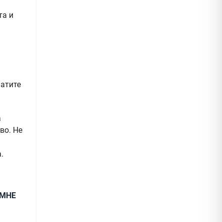
та и
а
натите
а
во. Не
.
ПМНЕ