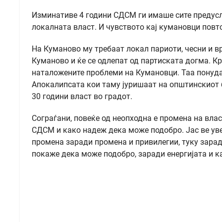
Изминативе 4 години СДСМ ги имаше сите предусл
локалната власт. И чувството кај кумановци повто
На Куманово му требаат локал париоти, чесни и в
Куманово и ќе се одлепат од партиската догма. Кр
наталожените проблеми на Кумановци. Таа понуда ј
Апокалипсата кои таму јуришаат на општинскиот 
30 години власт во градот.
Сограѓани, повеќе од неопходна е промена на вла
СДСМ и како надеж дека може подобро. Јас ве у
промена заради промена и привилегии, туку зара
покаже дека може подобро, заради енергијата и ка