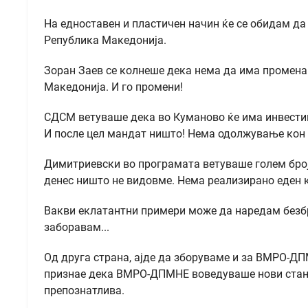
На едноставен и пластичен начин ќе се обидам да
Република Македонија.
Зоран Заев се колнеше дека нема да има промена
Македонија. И го промени!
СДСМ ветуваше дека во Куманово ќе има инвестици
И после цел мандат ништо! Нема одолжување кон
Димитриевски во програмата ветуваше голем број 
денес ништо не видовме. Нема реализирано еден к
Вакви еклатантни примери може да наредам безбро
заборавам...
Од друга страна, ајде да зборуваме и за ВМРО-ДП
признае дека ВМРО-ДПМНЕ воведуваше нови станд
препознатлива.