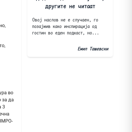
другите не читаат
Овој наслов не е случаен, го
но,
позајмив како инспирација од
гостин во еден подкаст, но...
то,
Емил Ташевски
ура во
 за да
а 3
ечна
 ВМРО-