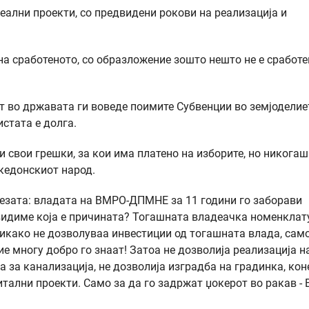
реални проекти, со предвидени рокови на реализација и
на сработеното, со образложение зошто нешто не е сработе
т во државата ги воведе поимите Субвенции во земјоделие
истата е долга.
 свои грешки, за кои има платено на изборите, но никогаш
кедонскиот народ.
тезата: владата на ВМРО-ДПМНЕ за 11 години го заборави
 видиме која е причината? Тогашната владеачка номенклат
никако не дозволуваа инвестиции од тогашната влада, само
ие многу добро го знаат! Затоа не дозволија реализација н
 за канализација, не дозволија изградба на градинка, кон
итални проекти. Само за да го задржат џокерот во ракав -