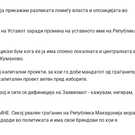
 ја прикажам разликата помеѓу власта и опозицијата во
 на Уставот заради промена на уставното име на Републик
ски бум кога ќе ја има споено локалната и централната 
 Куманово.
капитални проекти, за кои го доби мандатот од граѓаните,
апитален проект ветен пред изборите.
ј и сите се дефиниција на Заевизмот - кажувам, негирам,
МНЕ. Секој реален граѓанин на Република Македонија мора
арди во политиката и има свои брендови по кои е