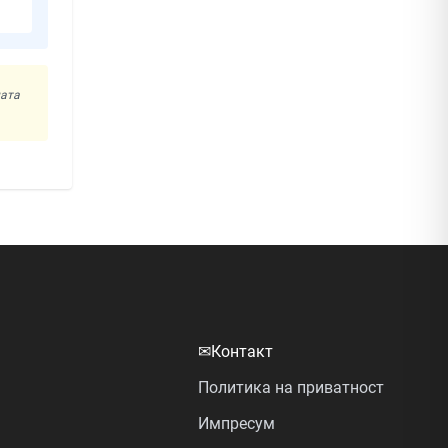
ната
✉
Контакт
Политика на приватност
Импресум