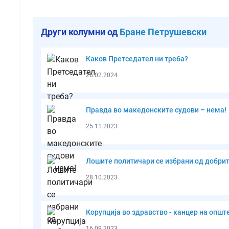
Други колумни од
Бране Петрушевски
Каков Претседател ни треба?
26.02.2024
Правда во македонските судови – нема!
25.11.2023
Лошите политичари се избрани од добрите
28.10.2023
Корупција во здравство - канцер на општ
16.09.2023