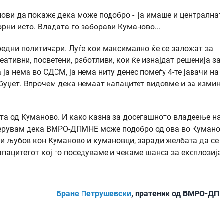
ови да покаже дека може подобро - ја имаше и централна
рни исто. Владата го заборави Куманово...
редни политичари. Луѓе кои максимално ќе се заложат за
еативни, посветени, работливи, кои ќе изнајдат решенија з
а нема во СДСМ, ја нема ниту денес помеѓу 4-те јавачи на
буџет. Впрочем дека немаат капацитет видовме и за изми
ста од Куманово. И како казна за досегашното владеење н
верувам дека ВМРО-ДПМНЕ може подобро од ова во Кумано
ди љубов кон Куманово и кумановци, заради желбата да се
пацитетот кој го поседуваме и чекаме шанса за експлозија
Бране Петрушевски
, пратеник од ВМРО-Д