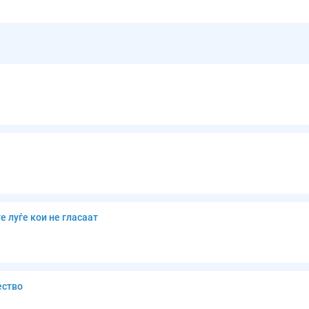
 луѓе кои не гласаат
ество