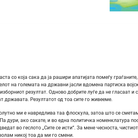
аста со која сака да ја рашири апатијата помеѓу граѓаните,
елот на големата на државни јасли вдомена партиска војс
зборниот резултат. Одново добрите луѓе да не гласаат и с
ат државата. Резултатот од тоа сите го живееме.
солутно ми е навредлива таа флоскула, затоа што се смета
а дури, ако сакате, и во една политичка номенклатура по
ведат во геслото „Сите се исти“. За мене чесноста, чистио
волам никој тоа да ми го смени.