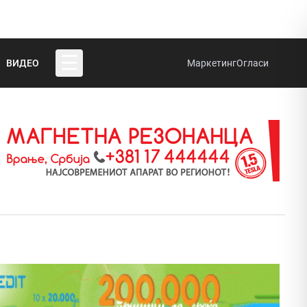
☰
ВИДЕО
Маркетинг
Огласи