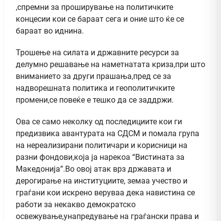
,спремни за проширување на политичките
концесии кои се бараат сега и оние што ќе се
бараат во иднина.
Трошење на силата и државните ресурси за
делумно решавање на наметнатата криза,при што
вниманието за други прашања,пред се за
надворешната политика и геополитичките
промени,се повеќе е тешко да се заддржи.
Ова се само неколку од последициите кои ги
предизвика авантурата на СДСМ и помала група
на нереализирани политичари и корисници на
разни фондови,која ја нарекоа “Вистината за
Македонија”.Во овој атак врз државата и
дерогирање на институциите, земаа учество и
граѓани кои искрено веруваа дека навистина се
работи за некакво демократско
освежување,унапредување на граѓански права и