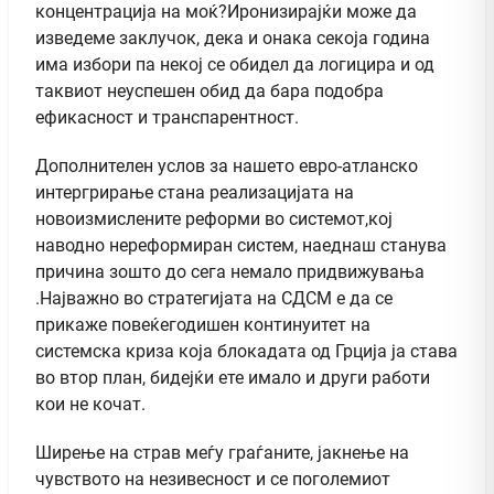
концентрација на моќ?Иронизирајќи може да
изведеме заклучок, дека и онака секоја година
има избори па некој се обидел да логицира и од
таквиот неуспешен обид да бара подобра
ефикасност и транспарентност.
Дополнителен услов за нашето евро-атланско
интергрирање стана реализацијата на
новоизмислените реформи во системот,кој
наводно нереформиран систем, наеднаш станува
причина зошто до сега немало придвижувања
.Најважно во стратегијата на СДСМ е да се
прикаже повеќегодишен континуитет на
системска криза која блокадата од Грција ја става
во втор план, бидејќи ете имало и други работи
кои не кочат.
Ширење на страв меѓу граѓаните, јакнење на
чувството на незивесност и се поголемиот