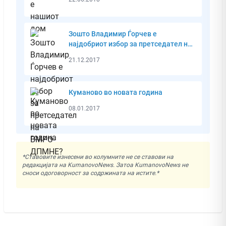
Зошто Владимир Ѓорчев е
најдобриот избор за претседател на
ВМРО-ДПМНЕ?
21.12.2017
Куманово во новата година
08.01.2017
*Ставовите изнесени во колумните не се ставови на
редакцијата на KumanovoNews. Затоа KumanovoNews не
сноси одоговорност за содржината на истите.*