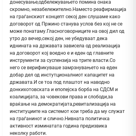
донесување,одбележувањето помина онака
скромно, незабележително.Наместо реафирмација
на граѓанскиот концепт секој ден слушаме како
договорот од Пржино станува услов без кој не се
може понатаму.Гласноговорниците на овој дил од
утро до вечер,секој ден, не убедуваат дека
иднината на државата зависела од реализација
на договорот кој воедно е и еден од главните
инструменти за суспензија на трите власти.Со
него се верификуваше замрзнувањето на еден
добар дел од инстутционалниот капацитет на
државата.И се тоа под плаштот на наводно
донкихотовската и епопејска борба на СДСМ и
коалицијата, за човекови права и слободи,за
враќање на демократијата,ревитализација на
институциите на системот кои треба да му служат
на граѓанинот и слично.Нивната политичка
активност изминатата година предизвика
неколку работи.