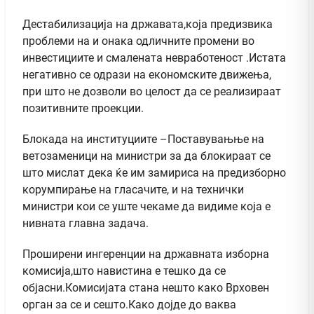
Дестабилизација на државата,која предизвика
проблеми на и онака одличните промени во
инвестициите и смалената невработеност .Истата
негативно се одрази на економските движења,
при што не дозволи во целост да се реализираат
позитивните проекции.
Блокада на институциите –Поставувањње на
ветозаменици на министри за да блокираат се
што мислат дека ќе им замириса на предизборно
корумпирање на гласачите, и на технички
министри кои се уште чекаме да видиме која е
нивната главна задача.
Проширени ингеренции на државната изборна
комисија,што навистина е тешко да се
објасни.Комисијата стана нешто како Врховен
орган за се и сешто.Како дојде до ваква