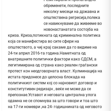
обременети, последните
неколку месеци на државна и
општествена регресија,полека
се навикнуваме да живееме во
новонастанатата состојба на
криза. Криза,потикната од криминална политика
која се манифестира во сите сфери на
општеството, а чиј крај сакаме да го видиме на
24-ти април 2016-та година.Наметната од
внатрешните политички фактори како СДСМ, а
легитимирана од страна како реален граѓански
протест кон неодговорната власт. Кулминација на
истата придонесе до целосна блокада на
политичкиот систем кој со најновиот договор и
конститутивен редизајн , веќе не може да се
препознае.Уставот и неговата централна улога
одамна не се спомнува за што говори и тоа што
на 17-ти номеври ,на 24- годишнината од неговото