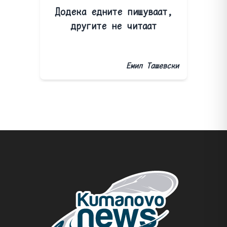
Додека едните пишуваат,
другите не читаат
Емил Ташевски