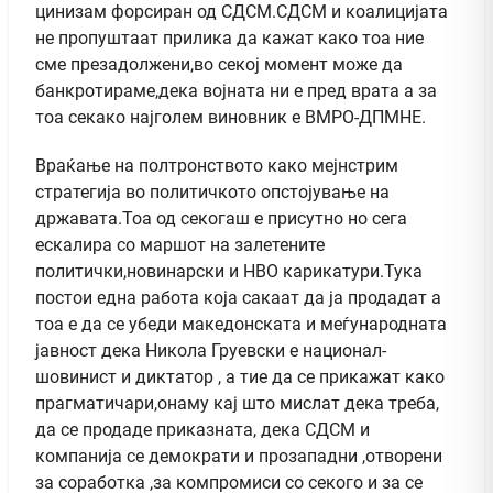
цинизам форсиран од СДСМ.СДСМ и коалицијата
не пропуштаат прилика да кажат како тоа ние
сме презадолжени,во секој момент може да
банкротираме,дека војната ни е пред врата а за
тоа секако најголем виновник е ВМРО-ДПМНЕ.
Враќање на полтронството како мејнстрим
стратегија во политичкото опстојување на
државата.Тоа од секогаш е присутно но сега
ескалира со маршот на залетените
политички,новинарски и НВО карикатури.Тука
постои една работа која сакаат да ја продадат а
тоа е да се убеди македонската и меѓународната
јавност дека Никола Груевски е национал-
шовинист и диктатор , а тие да се прикажат како
прагматичари,онаму кај што мислат дека треба,
да се продаде приказната, дека СДСМ и
компанија се демократи и прозападни ,отворени
за соработка ,за компромиси со секого и за се