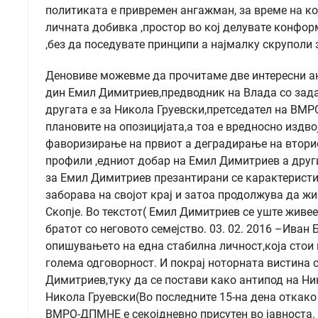
политиката е привремен ангажман, за време на ко
личната добивка ,простор во кој делувате конфор
,без да поседувате принципи а најмалку скруполи 
Деновиве можевме да прочитаме две интересни ана
дин Емил Димитриев,предводник на Влада со зада
другата е за Никола Груевски,претседател на ВМР
плановите на опозицијата,а тоа е вредносно издв
фаворизирање на првиот а деградирање на вторио
профили ,едниот добар на Емил Димитриев а други
за Емил Димитриев презантирани се карактеристи
заборава на својот крај и затоа продолжува да жи
Скопје. Во текстот( Емил Димитриев се уште живее
братот со неговото семејство. 03. 02. 2016 –Иван
опишувањето на една стабилна личност,која стои ц
голема одговорност. И покрај ноторната вистина 
Димитриев,туку да се постави како антипод на Ник
Никола Груевски(Во последните 15-на дена откако 
ВМРО-ДПМНЕ е секојдневно присутен во јавноста. 