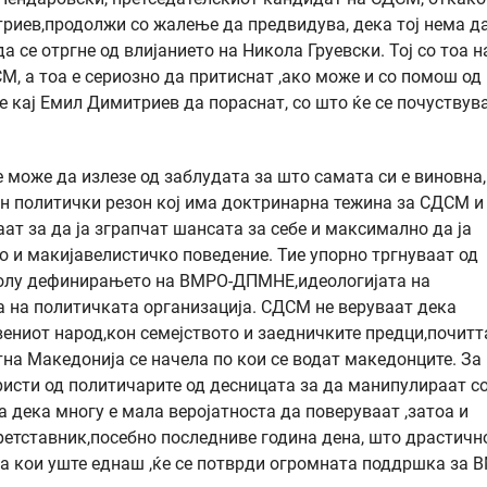
триев,продолжи со жалење да предвидува, дека тој нема д
а се отргне од влијанието на Никола Груевски. Тој со тоа н
СМ, а тоа е сериозно да притиснат ,ако може и со помош од
е кај Емил Димитриев да пораснат, со што ќе се почуствув
не може да излезе од заблудата за што самата си е виновна,
ен политички резон кој има доктринарна тежина за СДСМ и
аат за да ја зграпчат шансата за себе и максимално да ја
о и макијавелистичко поведение. Тие упорно тргнуваат од
околу дефинирањето на ВМРО-ДПМНЕ,идеологијата на
а на политичката организација. СДСМ не веруваат дека
ениот народ,кон семејството и заедничките предци,почитт
тна Македонија се начела по кои се водат македонците. За
ористи од политичарите од десницата за да манипулираат с
а дека многу е мала веројатноста да поверуваат ,затоа и
ретставник,посебно последниве година дена, што драстично
на кои уште еднаш ,ќе се потврди огромната поддршка за 