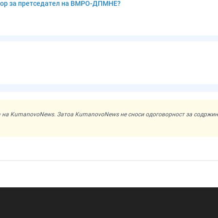
бор за претседател на ВМРО-ДПМНЕ?
ата на KumanovoNews. Затоа KumanovoNews не сноси одоговорност за содржи