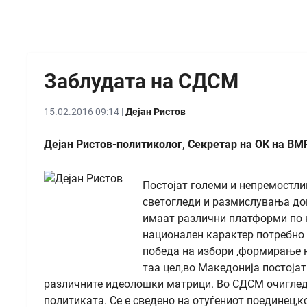
Заблудата на СДСМ
15.02.2016 09:14 |
Дејан Ристов
Дејан Ристов-политиколог, Секретар на ОК на 
Постојат големи и непремостли
светогледи и размислувања д
имаат различни платформи по к
национален карактер потребно е
победа на избори ,формирање н
таа цел,во Македонија постоја
различните идеолошки матрици. Во СДСМ очиглед
политиката. Се е сведено на отуѓениот поединец,к