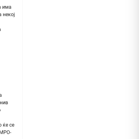
а има
а некој
а
а
 нив
о
 ќе се
ВМРО-