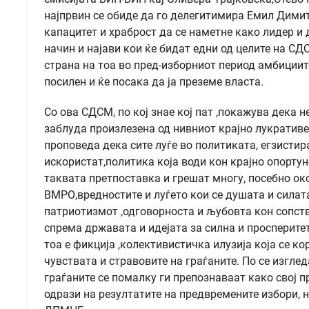
најпрвин се обиде да го делегитимира Емил Дими
капацитет и храброст да се наметне како лидер и д
начин и најави кои ќе бидат едни од целите на СД
страна на тоа во пред-изборниот период амбициит
посилен и ќе посака да ја преземе власта.
Со ова СДСМ, по кој знае кој пат ,покажува дека 
заблуда произлезена од нивниот крајно лукратив
проповеда дека сите луѓе во политиката, егзистир
искористат,политика која води кон крајно опортун
таквата претпоставка и грешат многу, посебно 
ВМРО,вредностите и луѓето кои се душата и силат
патриотизмот ,одговорноста и љубовта кон сопств
спрема државата и идејата за силна и просперите
тоа е фикција ,колективистичка илузија која се к
чувствата и стравовите на граѓаните. По се изглед
граѓаните се помалку ги препознаваат како свој п
одрази на резултатите на предвремените избори, 