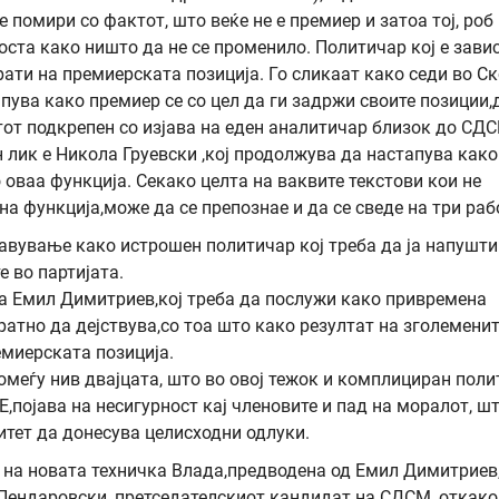
е помири со фактот, што веќе не е премиер и затоа тој, роб
носта како ништо да не се променило. Политичар кој е зави
врати на премиерската позиција. Го сликаат како седи во Ск
пува како премиер се со цел да ги задржи своите позиции,
тот подкрепен со изјава на еден аналитичар близок до СДС
 лик е Никола Груевски ,кој продолжува да нaстапува како
о оваа функција. Секако целта на ваквите текстови кои не
на функција,може да се препознае и да се сведе на три раб
авување како истрошен политичар кој треба да ја напушти
е во партијата.
а Емил Димитриев,кој треба да послужи како привремена
атно да дејствува,со тоа што како резултат на зголеменит
емиерската позиција.
помеѓу нив двајцата, што во овој тежок и комплициран пол
ојава на несигурност кај членовите и пад на моралот, шт
итет да донесува целисходни одлуки.
а на новата техничка Влада,предводена од Емил Димитриев,
 Пендаровски, претседателскиот кандидат на СДСМ, откако