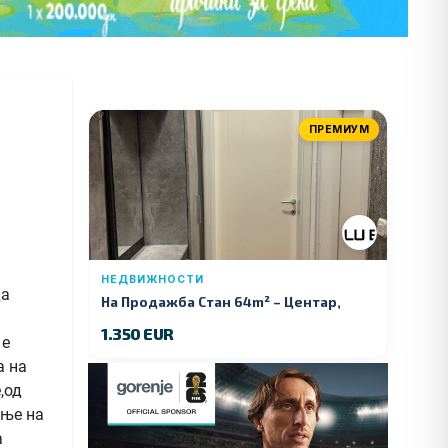
ПРЕМИУМ
НЕДВИЖНОСТИ
да
На Продажба Стан 64m² – Центар,
Куманово
1.350 EUR
 е
а на
,од
ање на
а