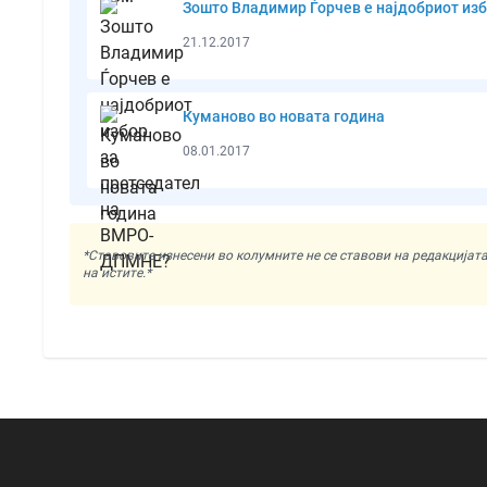
Зошто Владимир Ѓорчев е најдобриот из
21.12.2017
Куманово во новата година
08.01.2017
*Ставовите изнесени во колумните не се ставови на редакциј
на истите.*