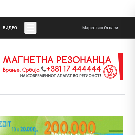
☰
ВИДЕО
Маркетинг
Огласи