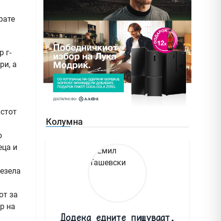
рате
 г-
ри, а
кстот
Колумна
о
еца и
резела
от за
р на
Додека едните пишуваат,