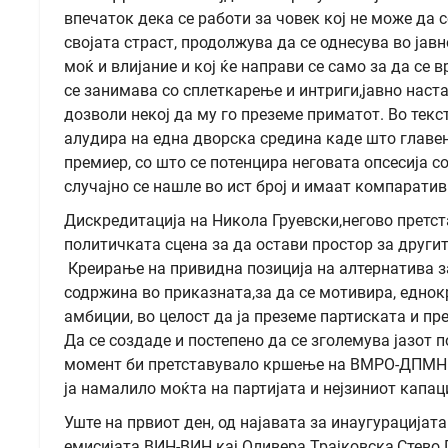
впечаток дека се работи за човек кој не може да с
својата страст, продолжува да се однесува во јав
моќ и влијание и кој ќе направи се само за да се 
се занимава со сплеткарење и интриги,јавно наста
дозволи некој да му го преземе приматот. Во текс
алудира на една дворска средина каде што главен
премиер, со што се потенцира неговата опсесија с
случајно се нашле во ист број и имаат компаратив
Дискредитација на Никола Груевски,негово претст
политичката сцена за да остави простор за другит
Креирање на привидна позиција на алтернатива з
содржина во приказната,за да се мотивира, еднокр
амбиции, во целост да ја преземе партиската и пр
Да се создаде и постепено да се зголемува јазот 
момент би претставувало кршење на ВМРО-ДПМНЕ,п
ја намалило моќта на партијата и нејзиниот капац
Уште на првиот ден, од најавата за инаугурацијат
емисијата ВИН-ВИН кај Оливера Трајковска,Стево