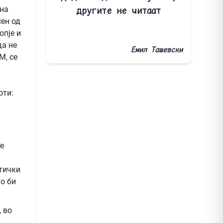
 на
другите не читаат
сен од
опје и
да не
Емил Ташевски
М, се
оти:
е
итички
о би
 во