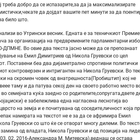
ј треба добро да се испазарите,за да ја максимализирате
мистички,чекате да дојдат вашите пет минути за да поенти
за било што.
лизи во Утрински весник. Едната е за техничкиот Премиер
ча за организација на предвремените парламентарни избо
О-ДПМНЕ. Во овие два текста јасно може да се препознаат
ојување на Емил Димитриев од Никола Груевски со цел
т. Поставени беа два дијаметрално спротивни политички
от контроверзен и интригантен на Никола Груевски. Во те
ки на скромен човек од внатрешноста(Пробиштип) кој не
веее таму и да патува секој ден на своето работно место в
 во семејната куќа заедно со родителите,сопругата,двете д
 Бојаџиски) е забележлива една нагласена леснотија во
врсто на земја и е почитувана од соседите,личност која п
сепак намерата на текстот не е за да се афримира Емил
ола Груевски со што ќе се отворат многу дилеми. Во текст
замина од владата, Никола Груевски и од позиција на лиде
03. 02. 2016-Александра М. Митевска),веднаш се остава