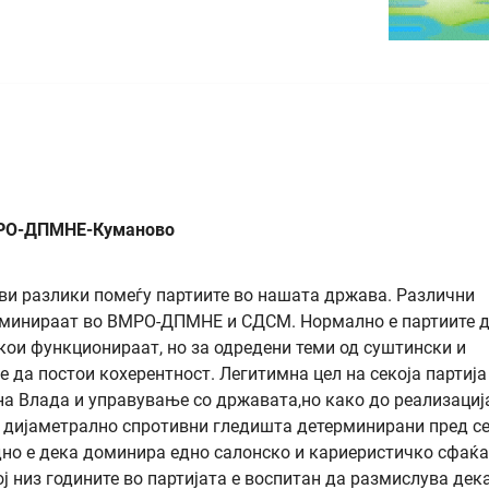
ВМРО-ДПМНЕ-Куманово
ви разлики помеѓу партиите во нашата држава. Различни
оминираат во ВМРО-ДПМНЕ и СДСМ. Нормално е партиите 
ои функционираат, но за одредени теми од суштински и
 да постои кохерентност. Легитимна цел на секоја партија
а Влада и управување со државата,но како до реализациј
т дијаметрално спротивни гледишта детерминирани пред се
но е дека доминира едно салонско и кариеристичко сфаќ
ој низ годините во партијата е воспитан да размислува дек