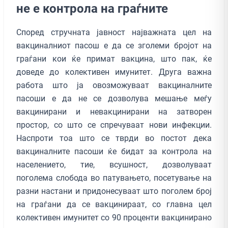
не е контрола на граѓните
Според стручната јавност најважната цел на
вакциналниот пасош е да се зголеми бројот на
граѓани кои ќе примат вакцина, што пак, ќе
доведе до колективен имунитет. Друга важна
работа што ја овозможуваат вакциналните
пасоши е да не се дозволува мешање меѓу
вакцинирани и невакцинирани на затворен
простор, со што се спречуваат нови инфекции.
Наспроти тоа што се тврди во постот дека
вакциналните пасоши ќе бидат за контрола на
населението, тие, всушност, дозволуваат
поголема слобода во патувањето, посетување на
разни настани и придонесуваат што поголем број
на граѓани да се вакцинираат, со главна цел
колективен имунитет со 90 проценти вакцинирано