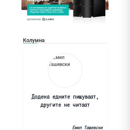
Колумна
Додека едните пишуваат,
другите не читаат
Емил Ташевски