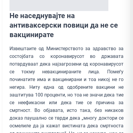
Не наседнувајте на
антиваксерски повици да не се
вакцинирате
Извештаите од Министерството за здравство за
состојбата со коронавирусот во државата
потврдуваат дека најзагрозени од коронавирусот
се токму невакцинираните лица. Помеѓу
починатите има и вакцинирани и тоа никој не го
негира. Ниту една од одобрените вакцини не
заштитува 100 проценти, но тоа не значи дека тие
се неефикасни или дека тие се причина за
смртност. Во објавата, исто така, без никаков
доказ паушално се тврди дека „многу доктори се
осмелиле да ја кажат вистината дека смртноста