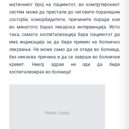
матичниот број на пациентот, во компјутерскиот
систем може да пристапи до неговите поранешни
состојби, коморбидитети, причините поради кои
во минатото барал лекарска интервенција. Исто
така, самата хоспитализација бара пациентот да
има индикација за да биде примен на болничко
лекување. Не може само да се отиде во болница,
без никаква причина и да се заврши во болнички
кревет. Никој здрав не оди да биде
хоспитализиран во болница!