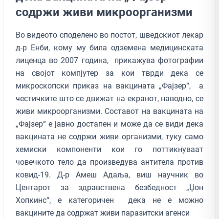
содржи живи микроорганизми
Во видеото споделено во постот, шведскиот лекар
д-р Енби, кому му била одземена медицинската
лиценца во 2007 година, прикажува фотографии
на својот компјутер за кои тврди дека се
микроскопски приказ на вакцината „Фајзер“, а
честичките што се движат на екранот, наводно, се
живи микроорганизми. Составот на вакцината на
„Фајзер“ е јавно достапен и може да се види дека
вакцината не содржи живи организми, туку само
хемиски компоненти кои го поттикнуваат
човечкото тело да произведува антитела против
ковид-19. Д-р Амеш Адаља, виш научник во
Центарот за здравствена безбедност „Џон
Хопкинс“, е категоричен дека не е можно
вакцините да содржат живи паразитски агенси