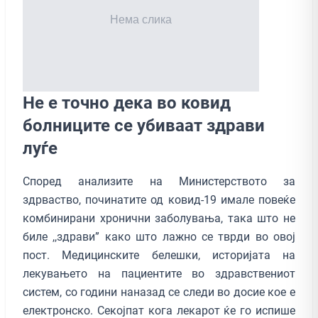
Не е точно дека во ковид
болниците се убиваат здрави
луѓе
Според анализите на Министерството за
здрваство, починатите од ковид-19 имале повеќе
комбинирани хронични заболувања, така што не
биле ,,здрави” како што лажно се тврди во овој
пост. Медицинските белешки, историјата на
лекувањето на пациентите во здравствениот
систем, со години наназад се следи во досие кое е
електронско. Секојпат кога лекарот ќе го испише