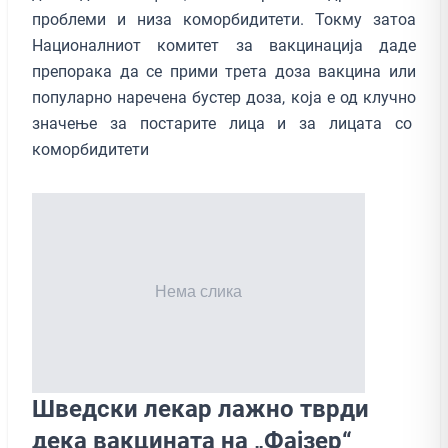
проблеми и низа коморбидитети. Токму затоа
Националниот комитет за вакцинација даде
препорака да се прими трета доза вакцина или
популарно наречена бустер доза, која е од клучно
значење за постарите лица и за лицата со
коморбидитети
Шведски лекар лажно тврди
дека вакцината на „Фајзер“