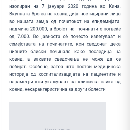
изолиран на 7 јануари 2020 година во Кина.
Вкупната бројка на ковид дијагностицирани лица
во нашата земја од почетокот на епидемијата
надмина 200.000, а бројот на починати е погвеќе
од 7.000. Во јавноста сè почесто излегуваат и
семејствата на починатите, кои сведочат дека
нивните блиски починале како последица на
ковид, а ваквите сведочења не може да се
побијат. Особено, затоа што постои медицинска
историја од хоспитализацијата на пациентите и
параметри кои укажуваат на клиничка слика од
ковид, некарактеристична за други болести