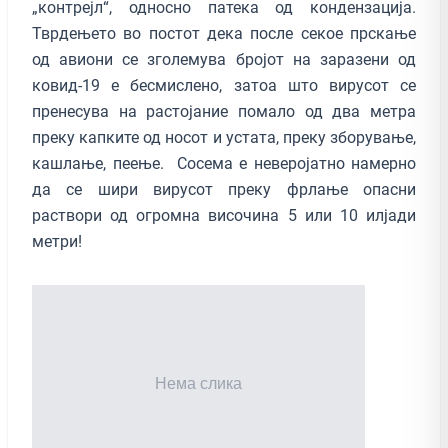
„контрејл“, односно патека од кондензација.
Тврдењето во постот дека после секое прскање
од авиони се зголемува бројот на заразени од
ковид-19 е бесмислено, затоа што вирусот се
пренесува на растојание помало од два метра
преку капките од носот и устата, преку зборување,
кашлање, пеење. Сосема е неверојатно намерно
да се шири вирусот преку фрлање опасни
раствори од огромна височина 5 или 10 илјади
метри!