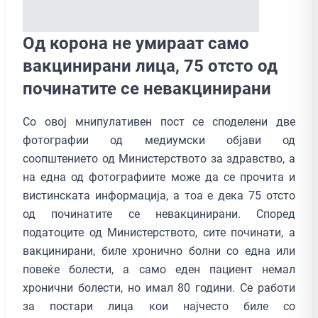
Од корона не умираат само
вакцинирани лица, 75 отсто од
починатите се невакцинирани
Со овој мнипулативен пост се споделени две
фотографии од медиумски објави од
соопштението од Министерството за здравство, а
на една од фотографиите може да се прочита и
вистинската информација, а тоа е дека 75 отсто
од починатите се невакцинирани. Според
податоците од Министерството, сите починати, а
вакцинирани, биле хронично болни со една или
повеќе болести, а само еден пациент немал
хронични болести, но имал 80 години. Се работи
за постари лица кои најчесто биле со