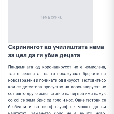
Скринингот во училиштата нема
за цел да ги убие децата
Пандемијата од коронавирусот не е измислена,
таа е реална а тоа го покажуваат бројките на
новозаразени и починати од вирусот. Тестовите со
кои се детектира присуство на коронавирусот не
се ништо друго освен стапче на чиј врв има памук
со кој се зема брис од грло и нос. Овие тестови се
безбедни и во никој случај не можат да ви
наштетат. Земањето брис не е ништо ново.