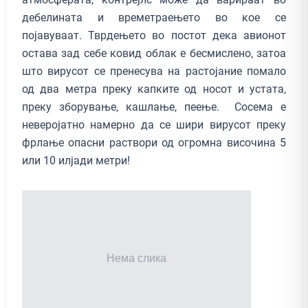
дебелината и времетраењето во кое се
појавуваат. Тврдењето во постот дека авионот
остава зад себе ковид облак е бесмислено, затоа
што вирусот се пренесува на растојание помало
од два метра преку капките од носот и устата,
преку зборување, кашлање, пеење. Сосема е
неверојатно намерно да се шири вирусот преку
фрлање опасни раствори од огромна височина 5
или 10 илјади метри!