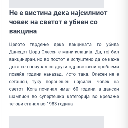
Не е вистина дека најсилниот
човек на светот е убиен со
вакцина
Целото тврдење дека вакцината го убила
Данецот Џорџ Олесен е манипулација. Да, тој бил
вакциниран, но во постот е испуштено да се каже
дека се соочувал со други здравствени проблеми
повеќе години наназад. Исто така, Олесен не е
сегашен, туку поранешен најсилен човек на
светот. Кога починал имал 60 години, а дански
шампион во супертешка категорија во кревање
тегови станал во 1983 година