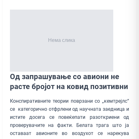
Од запрашување со авиони не
расте бројот на ковид позитивни
Конспиративните теории поврзани со „кемтрејлс“
се категорично отфрлени од научната заедница и
истите досега се повеќепати разоткриени од
проверувачите на факти. Белата трага што ја
оставаат авионите во воздухот се нарекува