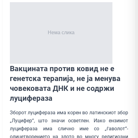
Вакцината против ковид не е
генетска терапија, не ја менува
човековата ДНК и не содржи
луцифераза
Зборот луцифераза има корен во латинскиот збор
„Луцифер“, што значи осветлен. Иако ензимот
луцифераза има слично име со „ѓаволот“-
олицетворението на злото во многу религиозни