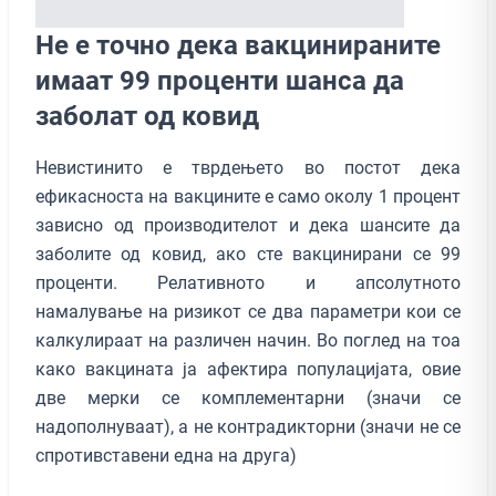
Не е точно дека вакцинираните
имаат 99 проценти шанса да
заболат од ковид
Невистинито е тврдењето во постот дека
ефикасноста на вакцините е само околу 1 процент
зависно од производителот и дека шансите да
заболите од ковид, ако сте вакцинирани се 99
проценти. Релативното и апсолутното
намалување на ризикот се два параметри кои се
калкулираат на различен начин. Во поглед на тоа
како вакцината ја афектира популацијата, овие
две мерки се комплементарни (значи се
надополнуваат), а не контрадикторни (значи не се
спротивставени една на друга)