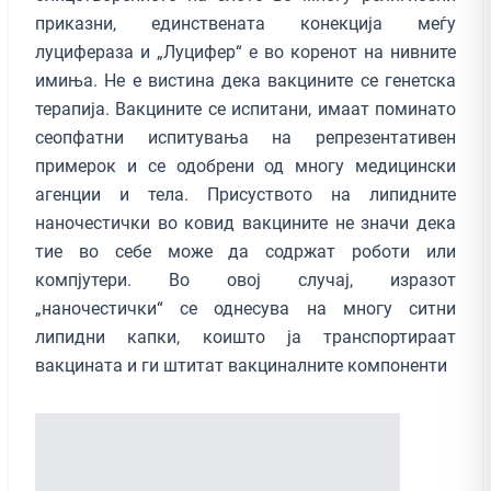
приказни, единствената конекција меѓу
луцифераза и „Луцифер“ е во коренот на нивните
имиња. Не е вистина дека вакцините се генетска
терапија. Вакцините се испитани, имаат поминато
сеопфатни испитувања на репрезентативен
примерок и се одобрени од многу медицински
агенции и тела. Присуството на липидните
наночестички во ковид вакцините не значи дека
тие во себе може да содржат роботи или
компјутери. Во овој случај, изразот
„наночестички“ се однесува на многу ситни
липидни капки, коишто ја транспортираат
вакцината и ги штитат вакциналните компоненти