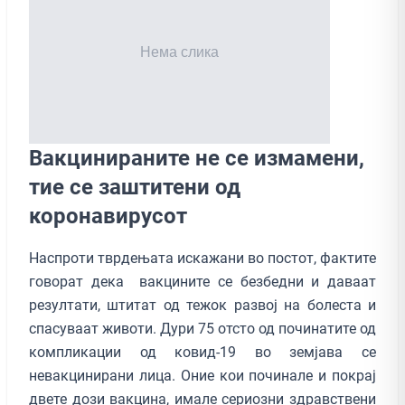
Вакцинираните не се измамени,
тие се заштитени од
коронавирусот
Наспроти тврдењата искажани во постот, фактите
говорат дека вакцините се безбедни и даваат
резултати, штитат од тежок развој на болеста и
спасуваат животи. Дури 75 отсто од починатите од
компликации од ковид-19 во земјава се
невакцинирани лица. Оние кои починале и покрај
двете дози вакцина, имале сериозни здравствени