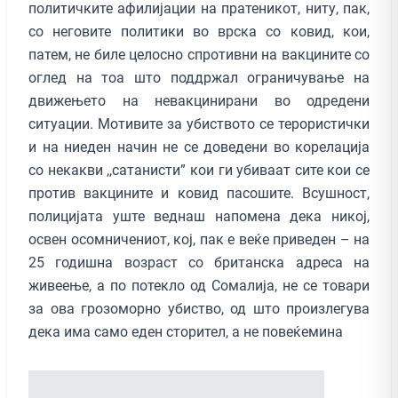
политичките афилијации на пратеникот, ниту, пак,
со неговите политики во врска со ковид, кои,
патем, не биле целосно спротивни на вакцините со
оглед на тоа што поддржал ограничување на
движењето на невакцинирани во одредени
ситуации. Мотивите за убиството се терористички
и на ниеден начин не се доведени во корелација
со некакви ,,сатанисти” кои ги убиваат сите кои се
против вакцините и ковид пасошите. Всушност,
полицијата уште веднаш напомена дека никој,
освен осомничениот, кој, пак е веќе приведен – на
25 годишна возраст со британска адреса на
живеење, а по потекло од Сомалија, не се товари
за ова грозоморно убиство, од што произлегува
дека има само еден сторител, а не повеќемина