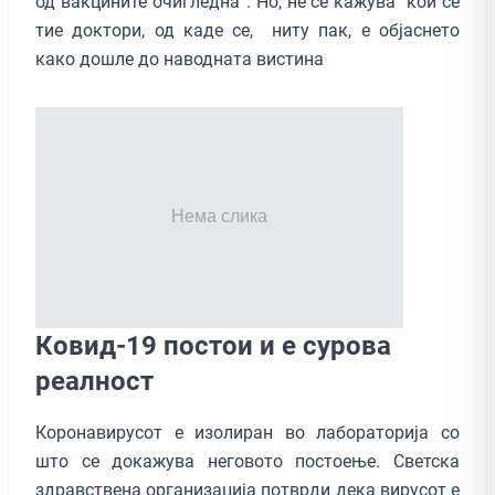
од вакцините очигледна“. Но, не се кажува кои се
тие доктори, од каде се, ниту пак, е објаснето
како дошле до наводната вистина
Ковид-19 постои и е сурова
реалност
Коронавирусот е изолиран во лабораторија со
што се докажува неговото постоење. Светска
здравствена организација потврди дека вирусот е