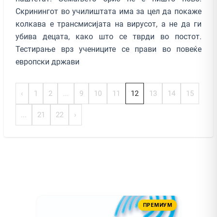
Скринингот во училиштата има за цел да покаже
колкава е трансмисијата на вирусот, а не да ги
убива децата, како што се тврди во постот.
Тестирање врз учениците се прави во повеќе
европски држави
‹
1
2
...
9
10
11
12
13
14
15
...
21
22
›
ПРЕМИУМ