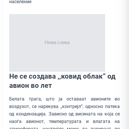
население
Не се создава ,,ковид облак” од
авион во лет
Белата трага, што ја оставаат авионите во
воздухот, се нарекува „контрејл“, односно патека
од кондензација. Зависно од висината на која се
наоѓа авионот, температурата и влагата на
атмосферата, контрејлс може да варираат во