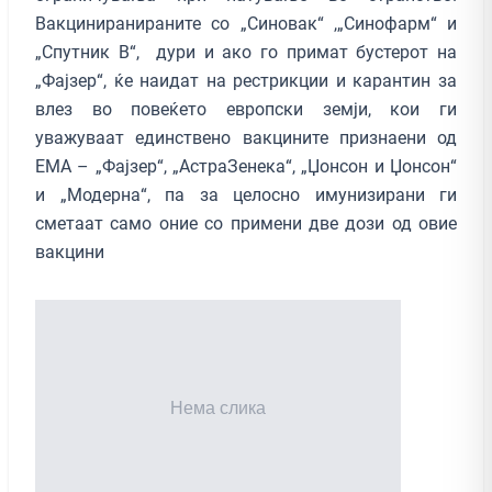
Вакциниранираните со „Синовак“ ,„Синофарм“ и
„Спутник В“, дури и ако го примат бустерот на
„Фајзер“, ќе наидат на рестрикции и карантин за
влез во повеќето европски земји, кои ги
уважуваат единствено вакцините признаени од
ЕМА – „Фајзер“, „АстраЗенека“, „Џонсон и Џонсон“
и „Модерна“, па за целосно имунизирани ги
сметаат само оние со примени две дози од овие
вакцини