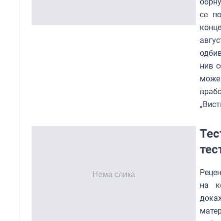
обрну
се п
конце
авгу
одбив
нив с
може
враб
„Вист
Тес
тес
Рецен
на к
докаж
мате