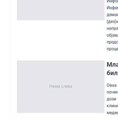
Инфо
Инфек
дема
(дез
напра
обја
продо
проце
Мла
бил
Оваа
почи
дози
клини
медиц