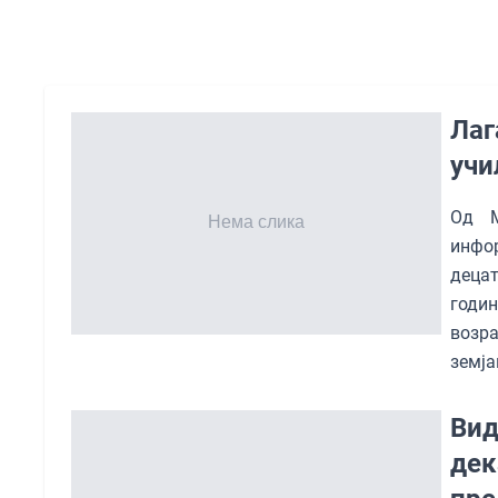
Лаг
учи
Од М
инфор
децат
годин
возра
земја
Вид
дек