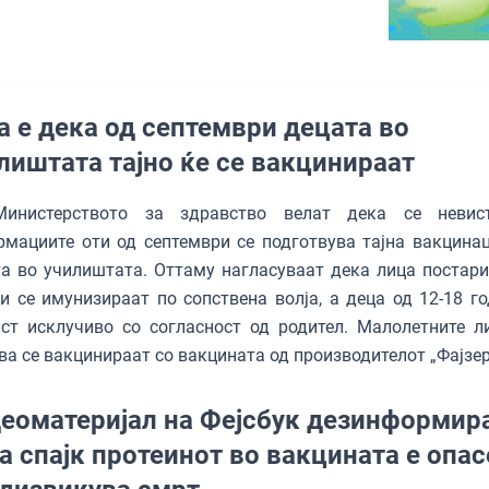
а е дека од септември децата во
лиштата тајно ќе се вакцинираат
инистерството за здравство велат дека се невист
мациите оти од септември се подготвува тајна вакцинац
а во училиштата. Оттаму нагласуваат дека лица постари
и се имунизираат по сопствена волја, а деца од 12-18 г
ст исклучиво со согласност од родител. Малолетните л
ва се вакцинираат со вакцината од производителот „Фајзер
еоматеријал на Фејсбук дезинформир
а спајк протеинот во вакцината е опас