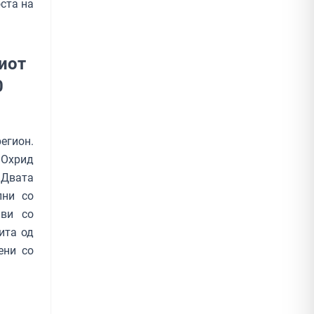
ста на
иот
0
егион.
 Охрид
 Двата
лни со
ави со
ита од
ени со