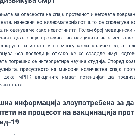
дизвикува смрт
њата за опасноста на спајк протеинот и неговата поврзан
ната, изнесени во видеоматеријалот што се споделува в
а, ги оценуваме како невистинити. Голем број медицински 
ваат дека спајк протеинот во вакцината не е ист како 
навирусот и истиот е во многу мали количества, а тел
ранува без последици откако ќе се создаде имун одгов
ата погрешно се интерпретира научна студија. Според коа
удијата, присуството на минорни количества спајк прот
и дека мРНК вакцините имаат потенцијал да предиз
зна штета
шна информација злоупотребена за да
тети на процесот на вакцинација про
ид-19