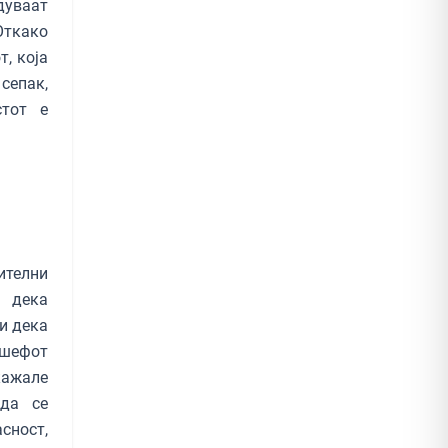
дуваат
Откако
т, која
 сепак,
стот е
телни
а дека
и дека
 шефот
кажале
 да се
сност,