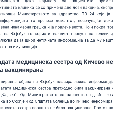
рмацијата дека најмногу од пациентите приме
тивната клиника се со примени две дози вакцина, експре
нтираше Министерството за здравство. ТВ 24 која ја 
)информацијата го пренесе демантот, посочувајќи дек
вена ненамерна грешка и ја повлече веста. Но и покрај то
ва на Фејсбук го користи ваквиот пропуст на телевизи
лжува да ја шири неточната информација за да му нашт
сот на имунизација
дата медицинска сестра од Кичево не
а вакцинирана
 вирална објава на Фејсбук пласира лажна информациј
натата медицинска сестра претходно била вакцинирана 
 „Фајзер“. Од Минитерството за здравство, од Инфект
ка во Скопје и од Општата болница во Кичево информира
инската сестра воопшто не била вакцинирана. Постот н