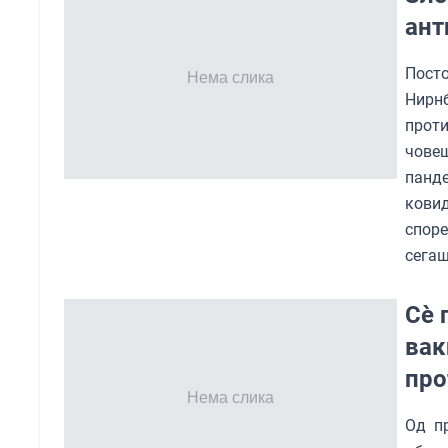
ант
Пост
Нирн
проти
чове
панд
кови
споре
сегаш
Сè 
вак
про
Од п