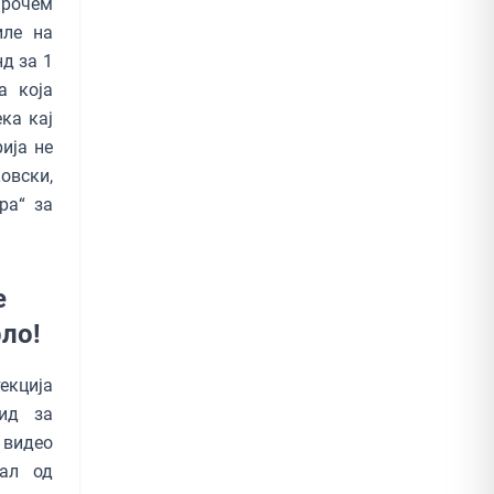
прочем
иле на
д за 1
а која
ка кај
рија не
овски,
ра“ за
е
рло!
текција
бид за
 видео
нал од