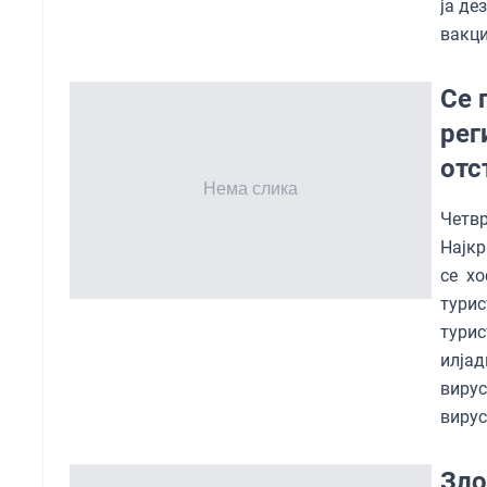
ја де
вакци
Се 
рег
отс
Четвр
Најкр
се х
тури
тури
илјад
виру
вирус
Зло