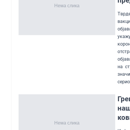
пре
Tврде
вакци
објав
укажу
коро
отст
објав
на ст
знач
серио
Гре
наш
ков