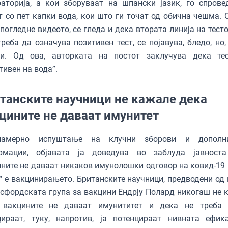
аторија, а кои зборуваат на шпански јазик, го спрове
т со пет капки вода, кои што ги точат од обична чешма. 
 погледне видеото, се гледа и дека втората линија на тесто
реба да означува позитивен тест, се појавува, бледо, но,
ои. Од ова, авторката на постот заклучува дека те
итивен на вода”.
танските научници не кажале дека
цините не даваат имунитет
амерно испуштање на клучни зборови и дополни
рмации, објавата ја доведува во заблуда јавност
ните не даваат никаков имунолошки одговор на ковид-19 
“ е вакцинирањето. Британските научници, предводени од
сфордската група за вакцини Ендрју Полард никогаш не 
 вакцините не даваат имунититет и дека не треба
цираат, туку, напротив, ја потенцираат нивната ефика