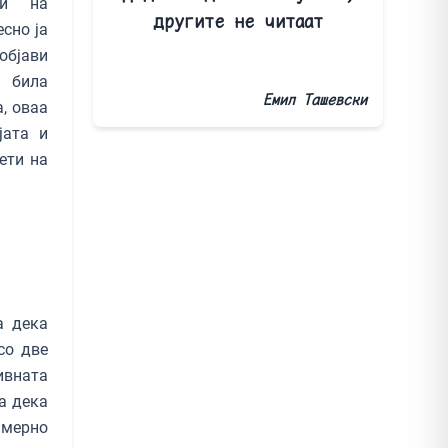
ни на
другите не читаат
сно ја
објави
а била
Емил Ташевски
а, оваа
јата и
ети на
а дека
со две
ивната
а дека
амерно