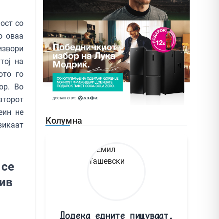
ост со
о оваа
извори
тој на
ото го
ор. Во
второт
еин не
Колумна
викаат
 се
тив
Додека едните пишуваат,