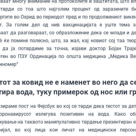
ваат многу внимание на протоколите и заштитата, што в
отврди со тоа што најголем процент од заразените б
ртите во Охрид во периодот пред и по продолжениот викен
ст. За голем дел од нив вакцинацијата е уште тема з
аат да разговараат, со образложение дека се млади и де
è ќе помине полесно, што, за жал, кај новиот сој таа тео
 да ја потврдиме за точна, изјави доктор Бојан Трајк
отен во ПЗУ Ординација по општа медицина „Медика Ве
иномер“
тот за ковид не е наменет во него да с
тира вода, туку примерок од нос или г
зираме пост на Фејсбук во кој се тврди дека тестот за де
оронавирусот излегува позитивен на вода. Како о
ување на таквото манипулативно тврдење презентиран е
ријал, во кој лица кои личат на медицински персо