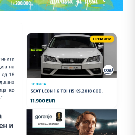
ПРЕМИУМ
инити
ија на
 од 18
одишна
ВОЗИЛА
ица во
SEAT LEON 1.6 TDI 115 KS.2018 GOD.
“
11.900 EUR
а
ен и