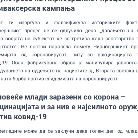
иваксерска кампања
от ги извртува и фалсификува историските факт
бершкиот процес не се одлучило дека „давањето на 
в волјата на субјектот ќе се третира како злосторство 
штвото“. Не постои паралела помеѓу Нирнбершкиот пр
емијата од коронавирусот, ниту со вакцинацијата 
д-19. Оваа фабрикувана објава ја манипулира јавноста
дувањето на судењето на нацистите од Втората светска в
ната борба против епидемијата на коронавирусот
повеќе млади заразени со корона –
цинацијата и за нив е најсилното оруж
тив ковид-19
регледите може да се заклучи дека голем дел од млад