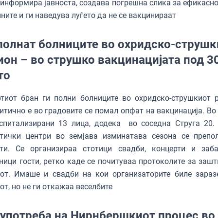
зинформира јавноста, создава погрешна слика за ефикасно
ните и ги наведува луѓето да не се вакцинираат
полнат болниците во охридско-струшк
ион – во струшко вакцинацијата под 3
то
тиот бран ги полни болниците во охридско-струшкиот р
итично е во градовите се помал опфат на вакцинација. Во
оспитализирани 13 лица, додека во соседна Струга 20.
стички центри во земјава изминатава сезона се препо
сти. Се организираа стотици свадби, концерти и заб
ници гости, ретко каде се почитуваа протоколите за зашт
сот. Имаше и свадби на кои организаторите биле зараз
от, но не ги откажаа веселбите
употреба на Нирнбершкиот процес во