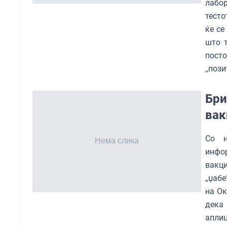
лабор
тесто
ќе се
што т
пост
,,поз
Бри
вак
Со н
инфо
вакци
„џабе
на Ок
дека
апли