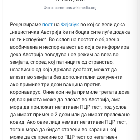
Фото: commons.wikimedia.org
Рецензираме
пост
на
Фејсбук
во кој се вели дека
„нацистичка Австрија ќе ги боцка сите луѓе додека
не ги испоубие“. Во склоп на постот е објавена
вообичаена и неспорна вест во која се информира
дека Австрија воведува нов режим за влез во
земјата, според кој патниците од странство,
независно од која држава доаѓаат, можат да
влезат во земјата без дополнителни документи
ако примиле три дози вакцина против
коронавирус. Оние кои не ја примиле третата доза
од вакцината може да влезат во Австрија, ама
мора да приложат негативен ПЦР тест, под услов
да имаат примено 2 дози или да имаат прележано
ковид. Ако овие лица немаат негативен ПЦР тест,
тогаш мора да бидат ставени во каранин кој
може да се прекине со ПЦР тест со негативен