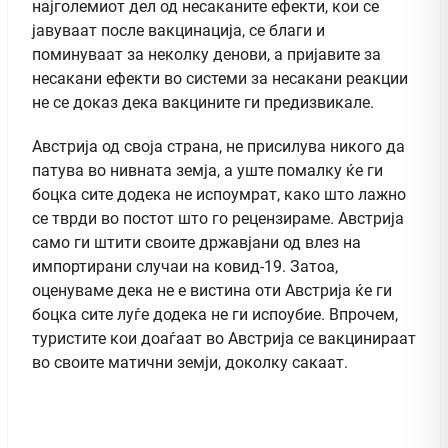
најголемиот дел од несаканите ефекти, кои се
јавуваат после вакцинација, се благи и
поминуваат за неколку денови, а пријавите за
несакани ефекти во системи за несакани реакции
не се доказ дека вакцините ги предизвикале.
Австрија од своја страна, не присилува никого да
патува во нивната земја, а уште помалку ќе ги
боцка сите додека не испоумрат, како што лажно
се тврди во постот што го рецензираме. Австрија
само ги штити своите државјани од влез на
импортирани случаи на ковид-19. Затоа,
оценуваме дека не е вистина оти Австрија ќе ги
боцка сите луѓе додека не ги испоубие. Впрочем,
туристите кои доаѓаат во Австрија се вакцинираат
во своите матични земји, доколку сакаат.