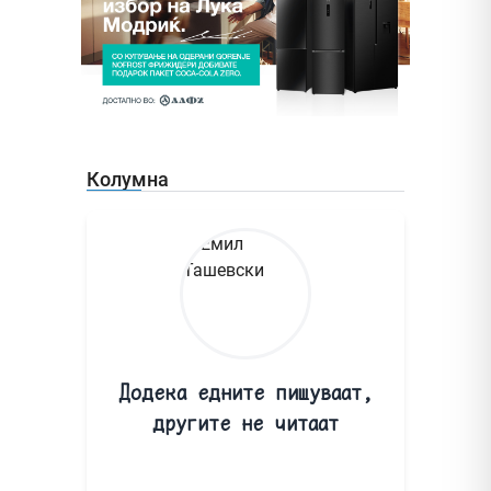
Колумна
Додека едните пишуваат,
другите не читаат