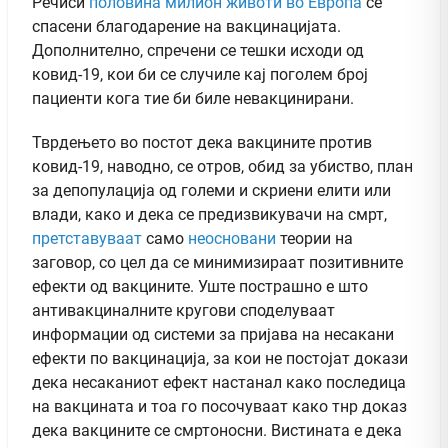
Речиси
половина милион животи во Европа
се
спасени благодарение на вакцинацијата.
Дополнително, спречени се тешки исходи од
ковид-19, кои би се случиле кај поголем број
пациенти кога тие би биле невакцинирани.
Тврдењето во постот дека вакцините против
ковид-19, наводно, се отров, обид за убиство, план
за депопулација од големи и скриени елити или
влади, како и дека се предизвикувачи на смрт,
претставуваат
само
неосновани
теории на
заговор, со цел да се минимизираат позитивните
ефекти од вакцините. Уште пострашно е што
антивакциналните кругови споделуваат
информации од системи за пријава на несакани
ефекти по вакцинација, за кои не постојат докази
дека несаканиот ефект настанал како последица
на вакцината и тоа го посочуваат како тнр доказ
дека вакцините се смртоносни. Вистината е дека