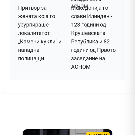
Притвор за
Македонија го
жената која го
слави Илинден -
узурпираше
123 години од
локалитетот
Крушевската
„Камени кукли“ и
Република и 82
нападна
години од Првото
полицајци
заседание на
АСНОМ