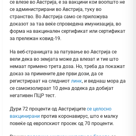
се влезе во Австрија, е за вакцини кои воопшто не
се администрирани во Австрија, туку во
странство. Во Австрија само се приложува
доказот за таа веќе спроведена имунизација, во
форма на вакцинален сертификат или сертификат
за прележан ковид-19.
На веб-страницата за патување во Австрија се
вели дека во земјата може да влезат и тие што
немаат примено трета доза. Но, треба да покажат
доказ за примените две први дози, да се
регистрираат на следниот
линк
, и веднаш мора да
се самоизолираат 10 дена додека да добијат
негативен ПЦР тест.
Дури 72 проценти од Австријците
се целосно
вакцинирани
против коронавирус, што е малку
повеќе од европскиот просек од 70 проценти.