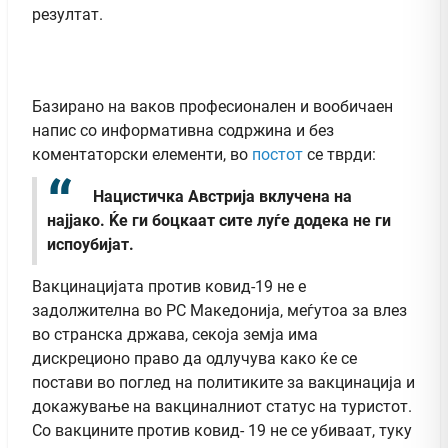
резултат.
Базирано на ваков професионален и вообичаен
напис со информативна содржина и без
коментаторски елементи, во
постот
се тврди:
Нацистичка Австрија вклучена на
најјако. Ќе ги боцкаат сите луѓе додека не ги
испоубијат.
Вакцинацијата против ковид-19 не е
задолжителна во РС Македонија, меѓутоа за влез
во странска држава, секоја земја има
дискреционо право да одлучува како ќе се
постави во поглед на политиките за вакцинација и
докажување на вакциналниот статус на туристот.
Со вакцините против ковид- 19 не се убиваат, туку