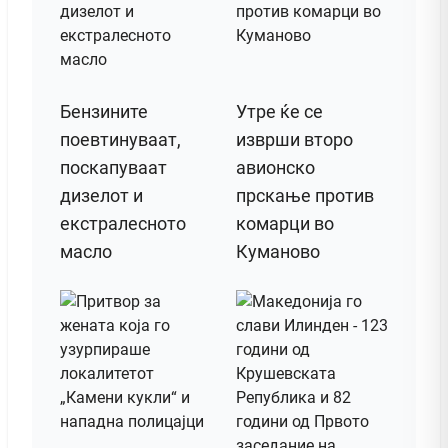
Бензините
Утре ќе се
поевтинуваат,
изврши второ
поскапуваат
авионско
дизелот и
прскање против
екстралесното
комарци во
масло
Куманово