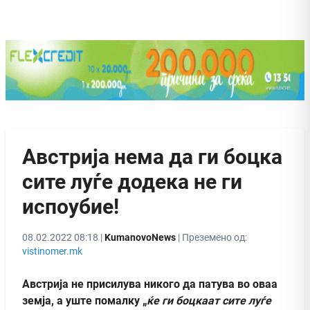
Австрија нема да ги боцка
сите луѓе додека не ги
испоубие!
08.02.2022 08:18 |
KumanovoNews
| Преземено од:
vistinomer.mk
Австрија не присилува никого да патува во оваа
земја, а уште помалку „
ќе ги боцкаат сите луѓе