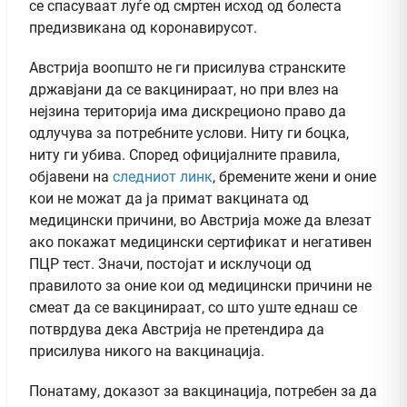
се спасуваат луѓе од смртен исход од болеста
предизвикана од коронавирусот.
Австрија воопшто не ги присилува странските
државјани да се вакцинираат, но при влез на
нејзина територија има дискреционо право да
одлучува за потребните услови. Ниту ги боцка,
ниту ги убива. Според официјалните правила,
објавени на
следниот линк
, бремените жени и оние
кои не можат да ја примат вакцината од
медицински причини, во Австрија може да влезат
ако покажат медицински сертификат и негативен
ПЦР тест. Значи, постојат и исклучоци од
правилото за оние кои од медицински причини не
смеат да се вакцинираат, со што уште еднаш се
потврдува дека Австрија не претендира да
присилува никого на вакцинација.
Понатаму, доказот за вакцинација, потребен за да