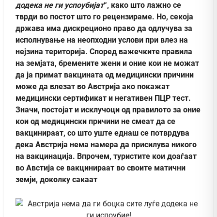
додека не ги успоубијат
“, како што лажно се
тврди во постот што го рецензираме. Но, секоја
држава има дискреционо право да одлучува за
исполнување на неопходни услови при влез на
нејзина територија
. Според важечките правила
на земјата, бремените жени и оние кои не можат
да ја примат вакцината од медицински причини
може да влезат во Австрија ако покажат
медицински сертификат и негативен ПЦР тест.
Значи, постојат и исклучоци од правилото за оние
кои од медицински причини не смеат да се
вакцинираат, со што уште еднаш се потврдува
дека Австрија нема намера да присилува никого
на вакцинација. Впрочем, туристите кои доаѓаат
во Австија се вакцинираат во своите матични
земји, доколку сакаат