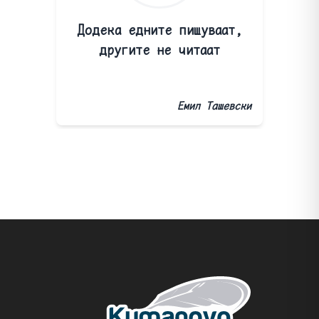
Додека едните пишуваат,
другите не читаат
Емил Ташевски