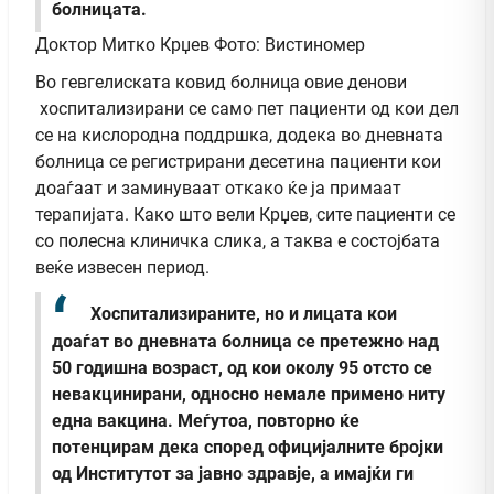
болницата.
Доктор Митко Крџев Фото: Вистиномер
Во гевгелиската ковид болница овие денови
хоспитализирани се само пет пациенти од кои дел
се на кислородна поддршка, додека во дневната
болница се регистрирани десетина пациенти кои
доаѓаат и заминуваат откако ќе ја примаат
терапијата. Како што вели Крџев, сите пациенти се
со полесна клиничка слика, а таква е состојбата
веќе извесен период.
Хоспитализираните, но и лицата кои
доаѓат во дневната болница се претежно над
50 годишна возраст, од кои околу 95 отсто се
невакцинирани, односно немале примено ниту
една вакцина.
Меѓутоа, повторно ќе
потенцирам дека според официјалните бројки
од Институтот за јавно здравје, а имајќи ги