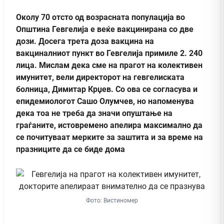
Околу 70 отсто од возрасната популација во
Општина Гевгелија е веќе вакцинирана со две
дози. Досега трета доза вакцина на
вакциналниот пункт во Гевгелија примиле 2. 240
лица. Мислам дека сме на прагот на колективен
имунитет, вели директорот на гевгелиската
болница, Димитар Крџев. Со ова се согласува и
епидемиологот Сашо Олумчев, но напоменува
дека тоа не треба да значи опуштање на
граѓаните, истовремено апелира максимално да
се почитуваат мерките за заштита и за време на
празниците да се биде дома
Фото: Вистиномер