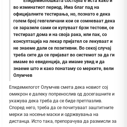
Епидемиолошката состојба е иста како и
во изминатиот период. Има благ пад на
официјалните тестирања, но, познато е дека
голем број гевгеличани кои се сомневаат дека
се заразиле сами си купуваат брзи тестови, се
тестираат дома и на своја рака, или пак, со
консултација на лекар пријател се лекуваат и
не знаеме дали се позитивни. Во секој случај
треба сите да се пријават во системот за да ги
имаме во евиденција, да имаме увид и да
знаеме што и како понатаму со мерките, вели
Олумчев
Епидемилогот Олумчев смета дека новиот сој
омикрон е далеку попренослив од досегашните и
укажува дека треба да се биде претпазлив.
Според него, треба да се почитуваат заштитните
мерки за носење маски и одржвувања на
дистанца. Исто така, препорачува да размисли за