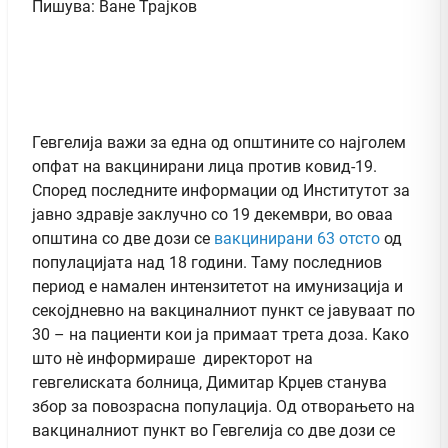
Пишува: Ване Трајков
Гевгелија важи за една од општините со најголем
опфат на вакцинирани лица против ковид-19.
Според последните информации од Институтот за
јавно здравје заклучно со 19 декември, во оваа
општина со две дози се
вакцинирани 63 отсто
од
популацијата над 18 години. Таму последниов
период е намален интензитетот на имунизација и
секојдневно на вакциналниот пункт се јавуваат по
30 – на пациенти кои ја примаат трета доза. Како
што нè информираше директорот на
гевгелиската болница, Димитар Крџев станува
збор за повозрасна популација. Од отворањето на
вакциналниот пункт во Гевгелија со две дози се