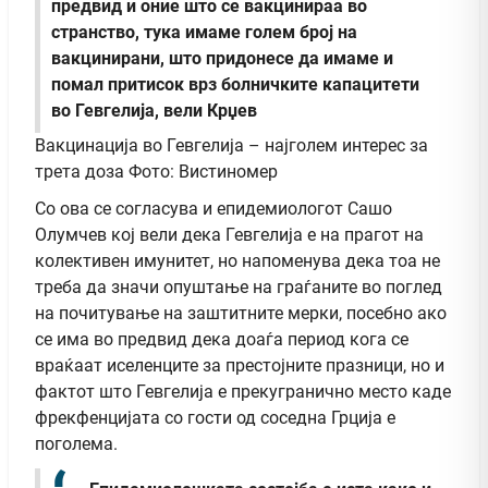
предвид и оние што се вакцинираа во
странство, тука имаме голем број на
вакцинирани, што придонесе да имаме и
помал притисок врз болничките капацитети
во Гевгелија, вели Крџев
Вакцинација во Гевгелија – најголем интерес за
трета доза Фото: Вистиномер
Со ова се согласува и епидемиологот Сашо
Олумчев кој вели дека Гевгелија е на прагот на
колективен имунитет, но напоменува дека тоа не
треба да значи опуштање на граѓаните во поглед
на почитување на заштитните мерки, посебно ако
се има во предвид дека доаѓа период кога се
враќаат иселенците за престојните празници, но и
фактот што Гевгелија е прекугранично место каде
фрекфенцијата со гости од соседна Грција е
поголема.