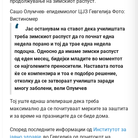
продолжување на зимскиот распуст.
Сашо Олумчев- епидемиолог ЦЈЗ Гевгелија Фото:
Вистиномер
Јас останувам на ставот дека училиштата
треба зимскиот распуст да го почнат една
недела порано и тој да трае една недела
подоцна. Односно да имаме зимски распуст
од еден месец, бидејки младите во моментот
се најголемите преносители. Наставата потоа
ќе се компензира и тоа е подобро решение,
отколку да се затвораат училишта заради
многу заболени, вели Олумчев
Тој уште еднаш апелираше дека треба
максимално да се почитуваат мерките за заштита
и за време на празниците да се биде дома.
Според последните информации од
Институтот за
јавно здравје,
во Гевгелија од почетокот на