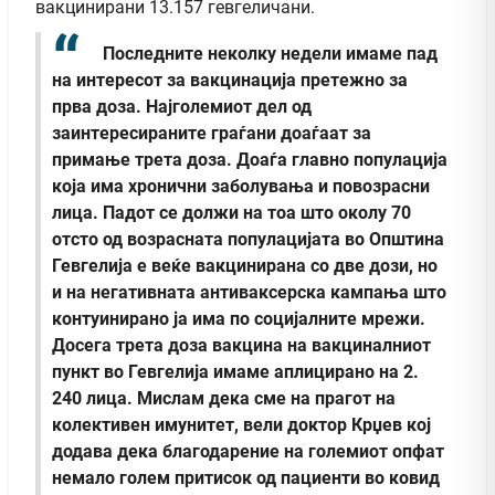
вакцинирани 13.157 гевгеличани.
Последните неколку недели имаме пад
на интересот за вакцинација претежно за
прва доза. Најголемиот дел од
заинтересираните граѓани доаѓаат за
примање трета доза. Доаѓа главно популација
која има хронични заболувања и повозрасни
лица. Падот се должи на тоа што околу 70
отсто од возрасната популацијата во Општина
Гевгелија е веќе вакцинирана со две дози, но
и на негативната антиваксерска кампања што
контуинирано ја има по социјалните мрежи.
Досега трета доза вакцина на вакциналниот
пункт во Гевгелија имаме аплицирано на 2.
240 лица. Мислам дека сме на прагот на
колективен имунитет, вели доктор Крџев кој
додава дека благодарение на големиот опфат
немало голем притисок од пациенти во ковид