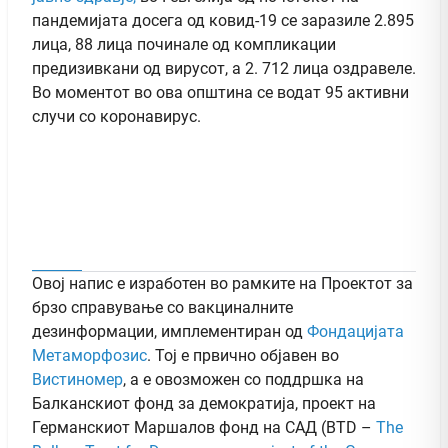
пандемијата досега од ковид-19 се заразиле 2.895
лица, 88 лица починале од компликации
предизивкани од вирусот, а 2. 712 лица оздравеле.
Во моментот во ова општина се водат 95 активни
случи со коронавирус.
Овој напис е изработен во рамките на Проектот за
брзо справување со вакциналните
дезинформации, имплементиран од
Фондацијата
Метаморфозис
. Тој е првично објавен во
Вистиномер
, а e овозможен со поддршка на
Балканскиот фонд за демократија, проект на
Германскиот Маршалов фонд на САД (BTD –
The