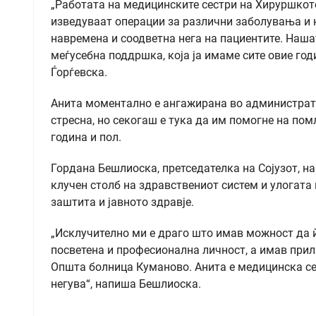
„Работата на медицинските сестри на Хируршкото
изведуваат операции за различни заболувања и н
навремена и соодветна нега на пациентите. Наша
меѓусебна поддршка, која ја имаме сите овие годи
Ѓорѓевска.
Анита моментално е ангажирана во администрати
стресна, но секогаш е тука да им помогне на по
година и пол.
Гордана Бешлиоска, претседателка на Сојузот, н
клучен столб на здравствениот систем и улогата
заштита и јавното здравје.
„Исклучително ми е драго што имав можност да ѝ
посветена и професионална личност, а имав прил
Општа болница Куманово. Анита е медицинска сес
негува“, напиша Бешлиоска.