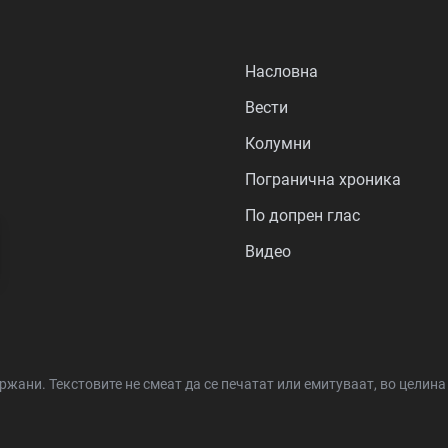
Насловна
Вести
Колумни
Погранична хроника
По допрен глас
Видео
држани.
Текстовите не смеат да се печатат или емитуваат, во целин