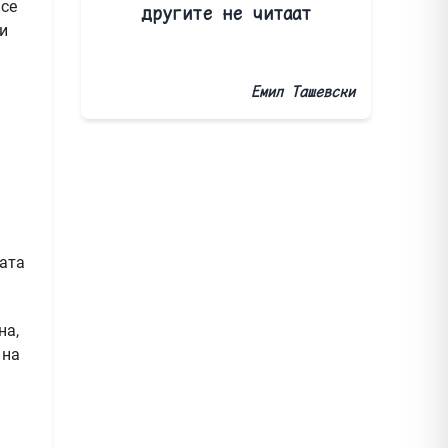
 се
другите не читаат
и
Емил Ташевски
ната
на,
 на