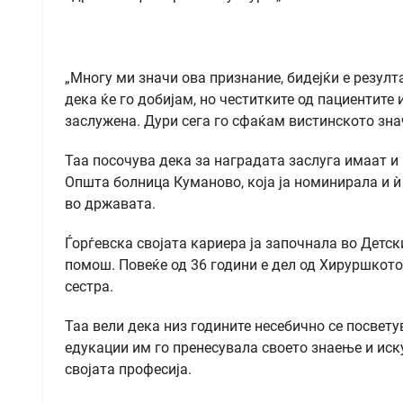
„Многу ми значи ова признание, бидејќи е резулт
дека ќе го добијам, но честитките од пациентите
заслужена. Дури сега го сфаќам вистинското зна
Таа посочува дека за наградата заслуга имаат и
Општа болница Куманово, која ја номинирала и ѝ
во државата.
Ѓорѓевска својата кариера ја започнала во Детс
помош. Повеќе од 36 години е дел од Хируршкото
сестра.
Таа вели дека низ годините несебично се посвету
едукации им го пренесувала своето знаење и искус
својата професија.