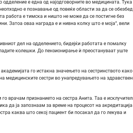
 одделение е една од најодговорните во медицината. Тука
еопходно е познавање од повеќе области за да се обезбед
та работа е тимска и ништо не може да се постигне без
ни. Затоа оваа награда е и нивна колку што е моја“, вели
вниот дел на одделението, бидејќи работата е помалку
младите колешки. До пензионирање ѝ преостануваат уште
а академијата го истакна значењето на сестринството како
 на медицинските сестри во унапредувањето на здравстве
 го врачам признанието на сестра Анита. Таа е исклучител
ика да ја запознаам за време на процесот на акредитација
тра каква што секој пациент би посакал да го лекува и