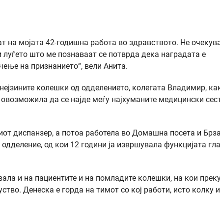
ат на мојата 42-годишна работа во здравството. Не очекув
 и луѓето што ме познаваат се потврда дека наградата е
чење на признанието“, вели Анита.
 нејзините колешки од одделението, колегата Владимир, ка
 овозможила да се најде меѓу најхуманите медицински сес
киот диспанзер, а потоа работела во Домашна посета и Брз
 одделение, од кои 12 години ја извршувала функцијата гл
вала и на пациентите и на помладите колешки, на кои прек
тво. Денеска е горда на тимот со кој работи, исто колку и