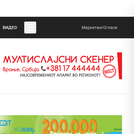
☰
ВИДЕО
Маркетинг
Огласи