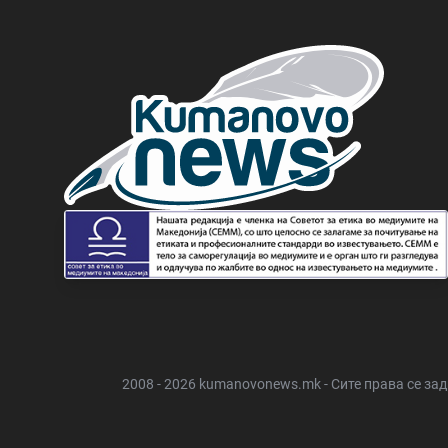
2008 - 2026 kumanovonews.mk - Сите права се за