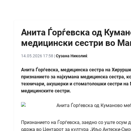
Анита Ѓорѓевска од Куман
медицински сестри во Ма
14.05.2026 17:58 |
Сузана Николиќ
Анита Ѓорѓевска, медицинска сестра на Хирурш
признанието за најхумана медицинска сестра, ко
техничари, акушерки и стоматолошки сестри на 
медицинските сестри.
Признанието на Ѓорѓевска, заедно со уште осум 
одржа во Центарот за култура „Иљо Антески-Смок