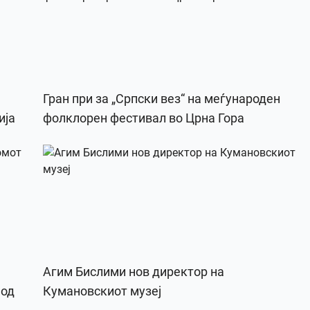
Гран при за „Српски вез“ на меѓународен
ија
фолклорен фестивал во Црна Гора
Агим Бислими нов директор на
 од
Кумановскиот музеј