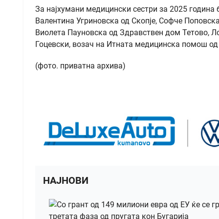
За најхумани медицински сестри за 2025 година 
Валентина Угриновска од Скопје, Софче Поповска
Виолета Пауновска од Здравствен дом Тетово, Л
Гоцевски, возач на Итната медицинска помош од
(фото. приватна архива)
НАЈНОВИ