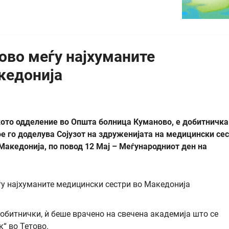
ово меѓу најхуманите
кедонија
кото одделение во Општа болница Куманово, е добитничка
е го доделува Сојузот на здруженијата на медицински се
Македонија, по повод 12 Мај – Меѓународниот ден на
добитнички, ѝ беше врачено на свечена академија што се
“ во Тетово.