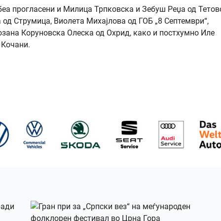
беа прогласени и Милица Трпковска и Зебуш Реџа од Тетов
 од Струмица, Виолета Михајлова од ГОБ „8 Септември“,
озана Коруновска Олеска од Охрид, како и постхумно Иле
 Кочани.