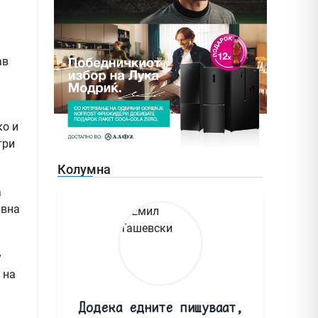
ав
ко и
три
Колумна
а
авна
у
 на
Додека едните пишуваат,