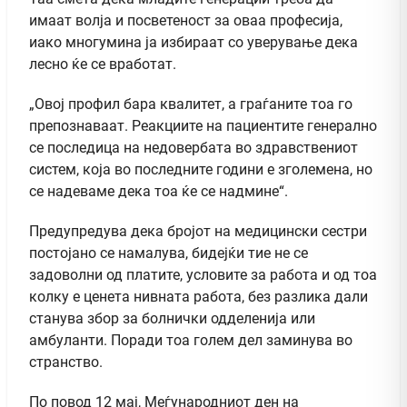
имаат волја и посветеност за оваа професија,
иако многумина ја избираат со уверување дека
лесно ќе се вработат.
„Овој профил бара квалитет, а граѓаните тоа го
препознаваат. Реакциите на пациентите генерално
се последица на недовербата во здравствениот
систем, која во последните години е зголемена, но
се надеваме дека тоа ќе се надмине“.
Предупредува дека бројот на медицински сестри
постојано се намалува, бидејќи тие не се
задоволни од платите, условите за работа и од тоа
колку е ценета нивната работа, без разлика дали
станува збор за болнички одделенија или
амбуланти. Поради тоа голем дел заминува во
странство.
По повод 12 мај, Меѓународниот ден на