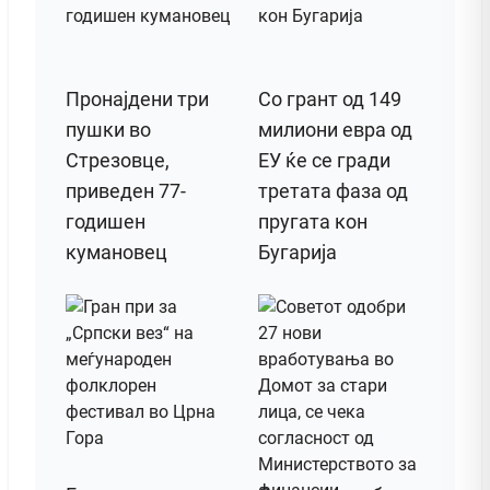
Пронајдени три
Со грант од 149
пушки во
милиони евра од
Стрезовце,
ЕУ ќе се гради
приведен 77-
третата фаза од
годишен
пругата кон
кумановец
Бугарија