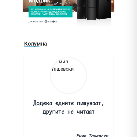
Колумна
Додека едните пишуваат,
другите не читаат
Емил Ташевски