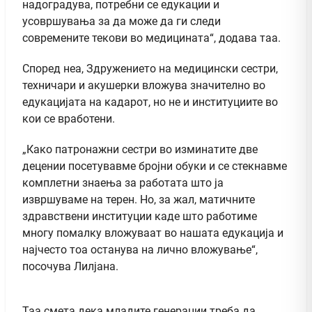
надоградува, потребни се едукации и
усовршувања за да може да ги следи
современите текови во медицината“, додава таа.
Според неа, Здружението на медицински сестри,
техничари и акушерки вложува значително во
едукацијата на кадарот, но не и институциите во
кои се вработени.
„Како патронажни сестри во изминатите две
децении посетувавме бројни обуки и се стекнавме
комплетни знаења за работата што ја
извршуваме на терен. Но, за жал, матичните
здравствени институции каде што работиме
многу помалку вложуваат во нашата едукација и
најчесто тоа останува на лично вложување“,
посочува Лилјана.
Таа смета дека младите генерации треба да