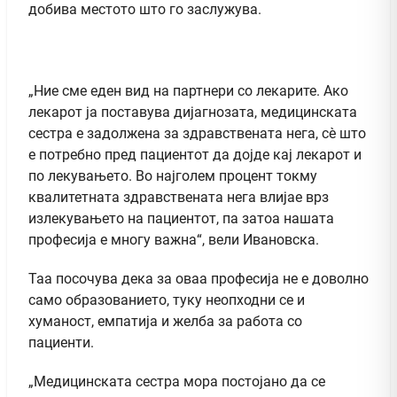
добива местото што го заслужува.
„Ние сме еден вид на партнери со лекарите. Ако
лекарот ја поставува дијагнозата, медицинската
сестра е задолжена за здравствената нега, сè што
е потребно пред пациентот да дојде кај лекарот и
по лекувањето. Во најголем процент токму
квалитетната здравствената нега влијае врз
излекувањето на пациентот, па затоа нашата
професија е многу важна“, вели Ивановска.
Таа посочува дека за оваа професија не е доволно
само образованието, туку неопходни се и
хуманост, емпатија и желба за работа со
пациенти.
„Медицинската сестра мора постојано да се