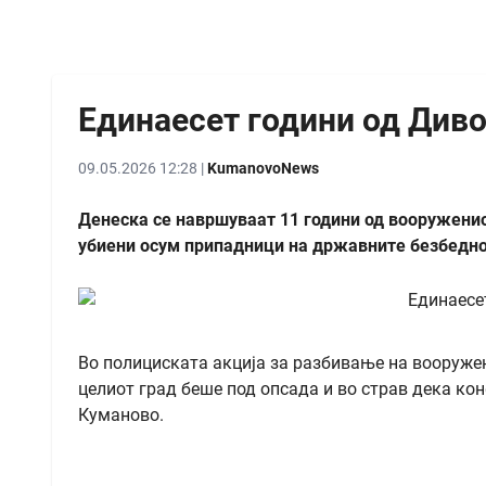
Единаесет години од Див
09.05.2026 12:28 |
KumanovoNews
Денеска се навршуваат 11 години од вооруженио
убиени осум припадници на државните безбеднос
Во полициската акција за разбивање на вооружена
целиот град беше под опсада и во страв дека ко
Куманово.