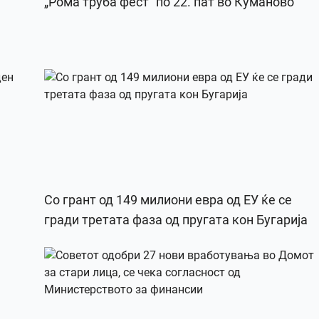
„Рома труба фест“ по 22. пат во Куманово
Со грант од 149 милиони евра од ЕУ ќе се
гради третата фаза од пругата кон Бугарија