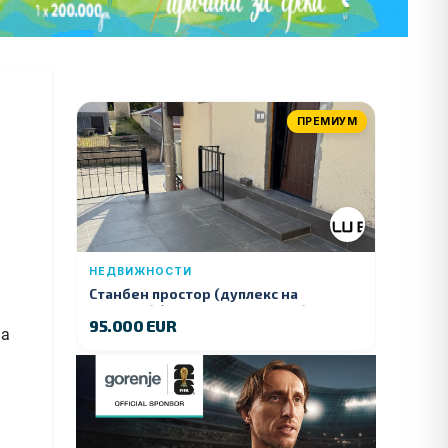
ПРЕМИУМ
НЕДВИЖНОСТИ
Станбен простор (дуплекс на
продажба) – Ул. Стојан Арсов бр. 1,
95.000 EUR
Куманово
 а