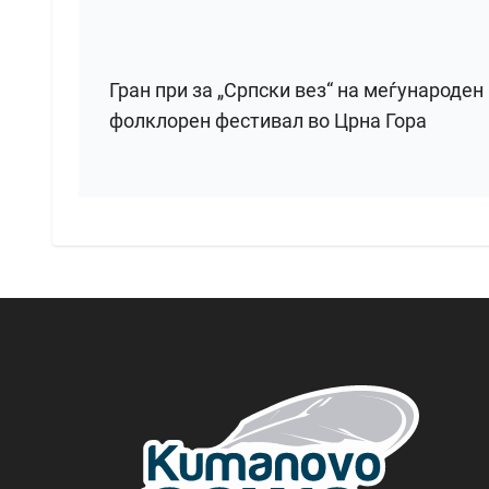
Гран при за „Српски вез“ на меѓународен
фолклорен фестивал во Црна Гора