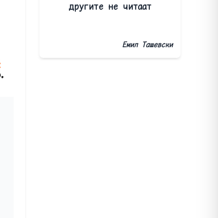
другите не читаат
Емил Ташевски