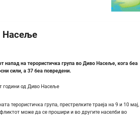
о Насеље
т напад на терористичка група во Диво Насеље, кога беа
ни сили, а 37 беа повредени.
та терористичка група, престрелките траеја на 9 и 10 мај,
нфликтот може да се прошири и во другите населби во