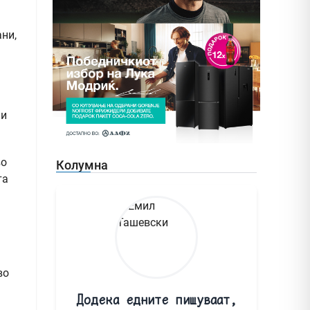
ни,
ии
во
Колумна
та
во
Додека едните пишуваат,