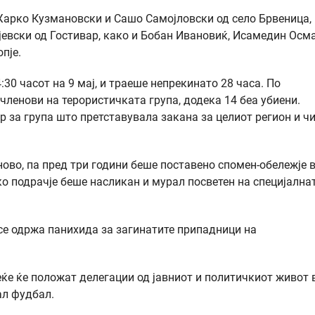
 Жарко Кузмановски и Сашо Самојловски од село Брвеница,
евски од Гостивар, како и Бобан Ивановиќ, Исамедин Осма
пје.
:30 часот на 9 мај, и траеше непрекинато 28 часа. По
ленови на терористичката група, додека 14 беа убиени.
 за група што претставувала закана за целиот регион и ч
ово, па пред три години беше поставено спомен-обележје 
ко подрачје беше насликан и мурал посветен на специјална
 се одржа панихида за загинатите припадници на
ќе ќе положат делегации од јавниот и политичкиот живот 
ал фудбал.