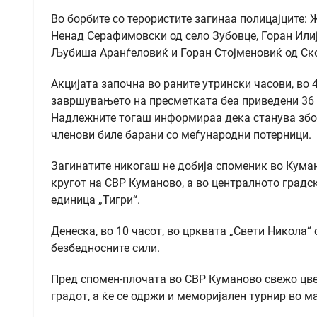
Во борбите со терористите загинаа полицајците:
Ненад Серафимовски од село Зубовце, Горан Илиј
Љубиша Аранѓеловиќ и Горан Стојменовиќ од Ско
Акцијата започна во раните утрински часови, во 4
завршувањето на пресметката беа приведени 36 ч
Надлежните тогаш информираа дека станува збор
членови биле барани со меѓународни потерници.
Загинатите никогаш не добија споменик во Куман
кругот на СВР Куманово, а во централното градс
единица „Тигри“.
Денеска, во 10 часот, во црквата „Свети Никола“
безбедносните сили.
Пред спомен-плочата во СВР Куманово свежо цве
градот, а ќе се одржи и меморијален турнир во м