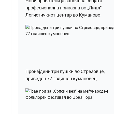
Нови вработени ја започнаа својата
професионална приказна во „Лидл“
Логистичкиот центар во Куманово
Пронајдени три пушки во Стрезовце,
приведен 77-годишен кумановец