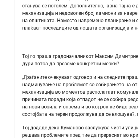
станува сè поголем. Дополнително, јавна тајна е
механизација и недоволен број камиони за навре
на општината. Наместо навремено планирање и об
плаќаат последиците од лошата организација и н
Тој го праша градоначалникот Максим Димитриевс
дури потоа да преземе конкретни мерки?
„Граѓаните очекуваат одговор и на следните пра
надминување на проблемот со собирањето на от
механизација во моментов располагаат комуналн
причината поради која отпадот не се собира ред
на нови возила и опрема и во кој рок ќе биде реа
состојбата на терен продолжува да се влошува?,
Тој додаде дека Куманово заслужува чисти улици
решава проблемите пред тие да прераснат во кр