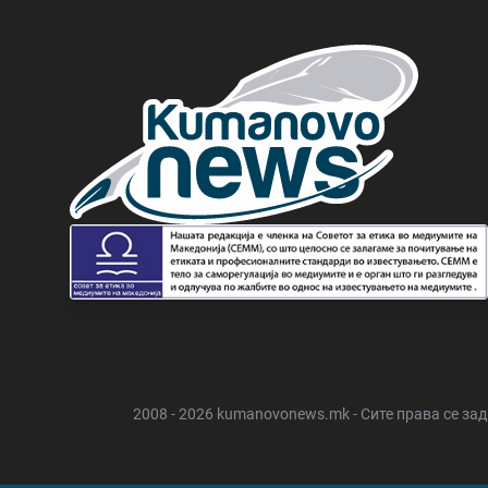
2008 - 2026 kumanovonews.mk - Сите права се за