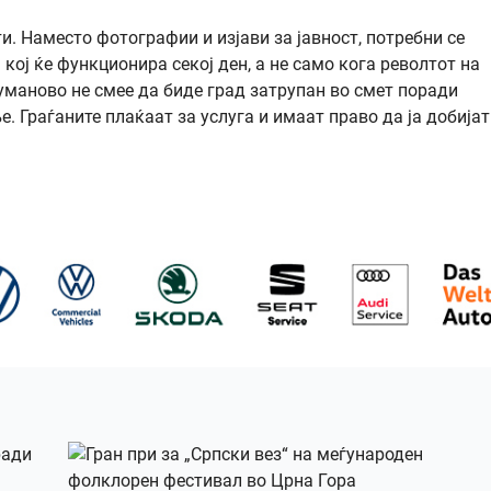
и. Наместо фотографии и изјави за јавност, потребни се
кој ќе функционира секој ден, а не само кога револтот на
Куманово не смее да биде град затрупан во смет поради
 Граѓаните плаќаат за услуга и имаат право да ја добијат