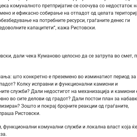
 дека комуналното претпријатие се соочува со недостаток н
мено и ефикасно собирање на отпадот од целата териториј
езбедување на потребните ресурси, граѓаните денес ги
едоволните капацитети“, кажа Ристовски.
ки, дали чека Куманово целосно да се затрупа во смет, 
шања: што конкретно е преземено во изминатиот период за
падот? Колку исправни и функционални камиони и
ите служби? Дали недостигот на механизација и камиони 
овно во сите делови од градот? Дали постои план за набав
лизиран? Зошто и покрај бројните реакции од граѓаните,
 праша Ристовски.
, функционални комунални служби и локална власт која ќе
иза.