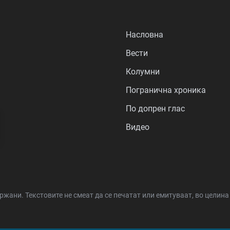
Насловна
Вести
Колумни
Погранична хроника
По допрен глас
Видео
држани.
Текстовите не смеат да се печатат или емитуваат, во целин