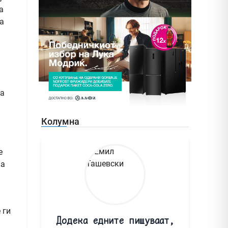
а
а
па
Колумна
е
ка
 ги
Додека едните пишуваат,