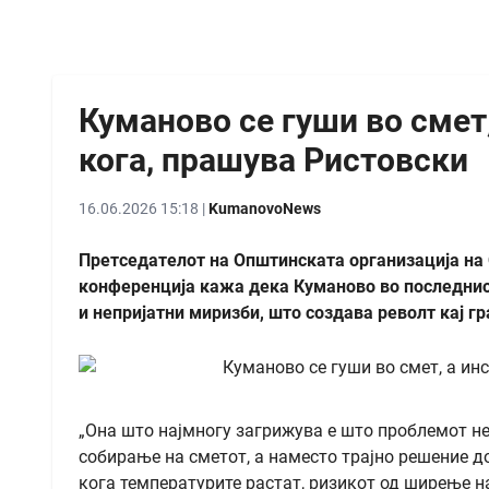
Куманово се гуши во смет,
кога, прашува Ристовски
16.06.2026 15:18 |
KumanovoNews
Претседателот на Општинската организација на 
конференција кажа дека Куманово во последниот
и непријатни миризби, што создава револт кај гр
„Она што најмногу загрижува е што проблемот не
собирање на сметот, а наместо трајно решение 
кога температурите растат, ризикот од ширење на