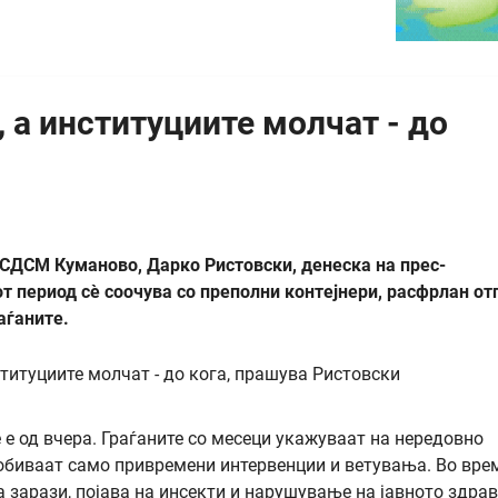
 а институциите молчат - до
СДСМ Куманово, Дарко Ристовски, денеска на прес-
 период сè соочува со преполни контејнери, расфрлан от
аѓаните.
 е од вчера. Граѓаните со месеци укажуваат на нередовно
добиваат само привремени интервенции и ветувања. Во вре
 зарази, појава на инсекти и нарушување на јавното здрав