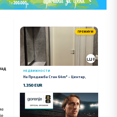
ПРЕМИУМ
пад
НЕДВИЖНОСТИ
На Продажба Стан 64m² – Центар,
Куманово
1.350 EUR
ме
је