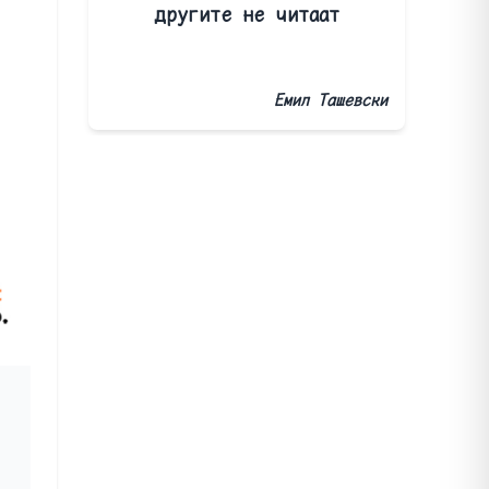
другите не читаат
Емил Ташевски