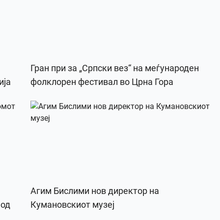
Гран при за „Српски вез“ на меѓународен
ија
фолклорен фестивал во Црна Гора
Агим Бислими нов директор на
 од
Кумановскиот музеј