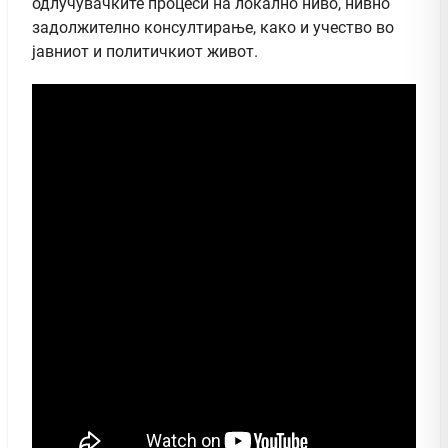
одлучувачките процеси на локално ниво, нивно
задолжително консултирање, како и учество во
јавниот и политичкиот живот.