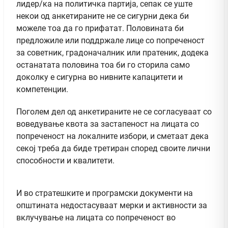
лидер/ка на политичка партија, сепак се уште
некои од анкетираните не се сигурни дека би
можеле тоа да го прифатат. Половината би
предложиле или поддржале лице со попреченост
за советник, градоначалник или пратеник, додека
останатата половина тоа би го сторила само
доколку е сигурна во нивните капацитети и
компетенции.
Поголем дел од анкетираните не се согласуваат со
воведување квота за застапеност на лицата со
попреченост на локалните избори, и сметаат дека
секој треба да биде третиран според своите лични
способности и квалитети.
И во стратешките и програмски документи на
општината недостасуваат мерки и активности за
вклучување на лицата со попреченост во