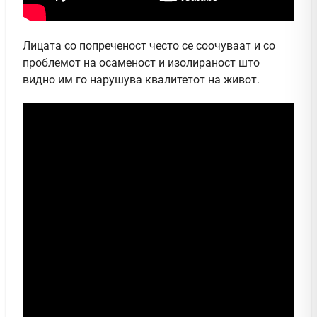
Лицата со попреченост често се соочуваат и со
проблемот на осаменост и изолираност што
видно им го нарушува квалитетот на живот.