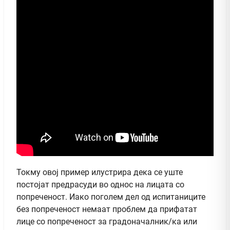
Токму овој пример илустрира дека се уште
постојат предрасуди во однос на лицата со
попреченост. Иако поголем дел од испитаниците
без попреченост немаат проблем да прифатат
лице со попреченост за градоначалник/ка или