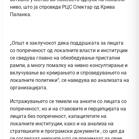
ниво, што ја спроведе РЦС Спектар од Крива
Паланка.
„Општ е заклучокот дека поддршката за лицата
со попреченост од локалните власти и институции
се сведува главно на обезбедување пристапни
рампи, а многу помалку на нивно консултирање и
вклучување во креирањето и спроведувањето на
локалните политики“, се наведува во анализата на
организацијата.
Истражувањето се темели на анкети со лицата со
попреченост, но и на ставовите и перцепцијата на
лицата без попреченост, капацитетите на
локалните институции, како и на анализа на
стратешките и програмски документи , со цел да
се согледаат мерките што се преземаат за овие