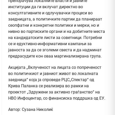
препорачува локалните власти и јавните
институции да ги вклучат директно во
консултативните и одлучувачки процеси во
заедницата, а политичките партии да планираат
сеопфатни и конкретни политики и мерки, но и
нивно во партиските органи и на добитните места
на кандидатските листи за советници. Потребни
се и едуктивно-информативни кампањи за
јавноста за да се зголеми свеста и да надминат
предрасудите кон оваа маргинализирана група.
Акцијата „Вклученост на лицата со попреченост
во политичкиот и јавниот живот во локалната
заедница“ која ја спроведе РЦС„Спектар“ од
Крива Паланка се реализира во рамки на
проектот „Здружени за активно граѓанство“ на
НВО Инфоцентар, со финансиска поддршка од ЕУ.
Автор: Сузана Николиќ