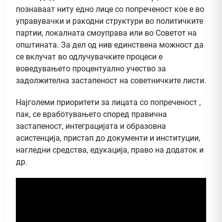
познаваат ниту едно лице со попреченост кое е во
управувачки и ракодни структури во политичките
партии, локалната смоуправа или во Советот на
општината. За дел од нив единствена можност да
се вклучат во одлучувачките процеси е
воведувањето процентуално учество за
задолжителна застапеност на советничките листи.
Најголеми приоритети за лицата со попреченост ,
пак, се вработувањето според правична
застапеност, интеграцијата и образовна
асистенција, пристап до документи и институции,
нагледни средства, едукација, право на додаток и
др.