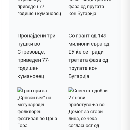
Пронајдени три
Со грант од 149
пушки во
милиони евра од
Стрезовце,
ЕУ ќе се гради
приведен 77-
третата фаза од
годишен
пругата кон
кумановец
Бугарија