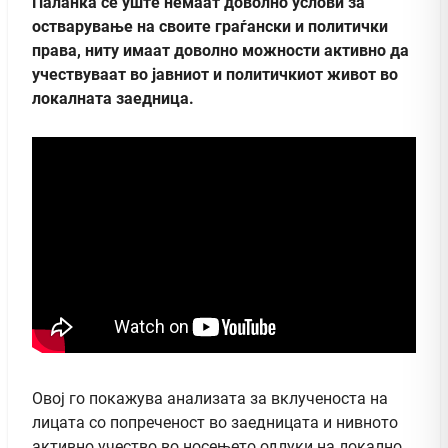
Паланка се уште немаат доволно услови за
остварување на своите граѓански и политички
права, ниту имаат доволно можности активно да
учествуваат во јавниот и политичкиот живот во
локалната заедница.
Овој го покажува анализата за вклученоста на
лицата со попреченост во заедницата и нивното
активно учество во носењето одлуки на локално