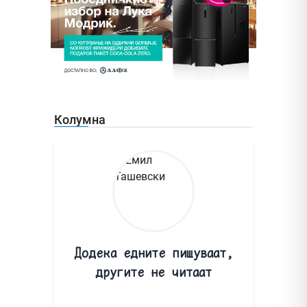
Колумна
Додека едните пишуваат,
другите не читаат