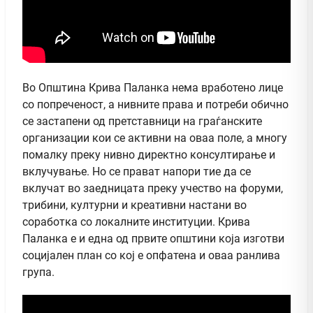
Во Општина Крива Паланка нема вработено лице
со попреченост, а нивните права и потреби обично
се застапени од претставници на граѓанските
организации кои се активни на оваа поле, а многу
помалку преку нивно директно консултирање и
вклучување. Но се прават напори тие да се
вклучат во заедницата преку учество на форуми,
трибини, културни и креативни настани во
соработка со локалните институции. Крива
Паланка е и една од првите општини која изготви
социјален план со кој е опфатена и оваа ранлива
група.