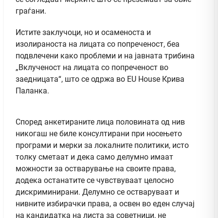
граѓани.
Истите заклучоци, но и осаменоста и
изолираноста на лицата со попреченост, беа
подвлечени како проблеми и на јавната трибина
„Вклученост на лицата со попреченост во
заедницата“, што се одржа во EU House Крива
Паланка.
Според анкетираните лица половината од нив
никогаш не биле консултирани при носењето
програми и мерки за локалните политики, исто
толку сметаат и дека само делумно имаат
можности за остварување на своите права,
додека останатите се чувствуваат целосно
дискриминирани. Делумно се остваруваат и
нивните избирачки права, а освен во еден случај
на кандидатка на листа за советници, не