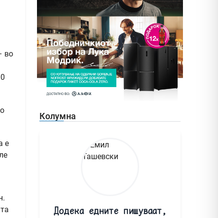
– во
00
до
Колумна
а е
ле
н.
ата
Додека едните пишуваат,