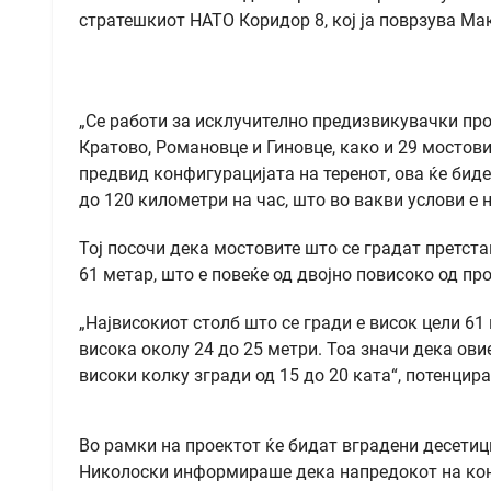
стратешкиот НАТО Коридор 8, кој ја поврзува Ма
„Се работи за исклучително предизвикувачки про
Кратово, Романовце и Гиновце, како и 29 мостови
предвид конфигурацијата на теренот, ова ќе биде
до 120 километри на час, што во вакви услови е 
Тој посочи дека мостовите што се градат претст
61 метар, што е повеќе од двојно повисоко од пр
„Највисокиот столб што се гради е висок цели 61
висока околу 24 до 25 метри. Тоа значи дека ови
високи колку згради од 15 до 20 ката“, потенцир
Во рамки на проектот ќе бидат вградени десетиц
Николоски информираше дека напредокот на конс