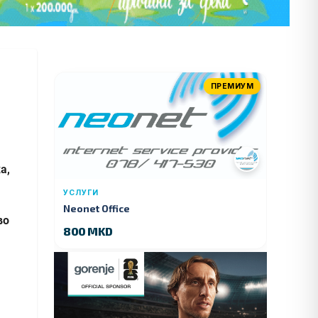
ПРЕМИУМ
а,
УСЛУГИ
Neonet Office
во
800 MKD