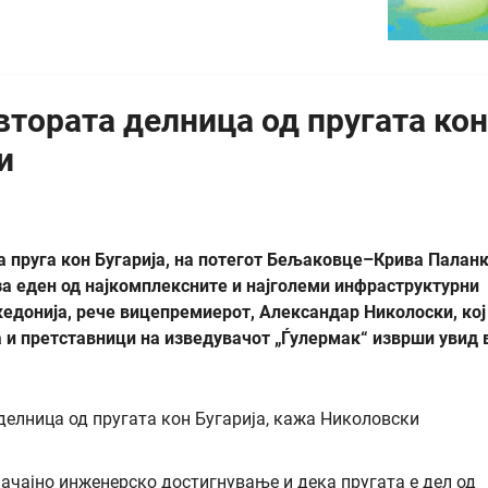
втората делница од пругата кон
и
 пруга кон Бугарија, на потегот Бељаковце–Крива Паланк
за еден од најкомплексните и најголеми инфраструктурни
едонија, рече вицепремиерот, Александар Николоски, кој
 и претставници на изведувачот „Ѓулермак“ изврши увид 
ачајно инженерско достигнување и дека пругата е дел од