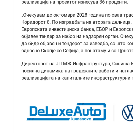
реализација на проектот изнесува 36 проценти.
„Очекувам до октомври 2028 година по оваа трас
Коридорот 8. По изградбата на втората делница, 
Европската инвестициска банка, ЕБОР и Европскат
објавен тендер за избор на надзорен орган. Очек
да биде објавен и тендерот за изведба, со што к
односно Скопје со Софија, а понатаму и со Црнот
Директорот на ЈП МЖ Инфраструктура, Синиша Ив
посилна динамика на градежните работи и наглас
реализацијата на капиталните инфраструктурни 