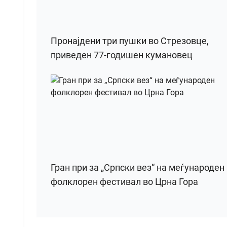
Пронајдени три пушки во Стрезовце,
приведен 77-годишен кумановец
Гран при за „Српски вез“ на меѓународен
фолклорен фестивал во Црна Гора