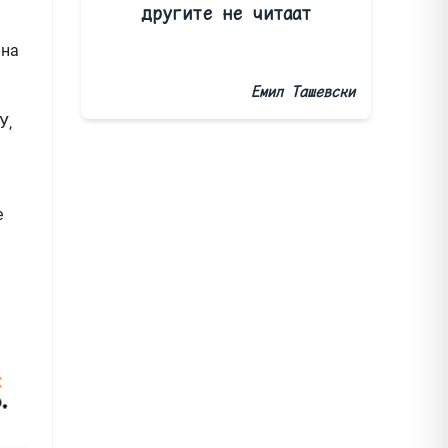
другите не читаат
 на
Емил Ташевски
У,
е