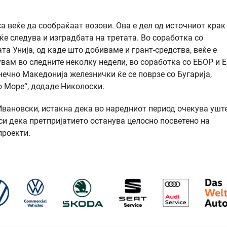
а веќе да сообраќаат возови. Ова е дел од источниот крак
ќе следува и изградбата на третата. Во соработка со
а Унија, од каде што добиваме и грант-средства, веќе е
увам во следните неколку недели, во соработка со ЕБОР и Е
онечно Македонија железнички ќе се поврзе со Бугарија,
о Море“, додаде Николоски.
ановски, истакна дека во наредниот период очекува ушт
и дека претпријатието останува целосно посветено на
проекти.