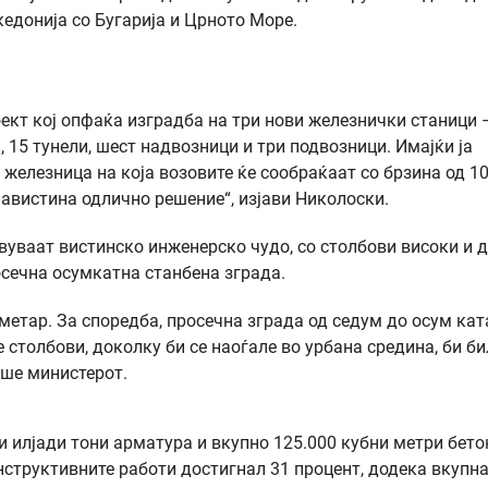
кедонија со Бугарија и Црното Море.
ект кој опфаќа изградба на три нови железнички станици 
, 15 тунели, шест надвозници и три подвозници. Имајќи ја
 железница на која возовите ќе сообраќаат со брзина од 1
навистина одлично решение“, изјави Николоски.
авуваат вистинско инженерско чудо, со столбови високи и 
осечна осумкатна станбена зграда.
 метар. За споредба, просечна зграда од седум до осум кат
е столбови, доколку би се наоѓале во урбана средина, би би
аше министерот.
и илјади тони арматура и вкупно 125.000 кубни метри бето
труктивните работи достигнал 31 процент, додека вкупн