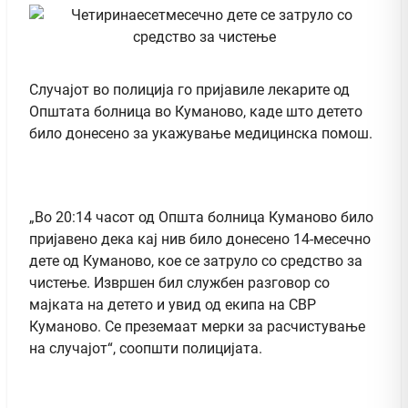
Случајот во полиција го пријавиле лекарите од
Општата болница во Куманово, каде што детето
било донесено за укажување медицинска помош.
„Во 20:14 часот од Општа болница Куманово било
пријавено дека кај нив било донесено 14-месечно
дете од Куманово, кое се затруло со средство за
чистење. Извршен бил службен разговор со
мајката на детето и увид од екипа на СВР
Куманово. Се преземаат мерки за расчистување
на случајот“, соопшти полицијата.