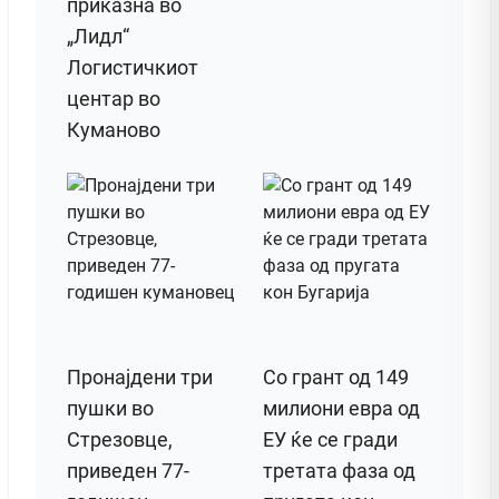
приказна во
„Лидл“
Логистичкиот
центар во
Куманово
Пронајдени три
Со грант од 149
пушки во
милиони евра од
Стрезовце,
ЕУ ќе се гради
приведен 77-
третата фаза од