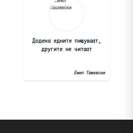
Додека едните пишуваат,
другите не читаат
Емил Ташевски