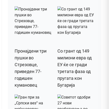
Пронајдени три
Со грант од 149
пушки во
милиони евра од
Стрезовце,
ЕУ ќе се гради
приведен 77-
третата фаза од
годишен
пругата кон
кумановец
Бугарија