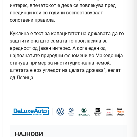
интерес, впечатокот е дека се повлекува пред
поединци кои со години воспоставуваат
сопствени правила.
Куклица е тест за капацитетот на државата да го
заштити она што самата го прогласила за
вредност од јавен интерес. А кога еден од
најпознатите природни феномени во Македонија
станува пример за институционална немоќ,
штетата е врз угледот на целата држава“, велат
од Левица.
НАЈНОВИ