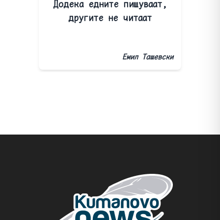
Додека едните пишуваат,
другите не читаат
Емил Ташевски