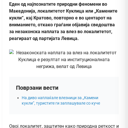
Еден од најпознатите природни феномени во
Македонија, локалитетот Куклица или „Камените
кукли“, кај Кратово, повторно е во центарот на
вниманието, откако граѓани објавија сведоштва
за незаконска наплата за влез во локалитетот,
реагираат од партијата Левица.
Поврзани вести
На диво наплаќале влезници за „Камени
кукли“, туристите ги заплашувале со куче
Овој локалитет, заштитен како природна реткост и