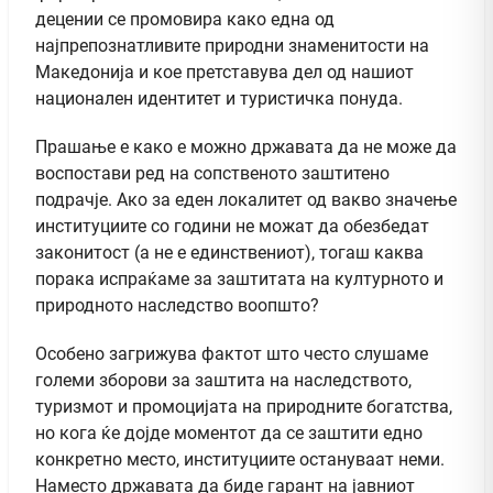
децении се промовира како една од
најпрепознатливите природни знаменитости на
Македонија и кое претставува дел од нашиот
национален идентитет и туристичка понуда.
Прашање е како е можно државата да не може да
воспостави ред на сопственото заштитено
подрачје. Ако за еден локалитет од вакво значење
институциите со години не можат да обезбедат
законитост (а не е единствениот), тогаш каква
порака испраќаме за заштитата на културното и
природното наследство воопшто?
Особено загрижува фактот што често слушаме
големи зборови за заштита на наследството,
туризмот и промоцијата на природните богатства,
но кога ќе дојде моментот да се заштити едно
конкретно место, институциите остануваат неми.
Наместо државата да биде гарант на јавниот