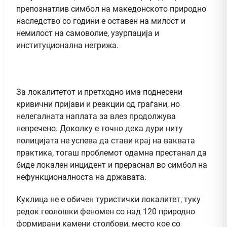
препознатлив симбол на македонското природно
наследство со години е оставен на милост и
немилост на самоволие, узурпација и
институционална негрижа.
За локалитетот и претходно има поднесени
кривични пријави и реакции од граѓани, но
нелегалната наплата за влез продолжува
непречено. Доколку е точно дека дури ниту
полицијата не успева да стави крај на ваквата
практика, тогаш проблемот одамна престанал да
биде локален инцидент и прераснал во симбол на
нефункционалноста на државата.
Куклица не е обичен туристички локалитет, туку
редок геолошки феномен со над 120 природно
формирани камени столбови, место кое со