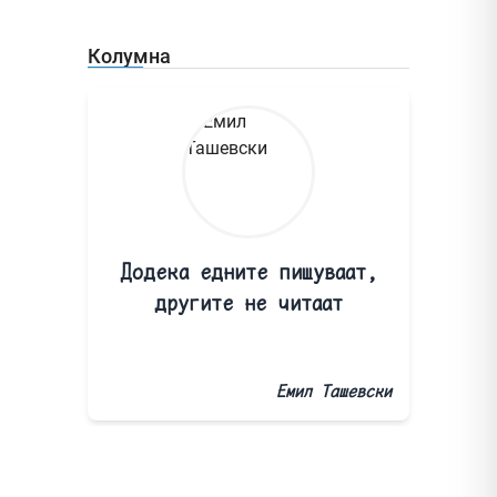
Колумна
Додека едните пишуваат,
другите не читаат
Емил Ташевски