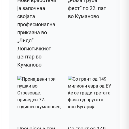
Нови вработени
„Рома труба
ја започнаа
фест“ по 22. пат
својата
во Куманово
професионална
приказна во
„Лидл“
Логистичкиот
центар во
Куманово
Пронајдени три
Со грант од 149