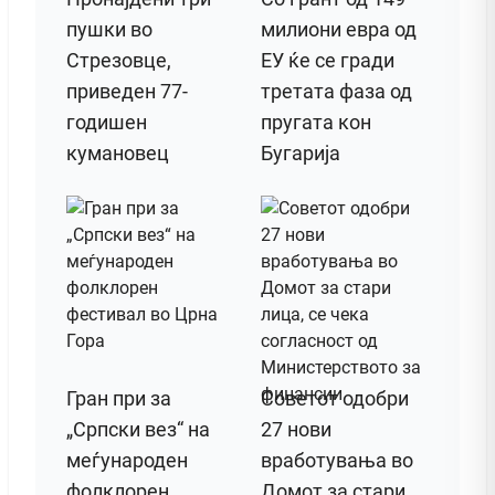
пушки во
милиони евра од
Стрезовце,
ЕУ ќе се гради
приведен 77-
третата фаза од
годишен
пругата кон
кумановец
Бугарија
Гран при за
Советот одобри
„Српски вез“ на
27 нови
меѓународен
вработувања во
фолклорен
Домот за стари