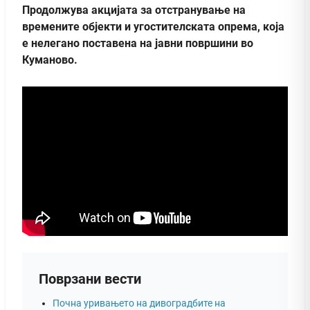
Продолжува акцијата за отстранување на
времените објекти и угостителската опрема, која
е нелегано поставена на јавни површини во
Куманово.
Поврзани вести
Почна уривањето на дивоградбите на