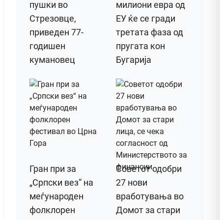
пушки во
милиони евра од
Стрезовце,
ЕУ ќе се гради
приведен 77-
третата фаза од
годишен
пругата кон
кумановец
Бугарија
Гран при за
Советот одобри
„Српски вез“ на
27 нови
меѓународен
вработувања во
фолклорен
Домот за стари