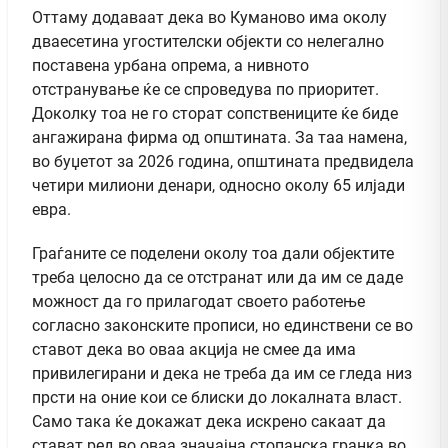
Оттаму додаваат дека во Куманово има околу
дваесетина угостителски објекти со нелегално
поставена урбана опрема, а нивното
отстранување ќе се спроведува по приоритет.
Доколку тоа не го сторат сопствениците ќе биде
ангажирана фирма од општината. За таа намена,
во буџетот за 2026 година, општината предвидела
четири милиони денари, односно околу 65 илјади
евра.
Граѓаните се поделени околу тоа дали објектите
треба целосно да се отстранат или да им се даде
можност да го прилагодат своето работење
согласно законските прописи, но единствени се во
ставот дека во оваа акција не смее да има
привилегирани и дека не треба да им се гледа низ
прсти на оние кои се блиски до локалната власт.
Само така ќе докажат дека искрено сакаат да
стават ред во оваа значајна стопанска гранка во