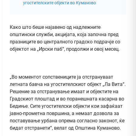
угостителските објекти во Куманово
Како што беше најавено од надлежните
општински служби, акцијата, која започна пред
празниците во централното градско подрачје со
објектот на „Ирски паб“, продолжи и овој месец.
„Во моментот сопствениците ја отстрануваат
летната бавча на угостителскиот објект „Ла Вита“.
Решение за отстранување имаат и објектите на
Градскиот плоштад и во поранешната касарна во
Бедиње. Сите угостителски објекти кои зафаќаат
јавно-прометна површина, а немаат дозвола за
поставување урбана опрема согласно законот, ќе
бидат отстранети“, велат од Општина Куманово.