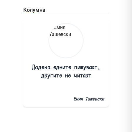
Колумна
Додека едните пишуваат,
другите не читаат
Емил Ташевски