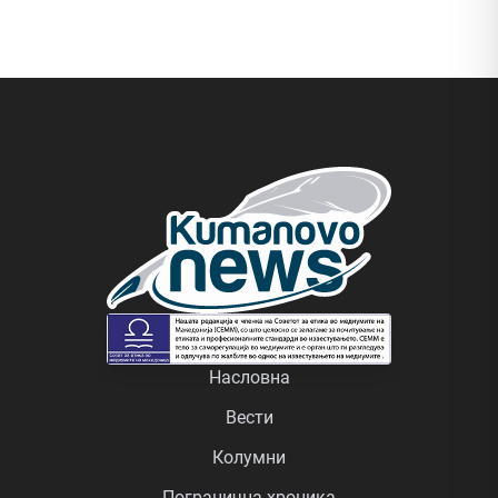
Насловна
Вести
Колумни
Погранична хроника