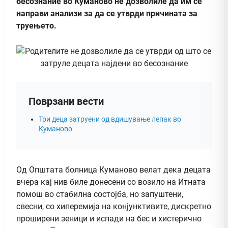
бесознание во Куманово не дозволиле да им се
направи анализи за да се утврди причината за
труењето.
Поврзани вести
Три деца затруени од вдишување лепак во
Куманово
Од Општата болница Куманово велат дека децата
вчера кај нив биле донесени со возило на Итната
помош во стабилна состојба, но запуштени,
свесни, со хиперемија на конјунктивите, дискретно
проширени зеници и испади на бес и хистерично