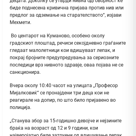
децата. Доколку се утврди нивна одговорност ќе
биде поднесена кривична пријава против нив или
предлог за одземање на старателството“, изјави
Мехмети.
Во центарот на Куманово, особено околу
градскиот плоштад, речиси секојдневно граѓаните
гледаат малолетници кои вдишуваат лепак, и
покрај бројните предупредувања за сериозните
последици врз нивното здравје, оваа појава не се
санкционира.
Вчера околу 10:40 часот на улицата „Професор
Мијалковиќ“ се пронајдени три деца кои не
реагирале на допир, по што било пријавено во
полиција.
„Станува збор за 15-годишно девојче и нејзините
браќа на возраст од 12 и 9 години, кои
најверојатно биле затруени од вдишување лепак.