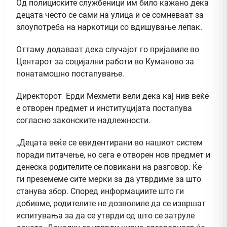
Од полициските службеници им било кажано дека
децата често се сами на улица и се сомневаат за
злоупотреба на наркотици со вдишување лепак.
Оттаму додаваат дека случајот го пријавиле во
Центарот за социјални работи во Куманово за
понатамошно постапување.
Директорот Ерди Мехмети вели дека кај нив веќе
е отворен предмет и институцијата постапува
согласно законските надлежности.
„Децата веќе се евидентирани во нашиот систем
поради питачење, но сега е отворен нов предмет и
денеска родителите се повикани на разговор. Ќе
ги преземеме сите мерки за да утврдиме за што
станува збор. Според информациите што ги
добивме, родителите не дозволиле да се извршат
испитувања за да се утврди од што се затруле