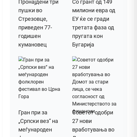
Пронајдени три
Со грант од 149
пушки во
милиони евра од
Стрезовце,
ЕУ ќе се гради
приведен 77-
третата фаза од
годишен
пругата кон
кумановец
Бугарија
Гран при за
Советот одобри
„Српски вез“ на
27 нови
меѓународен
вработувања во