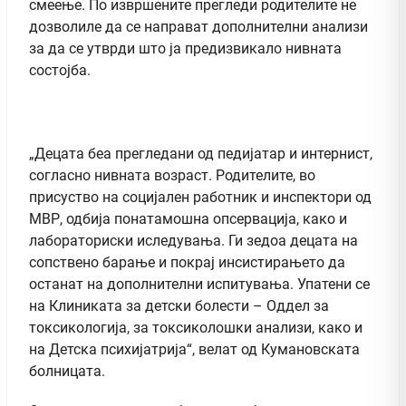
смеење. По извршените прегледи родителите не
дозволиле да се направат дополнителни анализи
за да се утврди што ја предизвикало нивната
состојба.
„Децата беа прегледани од педијатар и интернист,
согласно нивната возраст. Родителите, во
присуство на социјален работник и инспектори од
МВР, одбија понатамошна опсервација, како и
лабораториски иследувања. Ги зедоа децата на
сопствено барање и покрај инсистирањето да
останат на дополнителни испитувања. Упатени се
на Клиниката за детски болести – Оддел за
токсикологија, за токсиколошки анализи, како и
на Детска психијатрија“, велат од Кумановската
болницата.