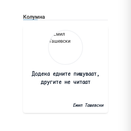
Колумна
Додека едните пишуваат,
другите не читаат
Емил Ташевски