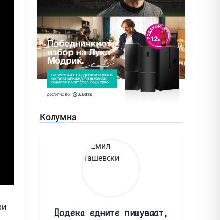
Колумна
ри
Додека едните пишуваат,