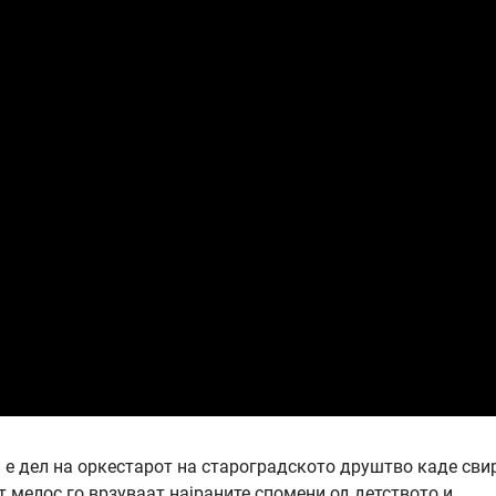
и е дел на оркестарот на староградското друштво каде сви
т мелос го врзуваат најраните спомени од детството и