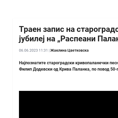
Траен запис на староград
јубилеј на „Распеани Пала
06.06.2023 11:31 |
Жаклина Цветковска
Најпознатите староградски кривопаланечки песн
Филип Додевски од Крива Паланка, по повод 50-