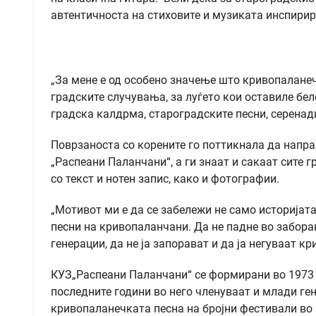
автентичноста на стиховите и музиката инспирир
„За мене е од особено значење што кривопалане
градските случувања, за луѓето кои оставиле бе
градска калдрма, староградските песни, серенади
Поврзаноста со корените го поттикнала да направ
„Распеани Паланчани“, а ги знаат и сакаат сите г
со текст и нотен запис, како и фотографии.
„Мотивот ми е да се забележи не само историјата
песни на кривопаланчани. Да не падне во забора
генерации, да не ја запорават и да ја негуваат 
КУЗ„Распеани Паланчани“ се формирани во 1973 
последните години во него членуваат и млади ген
кривопаланечката песна на бројни фестивали во 