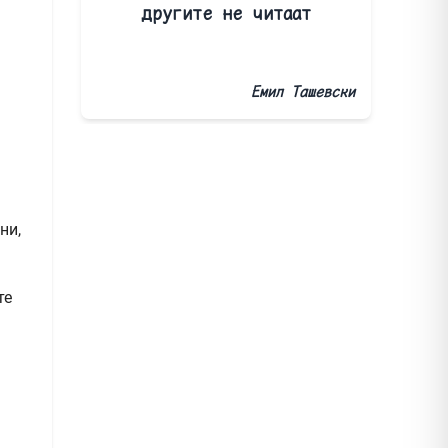
другите не читаат
Емил Ташевски
ни,
те