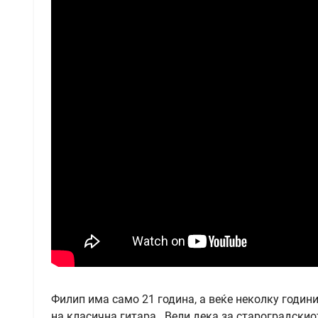
Филип има само 21 година, а веќе неколку годин
на класична гитара. Вели дека за староградскио