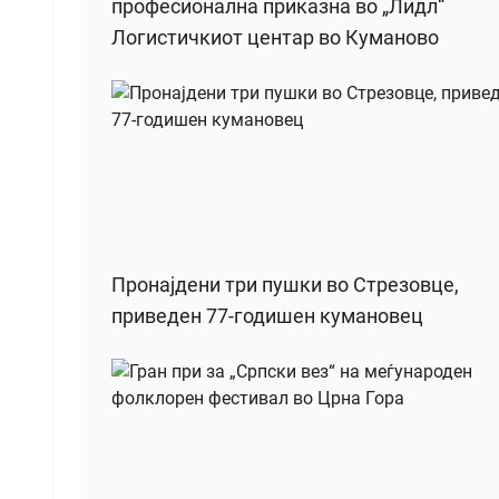
професионална приказна во „Лидл“
Логистичкиот центар во Куманово
Пронајдени три пушки во Стрезовце,
приведен 77-годишен кумановец