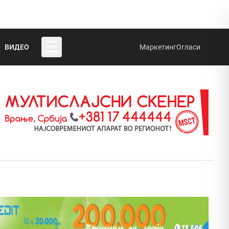
☰
ВИДЕО
Маркетинг
Огласи