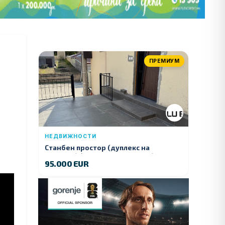
ПРЕМИУМ
НЕДВИЖНОСТИ
Станбен простор (дуплекс на
продажба) – Ул. Стојан Арсов бр. 1,
95.000 EUR
Куманово