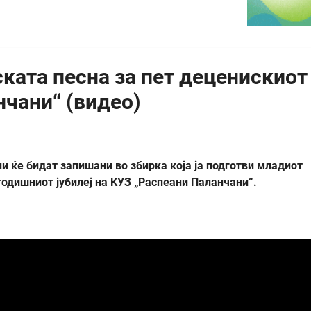
ската песна за пет деценискиот
нчани“ (видео)
и ќе бидат запишани во збирка која ја подготви младиот
годишниот јубилеј на КУЗ „Распеани Паланчани“.