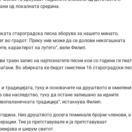
ани од локалната средина.
чката староградска песна зборува за нашето минато,
лег во градот. Преку нив може да се долови некогашната
те, карактерот на луѓето“, вели Филип.
и траен запис на најпознатите песни кои со години ги пеат
раѓани. Во збирката ќе бидат сместени 16 староградски пес
 и традицијата, туку и основачите на друштвото и омилени
в ова наследство, туку да остане запишано за идните
кривопаланечката традиција“, истакнува Филип.
година. Низ друштвото досега поминале бројни членови, а
ерации. Тие ја претставувале и ја претставуваат
земјава и ширум светот.