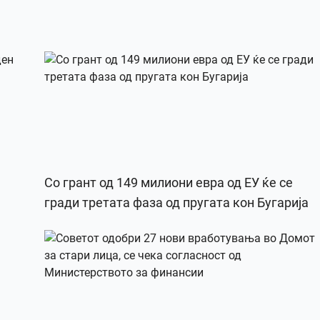
Со грант од 149 милиони евра од ЕУ ќе се
гради третата фаза од пругата кон Бугарија