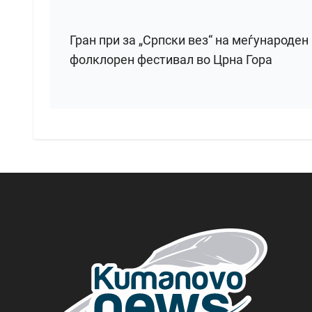
Гран при за „Српски вез“ на меѓународен
фолклорен фестивал во Црна Гора