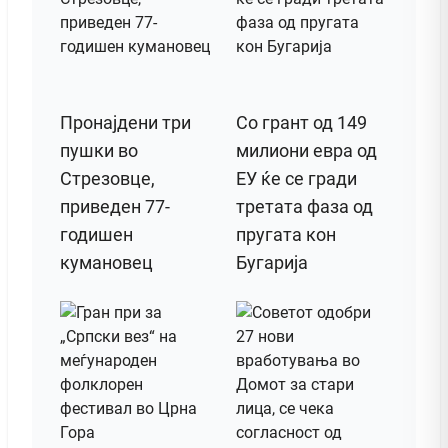
Пронајдени три
Со грант од 149
пушки во
милиони евра од
Стрезовце,
ЕУ ќе се гради
приведен 77-
третата фаза од
годишен
пругата кон
кумановец
Бугарија