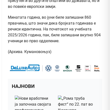
присутен и во другите општини во државата, но и
во повеќе европски земји.
Минатата година, во јуни биле запишани 860
првачиња, што значи дека бројката годинава е
речиси идентична. На почетокот на учебната
2025/2026 година, пак, биле запишани вкупно 904
ученици во прво одделение.
(Архива. Кумановоњуз)
НАЈНОВИ