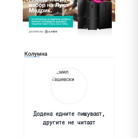
Колумна
Додека едните пишуваат,
другите не читаат