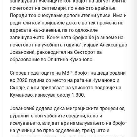
запишуваат учениците кон крајот на август или на
почетокот на септември, по нивното враќање.
Поради тоа очекуваме дополнителни уписи. Има и
родители кои пријавиле дека е во тек промена на
адресата на живеење, па го одложиле
запишувањето. Конечната бројка ќе ја знаеме на
почетокот на учебната година“, изјави Александар
Јовановиќ, раководител на Секторот за
образование во Општина Куманово.
Според податоците на МВР, бројот на деца родени
во 2020 година со место на раѓање Куманово и
Скопје, а кои припаѓаат на уписното подрачје на
Куманово, изнесува околу 1.300.
Јовановиќ додава дека миграциските процеси од
руралните кон урбаните средини, како и
иселувањето, влијаат врз намалувањето на бројот
на ученици во прво одделение, тренд што е