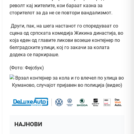
револт кај жителите, кои бараат казна за
сторителот за да не се повтори вандализмот.
Други, пак, на шега настанот го споредуваат со
сцена од српската комедија Жикина династија, во
која еден од главите ликови возеше контејнер по
белградските улици, кој го закачи за колата
додека се паркираше.
(Фото: Фејсбук)
НАЈНОВИ