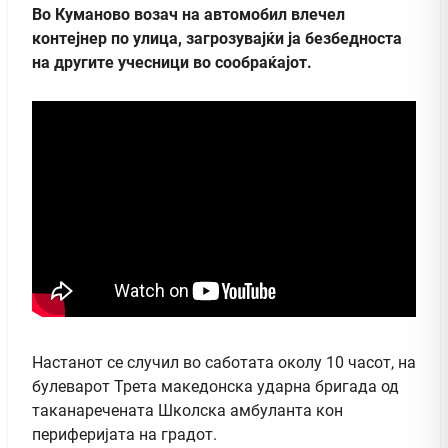
Во Куманово возач на автомобил влечел
контејнер по улица, загрозувајќи ја безбедноста
на другите учесници во сообраќајот.
Настанот се случил во саботата околу 10 часот, на
булеварот Трета македонска ударна бригада од
таканаречената Школска амбуланта кон
периферијата на градот.