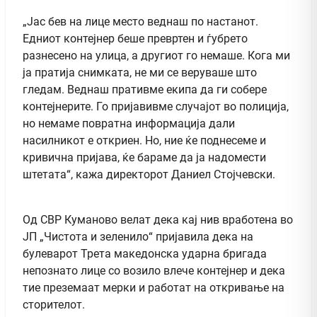
„Јас бев на лице место веднаш по настанот.
Едниот контејнер беше превртен и ѓубрето
разнесено на улица, а другиот го немаше. Кога ми
ја пратија снимката, не ми се веруваше што
гледам. Веднаш пративме екипа да ги собере
контејнерите. Го пријавивме случајот во полиција,
но немаме повратна информација дали
насилникот е откриен. Но, ние ќе поднесеме и
кривична пријава, ќе бараме да ја надомести
штетата“, кажа директорот Даниел Стојчевски.
Од СВР Куманово велат дека кај нив вработена во
ЈП „Чистота и зеленило“ пријавила дека на
булеварот Трета македонска ударна бригада
непознато лице со возило влече контејнер и дека
тие преземаат мерки и работат на откривање на
сторителот.