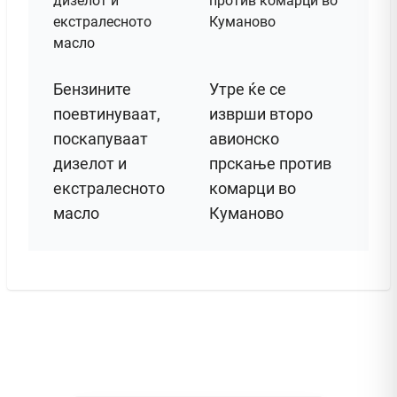
Бензините
Утре ќе се
поевтинуваат,
изврши второ
поскапуваат
авионско
дизелот и
прскање против
екстралесното
комарци во
масло
Куманово