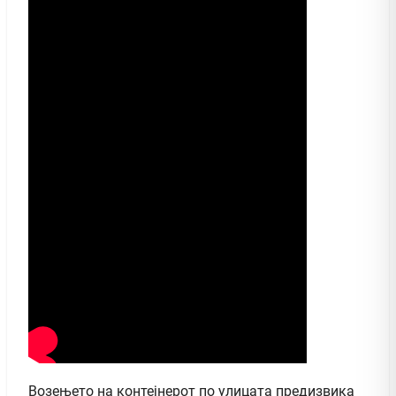
Возењето на контејнерот по улицата предизвика