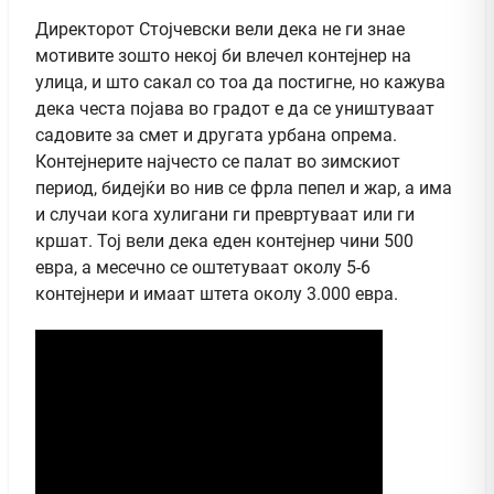
Директорот Стојчевски вели дека не ги знае
мотивите зошто некој би влечел контејнер на
улица, и што сакал со тоа да постигне, но кажува
дека честа појава во градот е да се уништуваат
садовите за смет и другата урбана опрема.
Контејнерите најчесто се палат во зимскиот
период, бидејќи во нив се фрла пепел и жар, а има
и случаи кога хулигани ги превртуваат или ги
кршат. Тој вели дека еден контејнер чини 500
евра, а месечно се оштетуваат околу 5-6
контејнери и имаат штета околу 3.000 евра.