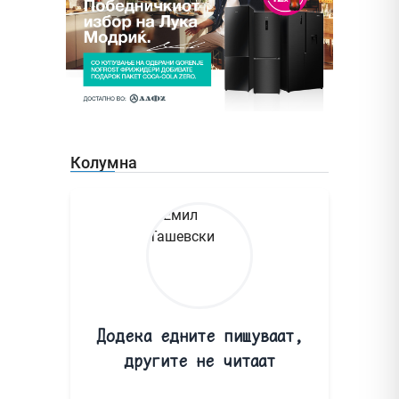
Колумна
Додека едните пишуваат,
другите не читаат