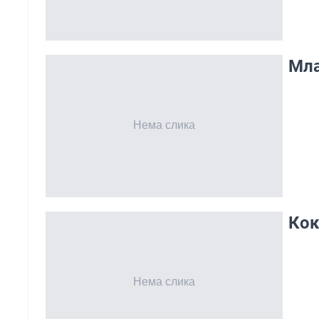
Мла
Кок