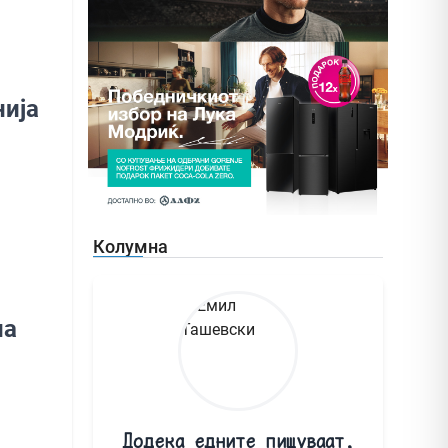
нија
Колумна
на
Додека едните пишуваат,