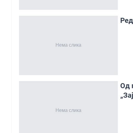
Ред
Од 
„За