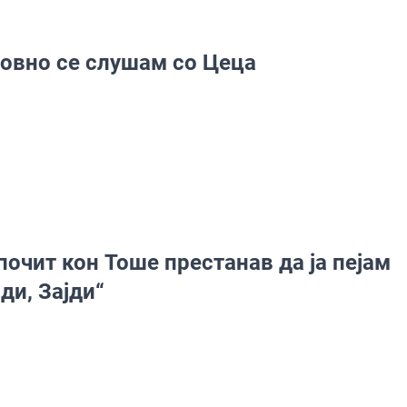
овно се слушам со Цеца
почит кон Тоше престанав да ја пејам
јди, Зајди“