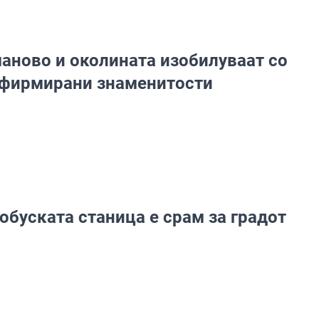
аново и околината изобилуваат со
фирмирани знаменитости
обуската станица е срам за градот