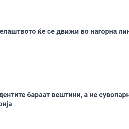
елаштвото ќе се движи во нагорна ли
дентите бараат вештини, а не сувопар
рија