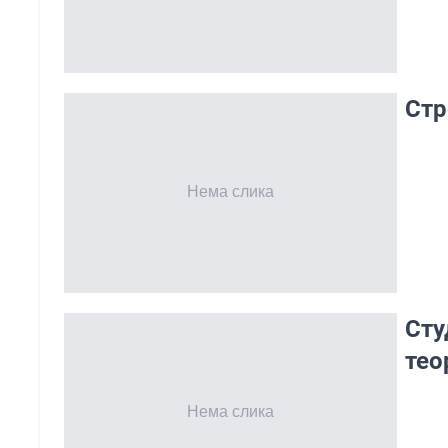
Стр
Сту
тео