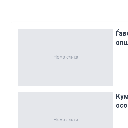
Ѓав
oпш
Кум
осо