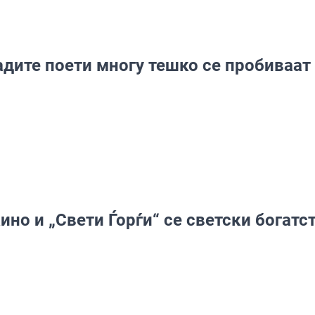
дите поети многу тешко се пробиваат
ино и „Свети Ѓорѓи“ се светски богатс