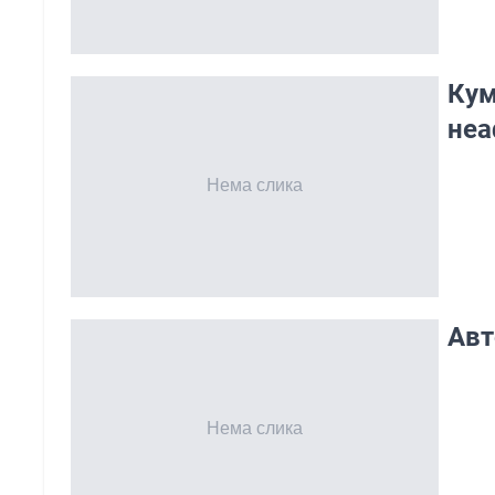
Кум
неа
Авт