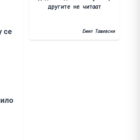
другите не читаат
у се
Емил Ташевски
нило