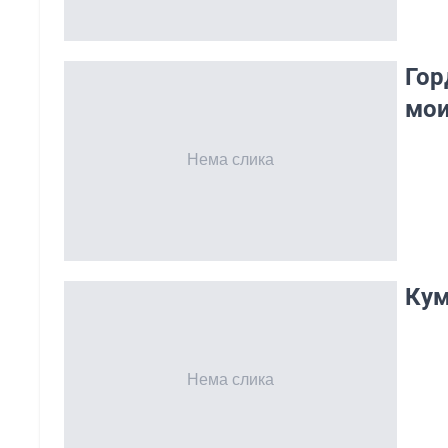
Гор
мои
Кум