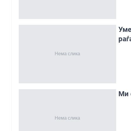
Уме
раѓ
Ми 