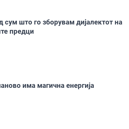
д сум што го зборувам дијалектот на
те предци
аново има магична енергија