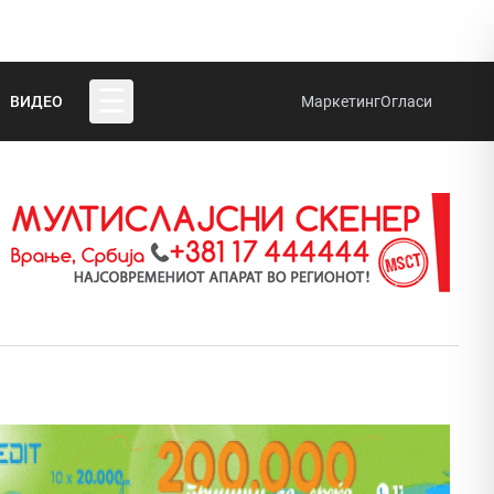
☰
ВИДЕО
Маркетинг
Огласи