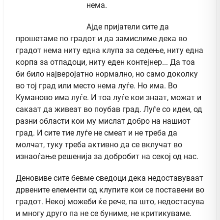
нема.
Ајде пријатели сите да
прошетаме по градот и да замислиме дека во
градот нема ниту една клупа за седење, ниту една
корпа за отпадоци, ниту еден контејнер... Да тоа
би било најверојатно нормално, но само доколку
во тој град или место нема луѓе. Но има. Во
Куманово има луѓе. И тоа луѓе кои знаат, можат и
сакаат да живеат во поубав град. Луѓе со идеи, од
разни области кои му мислат добро на нашиот
град. И сите тие луѓе не смеат и не треба да
молчат, туку треба активно да се вклучат во
изнаоѓање решенија за добробит на секој од нас.
Деновиве сите бевме сведоци дека недоставуваат
дрвените елементи од клупите кои се поставени во
градот. Некој можеби ќе рече, па што, недостасува
и многу друго па не се буниме, не критикуваме.