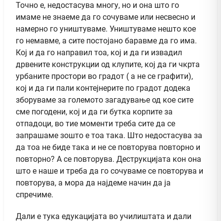
Точно е, недостасува многу, но и она што го
имаме не знаеме да го сочуваме или несвесно и
намерно го уништуваме. Уништуваме нешто кое
го немавме, а сите постојано баравме да го има.
Кој и да го направил тоа, кој и да ги извадил
дрвените конструкции од клупите, кој да ги чкрта
урбаните простори во градот ( а не се графити),
кој и да ги пали контејнерите по градот додека
зборуваме за големото загадување од кое сите
сме погодени, кој и да ги бутка корпите за
отпадоци, во тие моменти треба сите да се
запрашаме зошто е тоа така. Што недостасува за
да тоа не биде така и не се повторува повторно и
повторно? А се повторува. Деструкцијата кон она
што е наше и треба да го сочуваме се повторува и
повторува, а мора да најдеме начин да ја
спречиме.
Дали е тука едукацијата во училиштата и дали