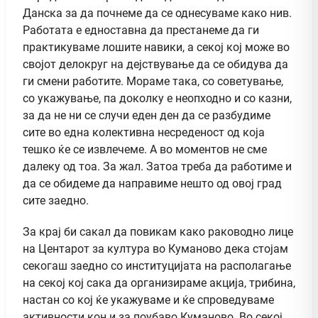
Данска за да почнеме да се однесуваме како нив.
Работата е едноставна да престанеме да ги
практикуваме лошите навики, а секој кој може во
својот делокруг на дејствување да се обидува да
ги смени работите. Мораме така, со советување,
со укажување, па доколку е неопходно и со казни,
за да не ни се случи еден ден да се разбудиме
сите во една колективна несреденост од која
тешко ќе се извлечеме. А во моментов не сме
далеку од тоа. За жал. Затоа треба да работиме и
да се обидеме да направиме нешто од овој град
сите заедно.
За крај би сакал да повикам како раководно лице
на Центарот за култура во Куманово дека стојам
секогаш заедно со институцијата на располагање
на секој кој сака да организираме акција, трибина,
настан со кој ќе укажуваме и ќе спроведуваме
активности кон и за поубаво Куманово. Во секој