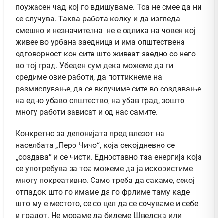
поужасен чад кој го вдишуваме. Тоа не смее да ни
се случува. Таква работа колку и да изгледа
смешно и незначителна не е одлика на човек кој
живее во урбана заедница и има општествена
одговорност кон сите што живеат заедно со него
во тој град. Убеден сум дека можеме да ги
средиме овие работи, да поттикнеме на
размислување, да се вклучиме сите во создавање
на едно убаво општество, на убав град, зошто
многу работи зависат и од нас самите.
Конкретно за депонијата пред влезот на
населбата „Перо Чичо“, која секојдневно се
„создава“ и се чисти. Едноставно таа енергија коja
се употребува за тоа можеме да ја искористиме
многу покреативно. Само треба да сакаме, секој
отпадок што го имаме да го фрлиме таму каде
што му е местото, се со цел да се сочуваме и себе
и градот. Не мораме да бидеме Шведска или