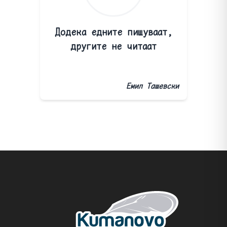
Додека едните пишуваат,
другите не читаат
Емил Ташевски