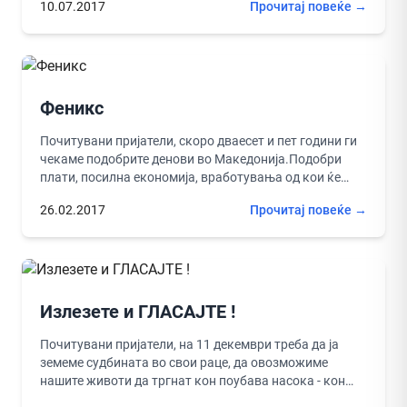
10.07.2017
Прочитај повеќе →
Феникс
Почитувани пријатели, скоро дваесет и пет години ги
чекаме подобрите денови во Македонија.Подобри
плати, посилна економија, вработувања од кои ќе
може пристојно да се живее,...
26.02.2017
Прочитај повеќе →
Излезете и ГЛАСАЈТЕ !
Почитувани пријатели, на 11 декември треба да ја
земеме судбината во свои раце, да овозможиме
нашите животи да тргнат кон поубава насока - кон
иднина.Ги...