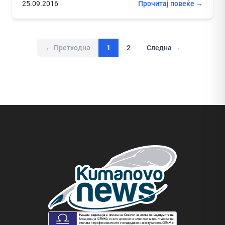
25.09.2016
Прочитај повеќе →
← Претходна
1
2
Следна →