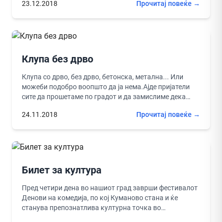
23.12.2018
Прочитај повеќе →
подобро....
Клупа без дрво
Клупа со дрво, без дрво, бетонска, метална... Или
можеби подобро воопшто да ја нема.Ајде пријатели
сите да прошетаме по градот и да замислиме дека
во...
24.11.2018
Прочитај повеќе →
Билет за култура
Пред четири дена во нашиот град заврши фестивалот
Денови на комедија, по кој Куманово стана и ќе
станува препознатлива културна точка во
Македонија. Овие Денови...