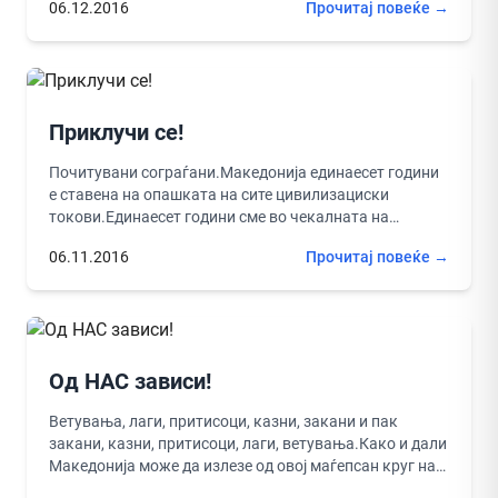
06.12.2016
Прочитај повеќе →
Приклучи се!
Почитувани сограѓани.Македонија единаесет години
е ставена на опашката на сите цивилизациски
токови.Единаесет години сме во чекалната на
Европската Унија, единаесет години чекаме да се
06.11.2016
Прочитај повеќе →
помрднеме...
Од НАС зависи!
Ветувања, лаги, притисоци, казни, закани и пак
закани, казни, притисоци, лаги, ветувања.Како и дали
Македонија може да излезе од овој маѓепсан круг на
нечистотија, лошотилок...