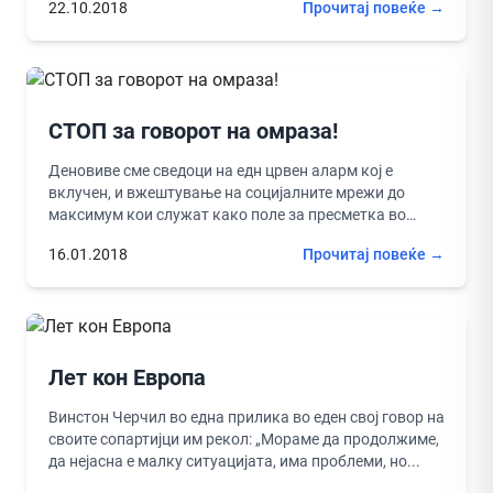
22.10.2018
Прочитај повеќе →
СТОП за говорот на омраза!
Деновиве сме сведоци на едн црвен аларм кој е
вклучен, и вжештување на социјалните мрежи до
максимум кои служат како поле за пресметка во
политичките...
16.01.2018
Прочитај повеќе →
Лет кон Европа
Винстон Черчил во една прилика во еден свој говор на
своите сопартијци им рекол: „Mораме да продолжиме,
да нејасна е малку ситуацијата, има проблеми, но...