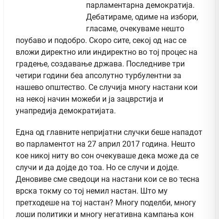
парламентарна демократија.
Дебатираме, одиме на избори,
гласаме, очекуваме нешто
поубаво и подобро. Скоро сите, секој од нас се
вложи директно или индиректно во тој процес на
градење, создавање држава. Последниве три
четири години беа апсолутно турбулентни за
нашево општество. Се случија многу настани кои
на некој начин можеби и ја зацврстија и
унапредија демократијата.
Една од главните непријатни случки беше нападот
во парламентот на 27 април 2017 година. Нешто
кое никој ниту во сон очекуваше дека може да се
случи и да дојде до тоа. Но се случи и дојде.
Деновиве сме сведоци на настани кои се во тесна
врска токму со тој немил настан. Што му
претходеше на тој настан? Многу поделби, многу
лоши политики и многу негативна кампања кон