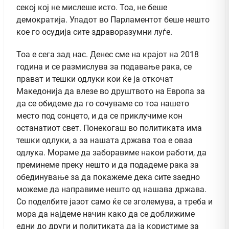
секој кој не мислеше исто. Тоа, не беше
демократија. Упадот во Парламентот беше нешто
кое го осудија сите здраворазумни луѓе.
Тоа е сега зад нас. Денес сме на крајот на 2018
година и се размислува за подавање рака, се
прават и тешки одлуки кои ќе ја откочат
Македонија да влезе во друштвото на Европа за
да се обидеме да го сочуваме со тоа нашето
место под сонцето, и да се приклучиме кон
останатиот свет. Понекогаш во политиката има
тешки одлуки, а за нашата држава тоа е оваа
одлука. Мораме да заборавиме накои работи, да
преминеме преку нешто и да подадеме рака за
обединување за да покажеме дека сите заедно
можеме да направиме нешто од нашава држава.
Со поделбите јазот само ќе се зголемува, а треба и
мора да најдеме начин како да се доближиме
едни до други и политиката да ја користиме за