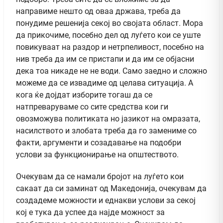
направиме нешто од оваа држава, треба да
понудиме решенија секој во својата област. Мора
да прикочиме, посебно дел од луѓето кои се уште
повикуваат на раздор и нетрпеливост, посебно на
нив треба да им се пристапи и да им се објасни
дека тоа никаде не не води. Само заедно и сложно
можеме да се извадиме од целава ситуација. А
кога ќе дојдат изборите тогаш да се
натпреваруваме со сите средства кои ги
овозможува политиката но јазикот на омразата,
насилството и злобата треба да го замениме со
факти, аргументи и созадавање на подобри
услови за функционирање на општеството.
Очекувам да се намали бројот на луѓето кои
сакаат да си заминат од Македонија, очекувам да
создадеме можности и еднакви услови за секој
кој е тука да успее да најде можност за