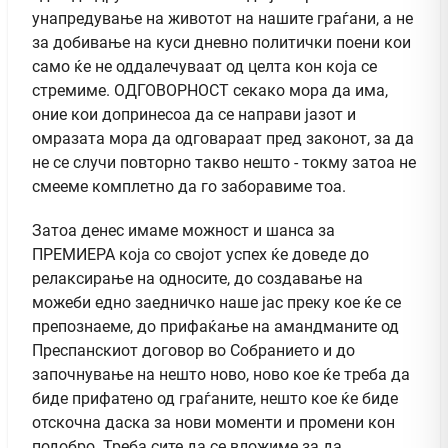
унапредување на животот на нашите граѓани, а не
за добивање на куси дневно политички поени кои
само ќе не оддалечуваат од целта кон која се
стремиме. ОДГОВОРНОСТ секако мора да има,
оние кои допринесоа да се направи јазот и
омразата мора да одговараат пред законот, за да
не се случи повторно такво нешто - токму затоа не
смееме комплетно да го заборавиме тоа.
Затоа денес имаме можност и шанса за
ПРЕМИЕРА која со својот успех ќе доведе до
релаксирање на односите, до создавање на
можеби едно заедничко наше јас преку кое ќе се
препознаеме, до прифаќање на амандманите од
Преспанскиот договор во Собранието и до
започнување на нешто ново, ново кое ќе треба да
биде прифатено од граѓаните, нешто кое ќе биде
отскочна даска за нови моменти и промени кон
подобро. Треба сите да се вложиме за да