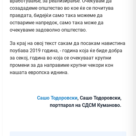
вработување, за реализирање. Очекувам да
созададеме општество во кое ќе се почитува
правдата, бидејќи само така можеме да
оствариме напредок, само така може да
очекуваме задоволно општество.
За крај на овој текст сакам да посакам навистина
поубава 2019 година, - година која ќе биде добра
за секој, година во која се очекуваат крупни
промени за да направиме крупни чекори кон
нашата европска иднина.
Сашо Тодоровски
, Сашо Тодоровски,
портпарол на СДСМ Куманово.